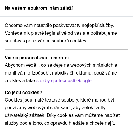
Na vašem soukromí nám záleží
člen skupiny
Sorger
Chceme vám neustále poskytovat ty nejlepší služby.
Chaty na prenájom
Stredné Slovensko
Žilinský kraj
Žiar
Vzhledem k platné legislativě od vás ale potřebujeme
souhlas s používáním souborů cookies.
Chaty na prenájom Žiar
Více o personalizaci a měření
Kategorie
Abychom věděli, co se děje na webových stránkách a
mohli vám přizpůsobit nabídky či reklamu, používáme
Všechny kategorie
Hotely na Slovensku
(1)
cookies a také
služby společnosti Google
.
Apartmány
Chaty na prenájom
Drevenice
(1)
(5)
(5)
Penzióny
Priváty
(2)
(3)
Co jsou cookies?
Cookies jsou malé textové soubory, které mohou být
používány webovými stránkami, aby zefektivnily
Vyberte lokalitu nebo termín
uživatelský zážitek. Díky cookies vám můžeme nabízet
služby podle toho, co opravdu hledáte a chcete najít.
NEJLEVNĚJŠÍ
NEJDRAŽŠÍ
PODLE H
VŠECHNY