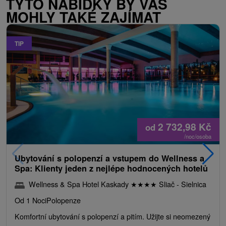
TYTO NABÍDKY BY VÁS
MOHLY TAKÉ ZAJÍMAT
TIP
2 732,98
Kč
od
/noc/osoba
Ubytování s polopenzí a vstupem do Wellness a
Spa: Klienty jeden z nejlépe hodnocených hotelů
Wellness & Spa Hotel Kaskady
★
★
★
★
Sliač - Sielnica
Od 1 Noci
Polopenze
Komfortní ubytování s polopenzí a pitím. Užijte si neomezený