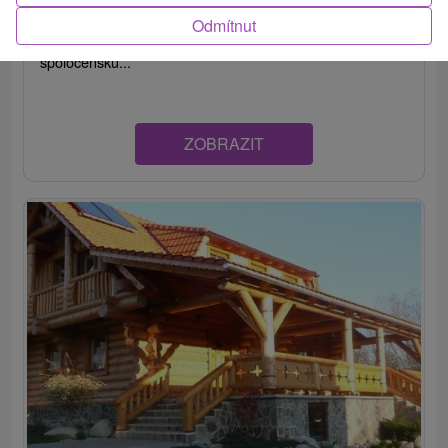
Chata v horskej oblasti malebnej Žiarskej doliny, neďaleko
Odmítnut
obce Žiar, ponúka ubytovanie v piatich izbách,
spoločenskú...
ZOBRAZIT