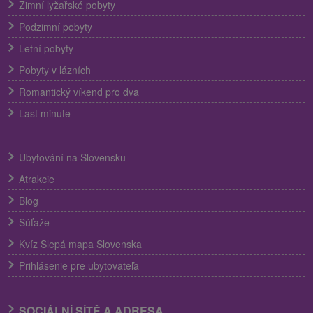
Zimní lyžařské pobyty
Podzimní pobyty
Letní pobyty
Pobyty v lázních
Romantický víkend pro dva
Last minute
Ubytování na Slovensku
Atrakcie
Blog
Súťaže
Kvíz Slepá mapa Slovenska
Prihlásenie pre ubytovateľa
SOCIÁLNÍ SÍTĚ A ADRESA