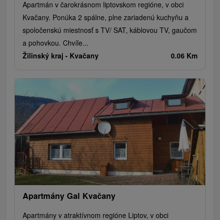
Apartmán v čarokrásnom liptovskom regióne, v obci
Kvačany. Ponúka 2 spálne, plne zariadenú kuchyňu a
spoločenskú miestnosť s TV/ SAT, káblovou TV, gaučom
a pohovkou. Chvíle...
Žilinský kraj -
Kvačany
0.06 Km
Apartmány Gal Kvačany
Apartmány v atraktívnom regióne Liptov, v obci