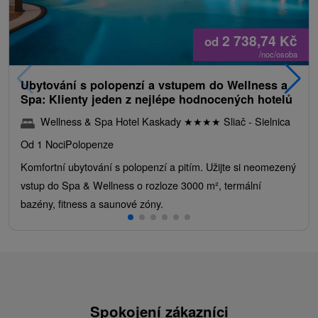
2 738,74
Kč
od
/noc/osoba
Ubytování s polopenzí a vstupem do Wellness a
Spa: Klienty jeden z nejlépe hodnocených hotelů
Wellness & Spa Hotel Kaskady
★
★
★
★
Sliač - Sielnica
Od 1 Noci
Polopenze
Komfortní ubytování s polopenzí a pitím. Užijte si neomezený
vstup do Spa & Wellness o rozloze 3000 m², termální
bazény, fitness a saunové zóny.
Spokojení zákazníci