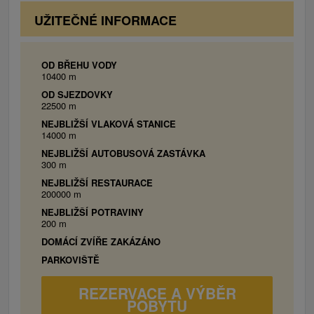
UŽITEČNÉ INFORMACE
Apartmán 2 :
Spálňa: 1x manželská posteľ, 1x poschodová
posteľ, internet WiFi. Kuchynský kút:
OD BŘEHU VODY
10400 m
chladnička, rýchlovarná kanvica, dvojplatnička,
OD SJEZDOVKY
mikrovlnná rúra, jedálenské sedenie. Obývacia
22500 m
časť: TV/SAT, rádio, gauč, krb, CD. Kúpeľňa s
NEJBLIŽŠÍ VLAKOVÁ STANICE
toaletou: toaleta, umývadlo, sprchovací kút.
14000 m
NEJBLIŽŠÍ AUTOBUSOVÁ ZASTÁVKA
300 m
NEJBLIŽŠÍ RESTAURACE
200000 m
NEJBLIŽŠÍ POTRAVINY
200 m
DOMÁCÍ ZVÍŘE ZAKÁZÁNO
PARKOVIŠTĚ
REZERVACE A VÝBĚR
POBYTU