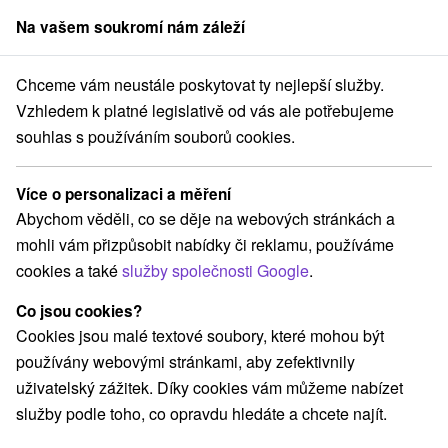
Na vašem soukromí nám záleží
člen skupiny
Sorger
Chceme vám neustále poskytovat ty nejlepší služby.
redné Slovensko
Žilinský kraj
Kvačany
Drevenica Mak Kvačany
Vzhledem k platné legislativě od vás ale potřebujeme
souhlas s používáním souborů cookies.
Drevenica Mak Kvačany
Kvačany
Více o personalizaci a měření
Abychom věděli, co se děje na webových stránkách a
mohli vám přizpůsobit nabídky či reklamu, používáme
REZERVACE A VÝBĚR POBYTU
cookies a také
služby společnosti Google
.
Kontaktujte přímo ubytovatele.
Co jsou cookies?
Navigovat do místa
Cookies jsou malé textové soubory, které mohou být
používány webovými stránkami, aby zefektivnily
O ZAŘÍZENÍ
VYBAVENÍ
uživatelský zážitek. Díky cookies vám můžeme nabízet
služby podle toho, co opravdu hledáte a chcete najít.