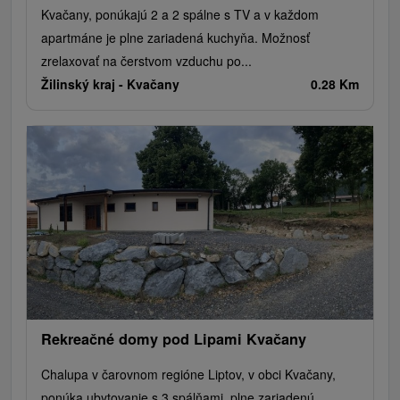
Kvačany, ponúkajú 2 a 2 spálne s TV a v každom
apartmáne je plne zariadená kuchyňa. Možnosť
zrelaxovať na čerstvom vzduchu po...
Žilinský kraj -
Kvačany
0.28 Km
Rekreačné domy pod Lipami Kvačany
Chalupa v čarovnom regióne Liptov, v obci Kvačany,
ponúka ubytovanie s 3 spálňami, plne zariadenú