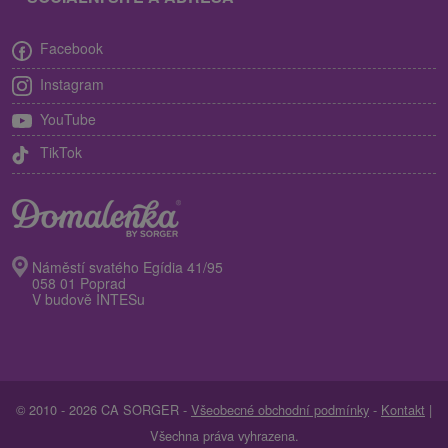
Facebook
Instagram
YouTube
TikTok
Náměstí svatého Egídia 41/95
058 01 Poprad
V budově INTESu
© 2010 - 2026 CA SORGER -
Všeobecné obchodní podmínky
-
Kontakt
|
Všechna práva vyhrazena.