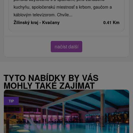
kuchyňu, spoločenskú miestnosť s krbom, gaučom a
káblovým televízorom. Chvíle...
Žilinský kraj -
Kvačany
0.41 Km
načíst další
TYTO NABÍDKY BY VÁS
MOHLY TAKÉ ZAJÍMAT
TIP