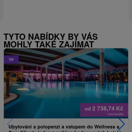
TYTO NABÍDKY BY VÁS
MOHLY TAKÉ ZAJÍMAT
TIP
2 738,74
Kč
od
/noc/osoba
Ubytování s polopenzí a vstupem do Wellness a