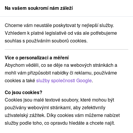
Na vašem soukromí nám záleží
člen skupiny
Sorger
Chceme vám neustále poskytovat ty nejlepší služby.
Drevenice
Stredné Slovensko
Banskobystrický kraj
Čierny Balog
Vzhledem k platné legislativě od vás ale potřebujeme
souhlas s používáním souborů cookies.
Drevenice Čierny Balog
Více o personalizaci a měření
Kategorie
Abychom věděli, co se děje na webových stránkách a
mohli vám přizpůsobit nabídky či reklamu, používáme
Všechny kategorie
Apartmány
(1)
cookies a také
služby společnosti Google
.
Chaty na prenájom
Drevenice
Penzióny
(11)
(3)
(2)
Co jsou cookies?
Cookies jsou malé textové soubory, které mohou být
Vyberte lokalitu nebo termín
používány webovými stránkami, aby zefektivnily
uživatelský zážitek. Díky cookies vám můžeme nabízet
NEJLEVNĚJŠÍ
NEJDRAŽŠÍ
PODLE H
VŠECHNY
služby podle toho, co opravdu hledáte a chcete najít.