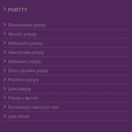
POBYTY
Silvestrovské pobyty
Vánoční pobyty
Velikonoční pobyty
Valentýnské pobyty
Halloween pobyty
Zimní lyžařské pobyty
Podzimní pobyty
Letní pobyty
Pobyty v lázních
Romantický víkend pro dva
Last minute