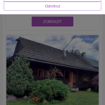
návštevníkom celoročne ponúka komfortné...
Odmítnut
ZOBRAZIT