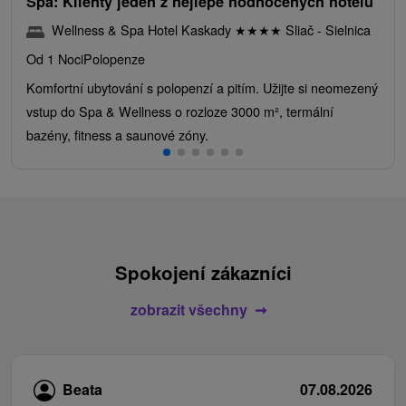
Spa: Klienty jeden z nejlépe hodnocených hotelů
Wellness & Spa Hotel Kaskady
★
★
★
★
Sliač - Sielnica
Od 1 Noci
Polopenze
Komfortní ubytování s polopenzí a pitím. Užijte si neomezený
vstup do Spa & Wellness o rozloze 3000 m², termální
bazény, fitness a saunové zóny.
Spokojení zákazníci
zobrazit všechny
Beata
07.08.2026