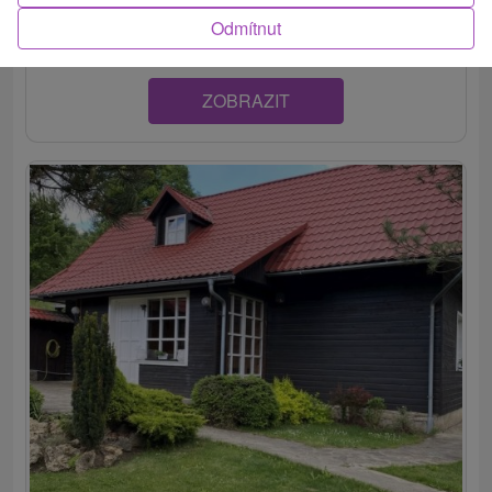
troch útulných spálňach. Spoločné...
Odmítnut
ZOBRAZIT