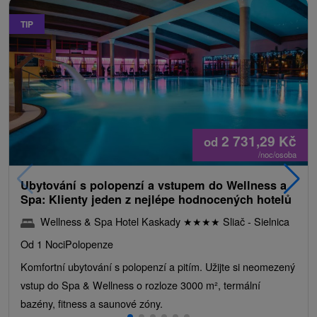
TIP
2 731,29
Kč
od
/noc/osoba
Ubytování s polopenzí a vstupem do Wellness a
Spa: Klienty jeden z nejlépe hodnocených hotelů
Wellness & Spa Hotel Kaskady
★
★
★
★
Sliač - Sielnica
Od 1 Noci
Polopenze
Komfortní ubytování s polopenzí a pitím. Užijte si neomezený
vstup do Spa & Wellness o rozloze 3000 m², termální
bazény, fitness a saunové zóny.