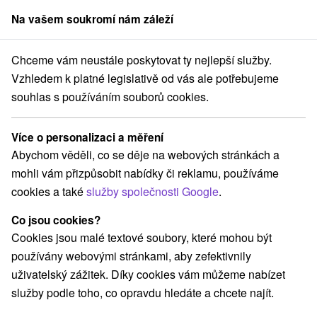
Na vašem soukromí nám záleží
člen skupiny
Sorger
Chceme vám neustále poskytovat ty nejlepší služby.
Drevenice
Stredné Slovensko
Žilinský kraj
Leštiny
Vzhledem k platné legislativě od vás ale potřebujeme
souhlas s používáním souborů cookies.
Drevenice Leštiny
Více o personalizaci a měření
Kategorie
Abychom věděli, co se děje na webových stránkách a
mohli vám přizpůsobit nabídky či reklamu, používáme
Všechny kategorie
Apartmány
(1)
cookies a také
služby společnosti Google
.
Chaty na prenájom
Drevenice
Penzióny
(3)
(5)
(1)
Co jsou cookies?
Cookies jsou malé textové soubory, které mohou být
Vyberte lokalitu nebo termín
používány webovými stránkami, aby zefektivnily
uživatelský zážitek. Díky cookies vám můžeme nabízet
NEJLEVNĚJŠÍ
NEJDRAŽŠÍ
PODLE H
VŠECHNY
služby podle toho, co opravdu hledáte a chcete najít.