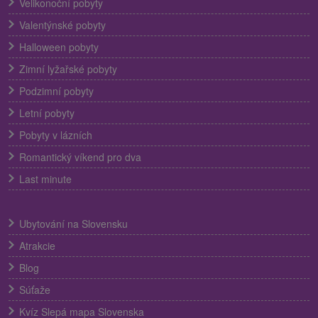
Velikonoční pobyty
Valentýnské pobyty
Halloween pobyty
Zimní lyžařské pobyty
Podzimní pobyty
Letní pobyty
Pobyty v lázních
Romantický víkend pro dva
Last minute
Ubytování na Slovensku
Atrakcie
Blog
Súťaže
Kvíz Slepá mapa Slovenska