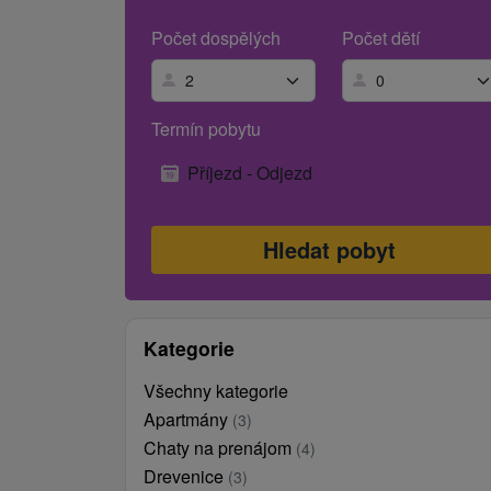
Počet dospělých
Počet dětí
Termín pobytu
Příjezd - Odjezd
Kategorie
Všechny kategorie
Apartmány
(3)
Chaty na prenájom
(4)
Drevenice
(3)