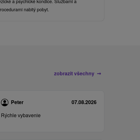
yzické a psychické kondice. Službami a
kde se skvěl
rocedurami nabitý pobyt.
služby pro c
zobrazit všechny
Peter
07.08.2026
Rýchle vybavenie