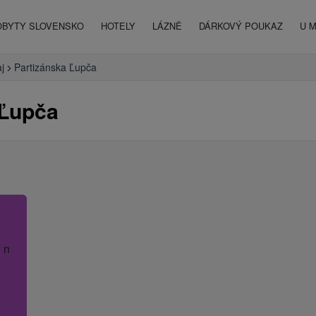
OBYTY SLOVENSKO
HOTELY
LÁZNĚ
DÁRKOVÝ POUKAZ
U 
aj
Partizánska Ľupča
 Ľupča
 název hotelu.