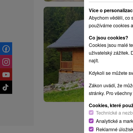
Více o personalizac
Abychom věděli, co s
používáme cookies a
Co jsou cookies?
Cookies jsou malé te
uživatelský zážitek.
najít.
Kdykoli se můžete sv
Zákon uvádí, že může
stránky. Pro všechny
Cookies, které pou
Technické a nezb
Analytické a mar
Reklamné úložis