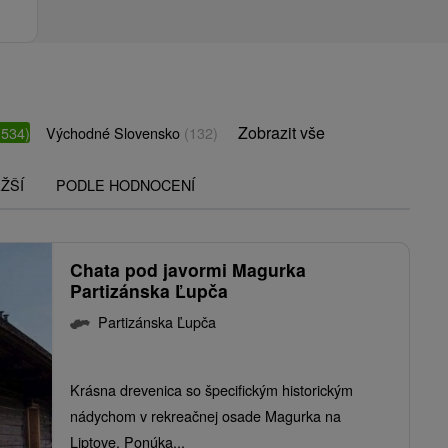
Zobrazit vše
(534)
Východné Slovensko
(132)
ŽŠÍ
PODLE HODNOCENÍ
Chata pod javormi Magurka
Partizánska Ľupča
Partizánska Ľupča
Krásna drevenica so špecifickým historickým
nádychom v rekreačnej osade Magurka na
Liptove. Ponúka...