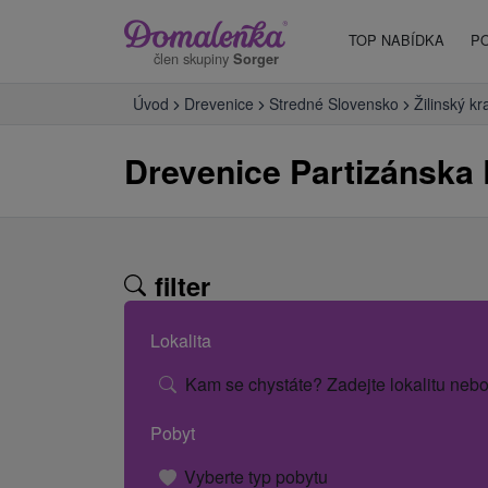
TOP NABÍDKA
P
člen skupiny
Sorger
Úvod
Drevenice
Stredné Slovensko
Žilinský kr
Drevenice Partizánska
filter
Lokalita
Kam se chystáte? Zadejte lokalitu nebo
Pobyt
Vyberte typ pobytu