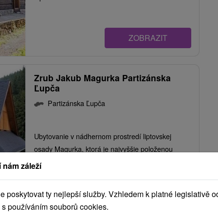
ZOBRAZIT
Zrub Jakub Magurka Partizánska
Ľupča
Partizánska Ľupča
Ubytovanie v nádhernom prostredí liptovskej
osady Magurka, ktorá je najvyššie položenou
horskou osadou na...
 nám záleží
poskytovat ty nejlepší služby. Vzhledem k platné legislativě o
ZOBRAZIT
 s používáním souborů cookies.