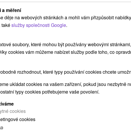
i a měření
Chata Katka Partizánska Ľupča
e děje na webových stránkách a mohli vám přizpůsobit nabídky
Partizánska Ľupča
 také
služby společnosti Google
.
xtové soubory, které mohou být používány webovými stránkami, 
Ubytovanie v malebnom prostredí rekreačnej
 Díky cookies vám můžeme nabízet služby podle toho, co opravd
osady Magurka, prislúchajúcej k obci Partizánska
Ľupča na Liptove. Vďaka...
obodně rozhodnout, které typy používání cookies chcete umožni
me ukládat cookies na vašem zařízení, pokud jsou nezbytně nu
ZOBRAZIT
 ostatní typy cookies potřebujeme vaše povolení.
žíváme
ytné cookies
ketingové cookies
ko