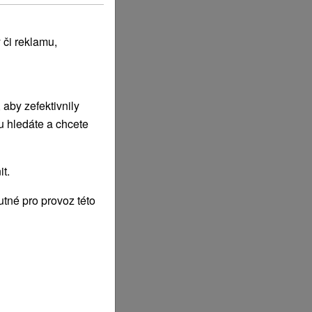
 či reklamu,
aby zefektivnily
u hledáte a chcete
t.
tné pro provoz této