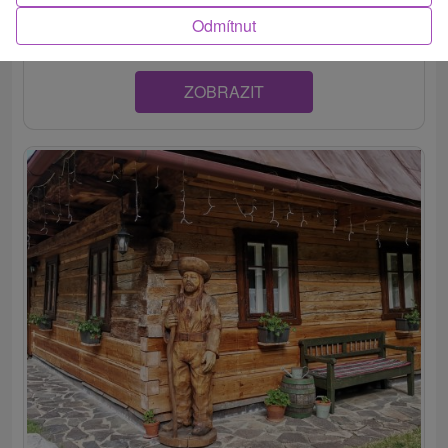
návštevníkom celoročne ponúka ubytovanie v dvoch...
Odmítnut
ZOBRAZIT