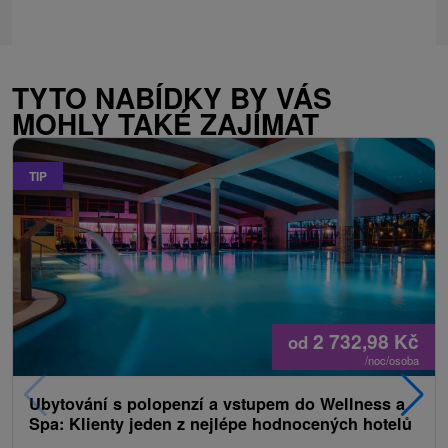
TYTO NABÍDKY BY VÁS
MOHLY TAKÉ ZAJÍMAT
TIP
2 732,98
Kč
od
/noc/osoba
Ubytování s polopenzí a vstupem do Wellness a
Spa: Klienty jeden z nejlépe hodnocených hotelů