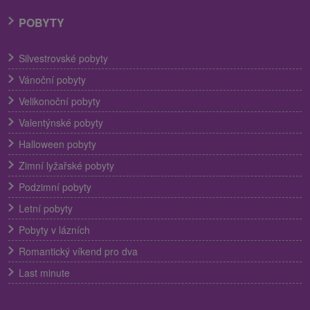
POBYTY
Silvestrovské pobyty
Vánoční pobyty
Velikonoční pobyty
Valentýnské pobyty
Halloween pobyty
Zimní lyžařské pobyty
Podzimní pobyty
Letní pobyty
Pobyty v lázních
Romantický víkend pro dva
Last minute