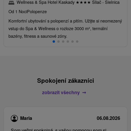
Wellness & Spa Hotel Kaskady
★
★
★
★
Sliač - Sielnica
Od 1 Noci
Polopenze
Komfortní ubytování s polopenzí a pitím. Užijte si neomezený
vstup do Spa & Wellness o rozloze 3000 m², termální
bazény, fitness a saunové zóny.
Spokojení zákazníci
zobrazit všechny
Maria
06.08.2026
Som veľmi spokojná, s vašou pomocou som si