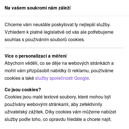
Na vašem soukromí nám záleží
člen skupiny
Sorger
Chceme vám neustále poskytovat ty nejlepší služby.
Drevenice
Stredné Slovensko
Žilinský kraj
Veľké Rovné
Vzhledem k platné legislativě od vás ale potřebujeme
souhlas s používáním souborů cookies.
Drevenice Veľké Rovné
Více o personalizaci a měření
Kategorie
Abychom věděli, co se děje na webových stránkách a
mohli vám přizpůsobit nabídky či reklamu, používáme
Všechny kategorie
Drevenice
(2)
cookies a také
služby společnosti Google
.
Co jsou cookies?
Vyberte lokalitu nebo termín
Cookies jsou malé textové soubory, které mohou být
používány webovými stránkami, aby zefektivnily
NEJLEVNĚJŠÍ
NEJDRAŽŠÍ
PODLE H
VŠECHNY
uživatelský zážitek. Díky cookies vám můžeme nabízet
služby podle toho, co opravdu hledáte a chcete najít.