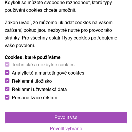
Kdykoli se můžete svobodně rozhodnout, které typy
používání cookies chcete umožnit.
Zákon uvádí, že můžeme ukládat cookies na vašem
zařízení, pokud jsou nezbytně nutné pro provoz této
stránky. Pro všechny ostatní typy cookies potřebujeme
vaše povolení.
Cookies, které používáme
Technické a nezbytné cookies
Analytické a marketingové cookies
Reklamné úložisko
Reklamní uživatelská data
Personalizace reklam
Chalupa Johana Veľké Rovné
Veľké Rovné
Povolit vše
Rozprávková chalupa v peknom prostredí Javorníkov, v
malebnej obci Veľké Rovné, ktorej súčasťou...
Povolit vybrané