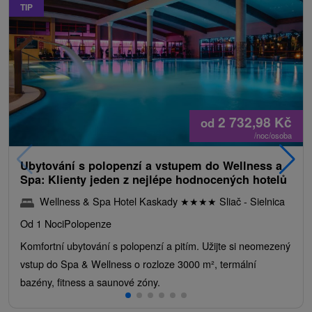
TIP
2 732,98
Kč
od
/noc/osoba
Ubytování s polopenzí a vstupem do Wellness a
Spa: Klienty jeden z nejlépe hodnocených hotelů
Wellness & Spa Hotel Kaskady
★
★
★
★
Sliač - Sielnica
Od 1 Noci
Polopenze
Komfortní ubytování s polopenzí a pitím. Užijte si neomezený
vstup do Spa & Wellness o rozloze 3000 m², termální
bazény, fitness a saunové zóny.