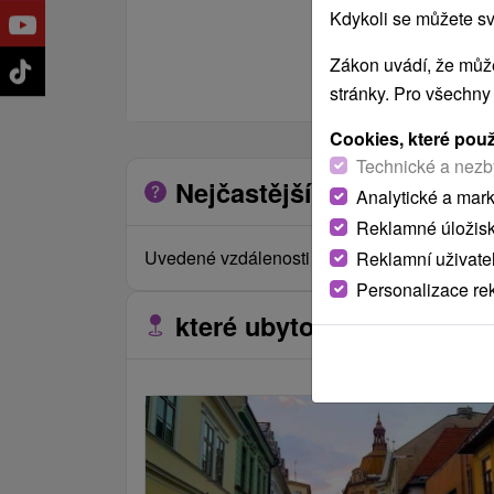
posteľ.
Kdykoli se můžete sv
Kúpeľňa: sprchovací kút,
Zákon uvádí, že může
toaleta, umývadlo, uteráky.
stránky. Pro všechny
Cookies, které pou
Technické a nezb
Nejčastější otázky o zaříz
Analytické a mar
Reklamné úložis
Uvedené vzdálenosti jsou měřeny vzdušnou č
Reklamní uživate
Personalizace re
které ubytovací zařízení s