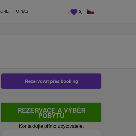
MOŘE
O NÁS
Rezervovat přes booking
REZERVACE A VÝBĚR
POBYTU
Kontaktujte přímo ubytovatele.