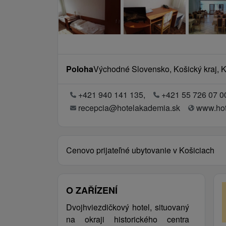
Poloha
Východné Slovensko, Košický kraj, Ko
+421 940 141 135,
+421 55 726 07 0
recepcia@hotelakademia.sk
www.hot
Cenovo prijateľné ubytovanie v Košiciach
O ZAŘÍZENÍ
Dvojhviezdičkový hotel, situovaný
na okraji historického centra