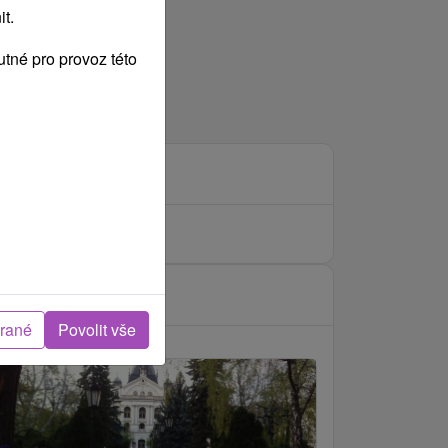
t.
tné pro provoz této
brané
Povolit vše