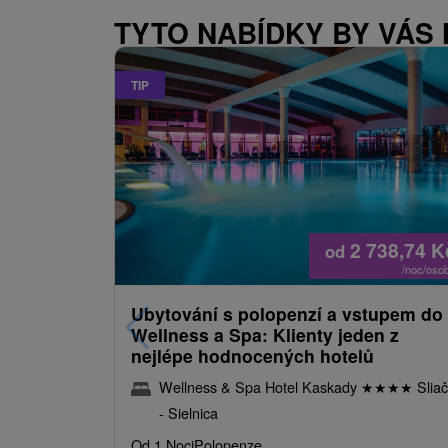
TYTO NABÍDKY BY VÁS
TIP
2 738,74
K
od
/noc/oso
Ubytování s polopenzí a vstupem do
Wellness a Spa: Klienty jeden z
nejlépe hodnocených hotelů
Wellness & Spa Hotel Kaskady
★
★
★
★
Sliač
- Sielnica
Od 1 Noci
Polopenze