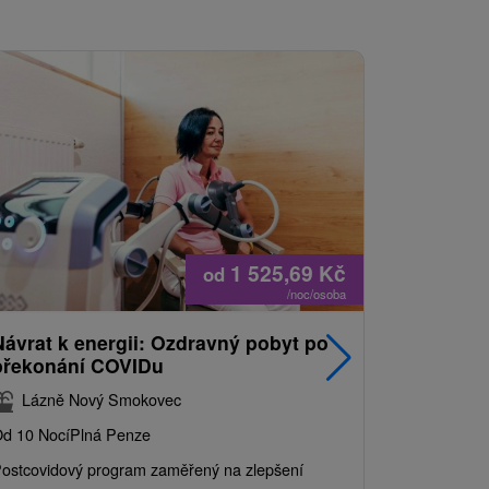
1 525,69
Kč
od
/noc/osoba
Návrat k energii: Ozdravný pobyt po
Nejprodá
překonání COVIDu
pobyt s
balíkem 
Lázně Nový Smokovec
Grand 
d 10 Nocí
Plná Penze
Od 2 Nocí
Al
ostcovidový program zaměřený na zlepšení