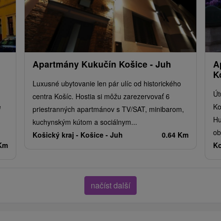
Apartmány Kukučín Košice - Juh
A
K
Luxusné ubytovanie len pár ulíc od historického
Út
centra Košíc. Hostia si môžu zarezervovať 6
e
Ko
priestranných apartmánov s TV/SAT, minibarom,
Hu
kuchynským kútom a sociálnym...
ob
Košický kraj -
Košice - Juh
0.64 Km
 Km
Ko
načíst další