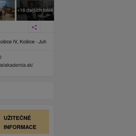
+16 dalších fotek
šice IV, Košice - Juh
0
elakademia.sk/
UŽITEČNÉ
INFORMACE