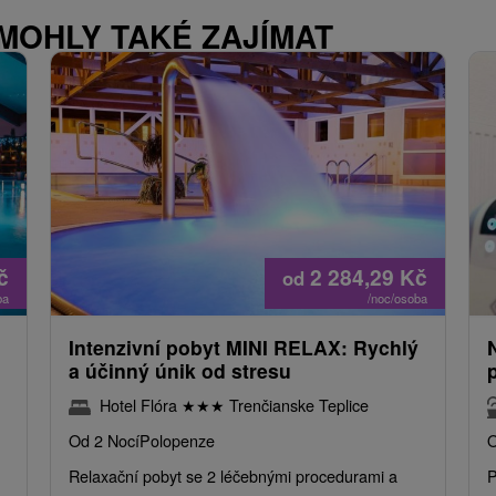
 MOHLY TAKÉ ZAJÍMAT
č
2 284,29
Kč
od
ba
/noc/osoba
Intenzivní pobyt MINI RELAX: Rychlý
a účinný únik od stresu
Hotel Flóra
★
★
★
Trenčianske Teplice
Od 2 Nocí
Polopenze
O
Relaxační pobyt se 2 léčebnými procedurami a
P