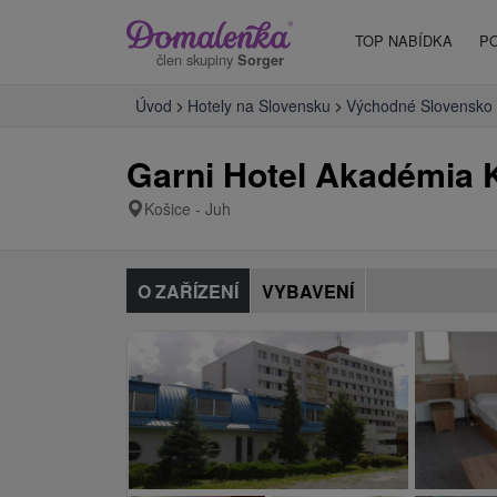
TOP NABÍDKA
P
člen skupiny
Sorger
Úvod
Hotely na Slovensku
Východné Slovensko
Garni Hotel Akadémia 
Košice - Juh
O ZAŘÍZENÍ
VYBAVENÍ