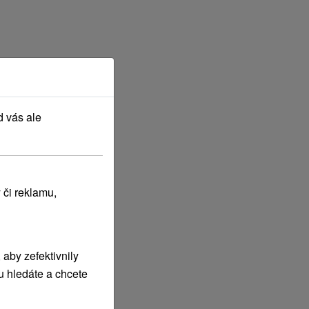
d vás ale
 či reklamu,
aby zefektivnily
u hledáte a chcete