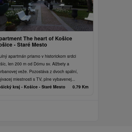
partment The heart of Košice
ošice - Staré Mesto
ulný apartmán priamo v historickom srdci
šíc, len 200 m od Dómu sv. Alžbety a
rbanovej veže. Pozostáva z dvoch spální,
ývacej miestnosti s TV, plne vybavenej...
šický kraj -
Košice - Staré Mesto
0.79 Km