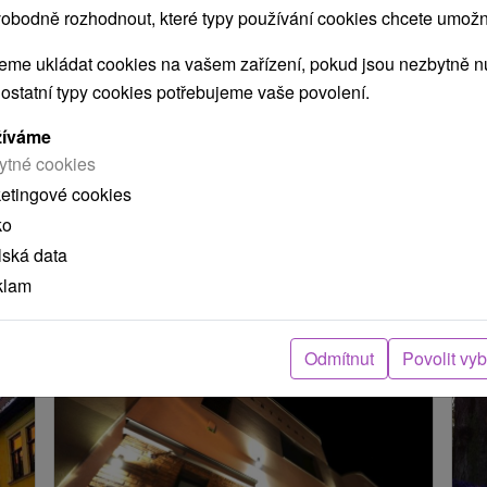
obodně rozhodnout, které typy používání cookies chcete umožni
me ukládat cookies na vašem zařízení, pokud jsou nezbytně nu
POKRAČOVAT
 ostatní typy cookies potřebujeme vaše povolení.
žíváme
ytné cookies
ení
ketingové cookies
ko
arou, skutečná délka cesty může být jiná.
lská data
klam
e nacházejí v blízkosti?
Odmítnut
Povolit vy