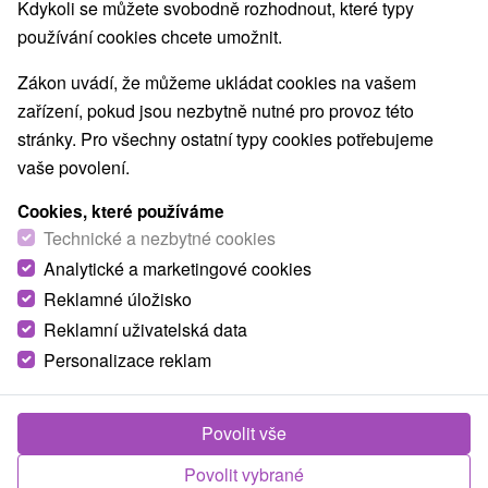
Navigovat do místa
Kdykoli se můžete svobodně rozhodnout, které typy
používání cookies chcete umožnit.
O ZAŘÍZENÍ
VYBAVENÍ
Zákon uvádí, že můžeme ukládat cookies na vašem
zařízení, pokud jsou nezbytně nutné pro provoz této
stránky. Pro všechny ostatní typy cookies potřebujeme
vaše povolení.
Cookies, které používáme
Technické a nezbytné cookies
Analytické a marketingové cookies
Reklamné úložisko
Reklamní uživatelská data
Personalizace reklam
Povolit vše
Povolit vybrané