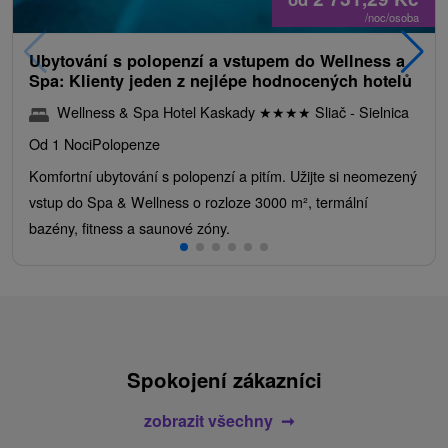
/noc/osoba
Ubytování s polopenzí a vstupem do Wellness a
Spa: Klienty jeden z nejlépe hodnocených hotelů
Wellness & Spa Hotel Kaskady
★
★
★
★
Sliač - Sielnica
Od 1 Noci
Polopenze
Komfortní ubytování s polopenzí a pitím. Užijte si neomezený
vstup do Spa & Wellness o rozloze 3000 m², termální
bazény, fitness a saunové zóny.
Spokojení zákazníci
zobrazit všechny