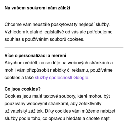
Na vašem soukromí nám záleží
člen skupiny
Sorger
Chceme vám neustále poskytovat ty nejlepší služby.
j
Závadka nad Hronom
Horský hotel Vŕšky Závadka nad Hronom
Vzhledem k platné legislativě od vás ale potřebujeme
souhlas s používáním souborů cookies.
Horský hotel Vŕšky Závadka nad
Hronom
Více o personalizaci a měření
Závadka nad Hronom
Abychom věděli, co se děje na webových stránkách a
mohli vám přizpůsobit nabídky či reklamu, používáme
cookies a také
služby společnosti Google
.
Rezervovat přes booking
Co jsou cookies?
Cookies jsou malé textové soubory, které mohou být
používány webovými stránkami, aby zefektivnily
REZERVACE A VÝBĚR POBYTU
uživatelský zážitek. Díky cookies vám můžeme nabízet
Kontaktujte přímo ubytovatele.
služby podle toho, co opravdu hledáte a chcete najít.