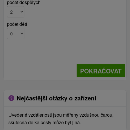
počet dospělých
počet dětí
POKRAČOVAT
Nejčastější otázky o zařízení
Uvedené vzdálenosti jsou měřeny vzdušnou čarou,
skutečná délka cesty může být jiná.