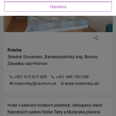
Odmítnut
Poloha
Stredné Slovensko, Banskobystrický kraj, Brezno,
Závadka nad Hronom
+421 915 810 695
+421 486 183 236
hotelvrsky@centrum.sk
www.hotelvrsky.sk/
Hotel v peknom horskom prostredí, obklopený lesmi
Národných parkov Nízke Tatry a Muránska planina