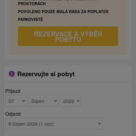
jednolôžková posteľ), terasa, pohovka, TV,
PROSTORÁCH
WiFi, kúpeľňa bez toalety, samostatná toaleta,
POVOLENO POUZE MALÁ RASA ZA POPLATEK
kuchynský kút (mikrovlnná rúra, rýchlovarná
PARKOVIŠTĚ
kanvica, chladnička, jedálenské sedenie).
REZERVACE A VÝBĚR
POBYTU
Rezervujte si pobyt
Příjezd
Odjezd