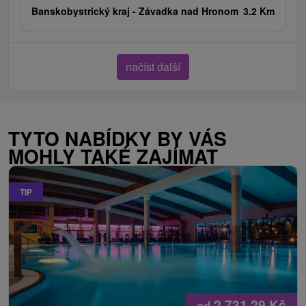
Banskobystrický kraj -
Závadka nad Hronom
3.2 Km
načíst další
TYTO NABÍDKY BY VÁS
MOHLY TAKÉ ZAJÍMAT
TIP
2 731,29
Kč
od