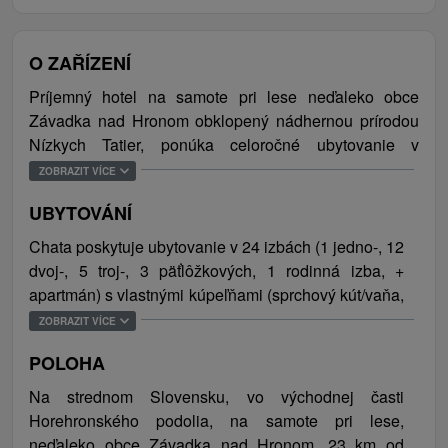
O ZAŘÍZENÍ
Príjemný hotel na samote pri lese neďaleko obce
Závadka nad Hronom obklopený nádhernou prírodou
Nízkych Tatier, ponúka celoročné ubytovanie v
jednoducho, ale pekne zariadených izbách s balkónmi.
ZOBRAZIT VÍCE
Súčasťou vybavenia hotela je aj spoločenská
UBYTOVÁNÍ
miestnosť, kde je možné si posedieť a relaxovať v kruhu
blízkych a rodiny alebo sa zabaviť pri hraní stolného
Chata poskytuje ubytovanie v 24 izbách (1 jedno-, 12
futbalu či tenisu. Hosťom je po celý čas pobytu k
dvoj-, 5 troj-, 3 päťlôžkových, 1 rodinná izba, +
dispozícii reštaurácia s barom, ktorej priestory sú
apartmán) s vlastnými kúpeľňami (sprchový kút/vaňa,
vhodné aj na usporiadanie rôznych firemných akcii,
umývadlo, toaleta). Návštevníci majú k dispozícii aj
ZOBRAZIT VÍCE
rodinných stretnutí, večierkov či školení. Pre
spoločenská miestnosť (TV/SAT, pohovka,
najmenších návštevníkov je v interiéri pripravený
POLOHA
spoločenské hry, jedálenské sedenie). Celková
detský kútik s hračkami a nechýba ani miestnosť na
kapacita ubytovania je 79 osôb (66 lôžok, 13
Na strednom Slovensku, vo východnej časti
úschovu lyží a bicyklov. Vonkajší pozemok hotela má
prísteliek).
Horehronského podolia, na samote pri lese,
ideálnu rozlohu na hranie futbalu, volejbalu a príjemne
neďaleko obce Závadka nad Hronom, 23 km od