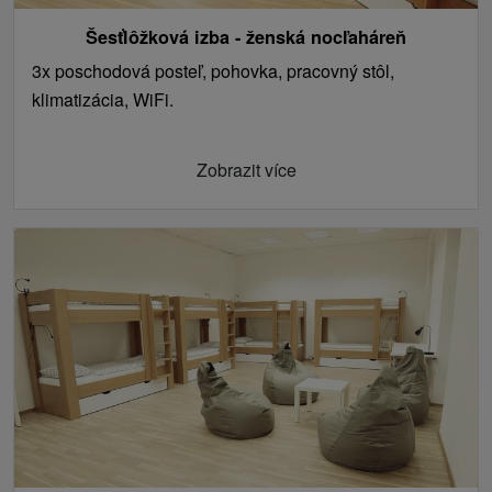
Šesťlôžková izba - ženská nocľaháreň
3x poschodová posteľ, pohovka, pracovný stôl,
klimatizácia, WiFi.
Zobrazit více