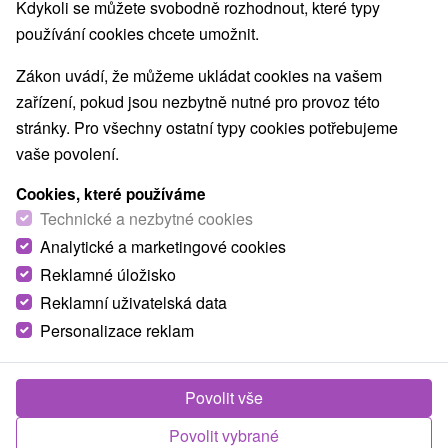
Kdykoli se můžete svobodně rozhodnout, které typy
O ZAŘÍZENÍ
VYBAVENÍ
používání cookies chcete umožnit.
Zákon uvádí, že můžeme ukládat cookies na vašem
zařízení, pokud jsou nezbytně nutné pro provoz této
stránky. Pro všechny ostatní typy cookies potřebujeme
vaše povolení.
Cookies, které používáme
Technické a nezbytné cookies
Analytické a marketingové cookies
Reklamné úložisko
Reklamní uživatelská data
Personalizace reklam
Povolit vše
Povolit vybrané