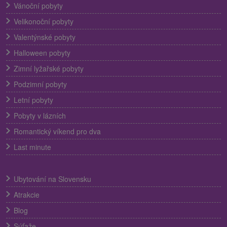
Vánoční pobyty
Velikonoční pobyty
Valentýnské pobyty
Halloween pobyty
Zimní lyžařské pobyty
Podzimní pobyty
Letní pobyty
Pobyty v lázních
Romantický víkend pro dva
Last minute
Ubytování na Slovensku
Atrakcie
Blog
Súťaže