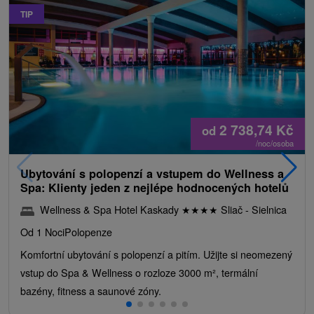
TIP
2 738,74
Kč
od
/noc/osoba
Ubytování s polopenzí a vstupem do Wellness a
Spa: Klienty jeden z nejlépe hodnocených hotelů
Wellness & Spa Hotel Kaskady
★
★
★
★
Sliač - Sielnica
Od 1 Noci
Polopenze
Komfortní ubytování s polopenzí a pitím. Užijte si neomezený
vstup do Spa & Wellness o rozloze 3000 m², termální
bazény, fitness a saunové zóny.