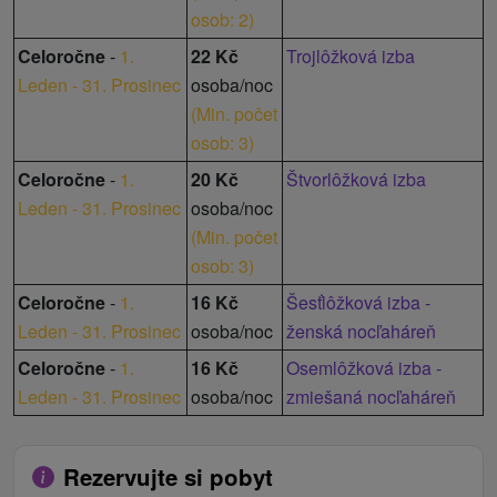
osob: 2
)
Celoročne
-
1.
22 Kč
Trojlôžková izba
Leden - 31. Prosinec
osoba/noc
(
Min. počet
osob: 3
)
Celoročne
-
1.
20 Kč
Štvorlôžková izba
Leden - 31. Prosinec
osoba/noc
(
Min. počet
osob: 3
)
Celoročne
-
1.
16 Kč
Šesťlôžková izba -
Leden - 31. Prosinec
osoba/noc
ženská nocľaháreň
Celoročne
-
1.
16 Kč
Osemlôžková izba -
Leden - 31. Prosinec
osoba/noc
zmiešaná nocľaháreň
Rezervujte si pobyt