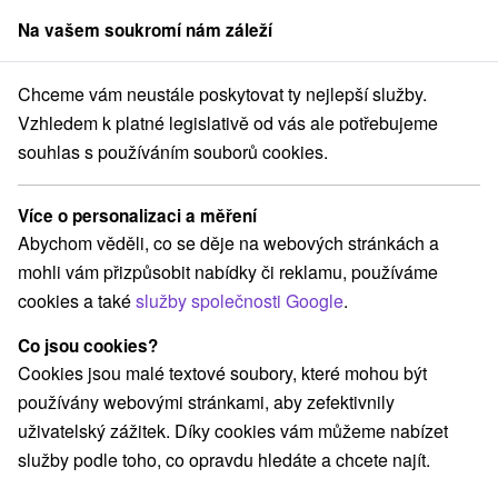
Na vašem soukromí nám záleží
člen skupiny
Sorger
Chceme vám neustále poskytovat ty nejlepší služby.
Bratislavský kraj
Bratislava - Staré Mesto
Hostel Folks Bratislava
Vzhledem k platné legislativě od vás ale potřebujeme
souhlas s používáním souborů cookies.
Hostel Folks Bratislava
Bratislava - Staré Mesto
Více o personalizaci a měření
Abychom věděli, co se děje na webových stránkách a
mohli vám přizpůsobit nabídky či reklamu, používáme
Rezervovat přes booking
cookies a také
služby společnosti Google
.
Co jsou cookies?
Cookies jsou malé textové soubory, které mohou být
REZERVACE A VÝBĚR POBYTU
používány webovými stránkami, aby zefektivnily
Kontaktujte přímo ubytovatele.
uživatelský zážitek. Díky cookies vám můžeme nabízet
služby podle toho, co opravdu hledáte a chcete najít.
Navigovat do místa