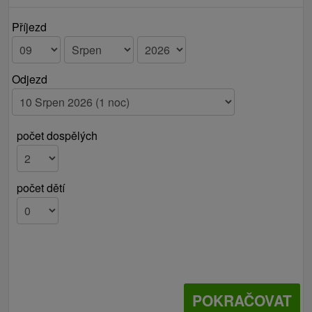
Příjezd
Odjezd
počet dospělých
počet dětí
POKRAČOVAT