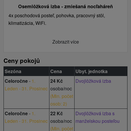
Osemlôžková izba - zmiešaná nocľaháreň
4x poschodová posteľ, pohovka, pracovný stôl,
klimatizácia, WiFi.
Zobrazit více
Ceny pokojů
Sezóna
Cena
Ubyt. jednotka
Celoročne
-
1.
24 Kč
Dvojlôžková izba
Leden - 31. Prosinec
osoba/noc
(
Min. počet
osob: 2
)
Celoročne
-
1.
22 Kč
Dvojlôžková izba s
Leden - 31. Prosinec
osoba/noc
manželskou posteľou
(
Min. počet