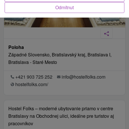
Odmítnut
Poloha
Západné Slovensko, Bratislavský kraj, Bratislava I,
Bratislava - Staré Mesto
+421 903 725 252
info@hostelfolks.com
hostelfolks.com/
Hostel Folks – moderné ubytovanie priamo v centre
Bratislavy na Obchodnej ulici, ideálne pre turistov aj
pracovníkov