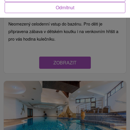
Hotel Amalia
★
★
★
+ Nová Lesná
Odmítnut
Od 3 Nocí
Polopenze
9,2
(97 recenzí)
Neomezený celodenní vstup do bazénu. Pro děti je
připravena zábava v dětském koutku i na venkovním hřišti a
pro vás hodina kulečníku.
ZOBRAZIT