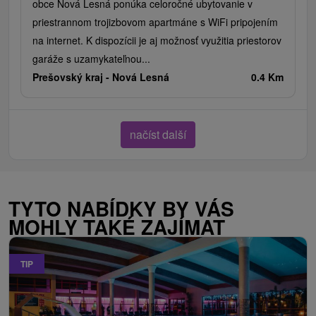
obce Nová Lesná ponúka celoročné ubytovanie v
priestrannom trojizbovom apartmáne s WiFi pripojením
na internet. K dispozícii je aj možnosť využitia priestorov
garáže s uzamykateľnou...
Prešovský kraj -
Nová Lesná
0.4 Km
načíst další
TYTO NABÍDKY BY VÁS
MOHLY TAKÉ ZAJÍMAT
TIP