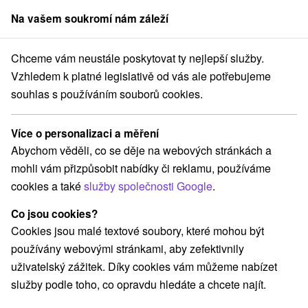
Na vašem soukromí nám záleží
člen skupiny
Sorger
Chceme vám neustále poskytovat ty nejlepší služby.
ensko
Prešovský kraj
Nová Lesná
Hotel Amalia ***+ Nová Lesná
Vzhledem k platné legislativě od vás ale potřebujeme
souhlas s používáním souborů cookies.
Pobyty - Hotel Amalia
★
★
★
+ Nová
Lesná
Více o personalizaci a měření
Nová Lesná
Abychom věděli, co se děje na webových stránkách a
mohli vám přizpůsobit nabídky či reklamu, používáme
cookies a také
služby společnosti Google
.
Navigovat do místa
Co jsou cookies?
Cookies jsou malé textové soubory, které mohou být
O ZAŘÍZENÍ
POBYTY
RECENZE
používány webovými stránkami, aby zefektivnily
uživatelský zážitek. Díky cookies vám můžeme nabízet
služby podle toho, co opravdu hledáte a chcete najít.
Poloha