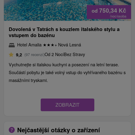
750,34
Kč
od
/noc/osoba
Dovolená v Tatrách s kouzlem italského stylu a
vstupem do bazénu
Hotel Amalia
★
★
★
+ Nová Lesná
Od 2 Nocí
Bez Stravy
9,2
(97 recenzí)
Vychutnejte si italskou kuchyni a posezení na letní terase.
Součástí pobytu je také volný vstup do vyhřívaného bazénu s
masážními tryskami.
ZOBRAZIT
Nejčastější otázky o zařízení