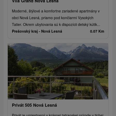
Vila Grand Nová Lesná
Moderné, štýlové a komfortne zariadené apartmány v
obci Nová Lesná, priamo pod končiarmi Vysokých
Tatier. Okrem ubytovania sú k dispozícii detský kútik...
Prešovský kraj -
Nová Lesná
0.07 Km
Privát 505 Nová Lesná
Privát je umiestnený v krásnej tatranskej prírode v tichej