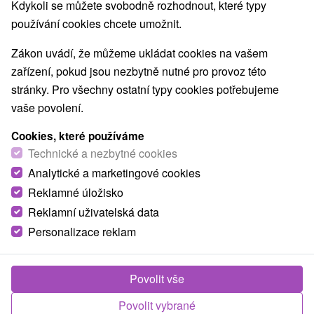
Kdykoli se můžete svobodně rozhodnout, které typy
Východné Slovensko, Prešovský kraj, Poprad, Nová
používání cookies chcete umožnit.
Lesná
Zákon uvádí, že můžeme ukládat cookies na vašem
Zavolejte nám - +421 2 21 02 57 57
zařízení, pokud jsou nezbytně nutné pro provoz této
stránky. Pro všechny ostatní typy cookies potřebujeme
vaše povolení.
TIP
Cookies, které používáme
Technické a nezbytné cookies
Analytické a marketingové cookies
Reklamné úložisko
Reklamní uživatelská data
Personalizace reklam
1 500,68
Kč
od
/noc/osoba
Povolit vše
Letní prázdniny v Tatrách s aktivitami pro děti i
dospělé
Povolit vybrané