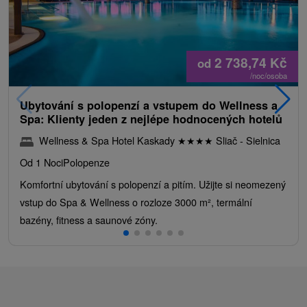
2 738,74
Kč
od
/noc/osoba
Ubytování s polopenzí a vstupem do Wellness a
Spa: Klienty jeden z nejlépe hodnocených hotelů
Wellness & Spa Hotel Kaskady
★
★
★
★
Sliač - Sielnica
Od 1 Noci
Polopenze
Komfortní ubytování s polopenzí a pitím. Užijte si neomezený
vstup do Spa & Wellness o rozloze 3000 m², termální
bazény, fitness a saunové zóny.