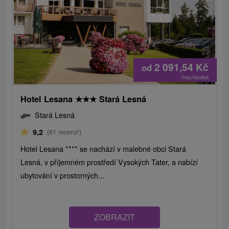
2 091,54
Kč
od
/noc/osoba
Hotel Lesana
★
★
★
Stará Lesná
Stará Lesná
9,2
(61 recenzí)
Hotel Lesana **** se nachází v malebné obci Stará
Lesná, v příjemném prostředí Vysokých Tater, a nabízí
ubytování v prostorných...
ZOBRAZIT