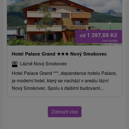
1 397,69
Kč
od
/noc/osoba
Hotel Palace Grand
★
★
★
Nový Smokovec
Lázně Nový Smokovec
Hotel Palace Grand ***, depandance hotelu Palace,
je moderní hotel, který se nachází v areálu lázní
Nový Smokovec. Spolu s dalšími budovami...
Zobrazit více