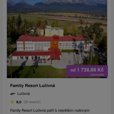
1 738,88
Kč
od
/noc/osoba
Family Resort Lučivná
Lučivná
9,0
(25 recenzí)
Family Resort Lučivná patří k největším rodinným