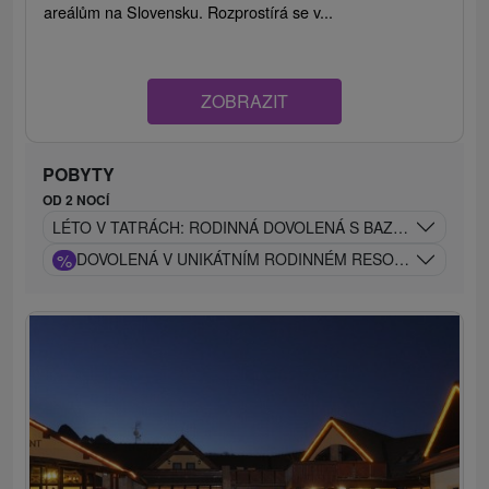
areálům na Slovensku. Rozprostírá se v...
ZOBRAZIT
POBYTY
OD 2 NOCÍ
LÉTO V TATRÁCH: RODINNÁ DOVOLENÁ S BAZÉNY A ANIM
%
DOVOLENÁ V UNIKÁTNÍM RODINNÉM RESORTU POD TA