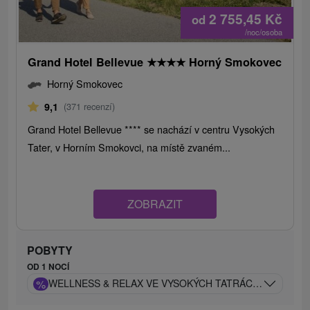
2 755,45
Kč
od
/noc/osoba
Grand Hotel Bellevue
★
★
★
★
Horný Smokovec
Horný Smokovec
9,1
(371 recenzí)
Grand Hotel Bellevue **** se nachází v centru Vysokých
Tater, v Horním Smokovci, na místě zvaném...
ZOBRAZIT
POBYTY
OD 1 NOCÍ
%
WELLNESS & RELAX VE VYSOKÝCH TATRÁCH: BELLEVU