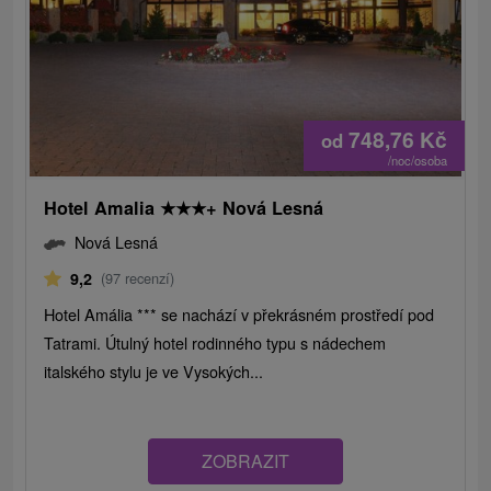
748,76
Kč
od
/noc/osoba
Hotel Amalia
★
★
★
+ Nová Lesná
Nová Lesná
9,2
(97 recenzí)
Hotel Amália *** se nachází v překrásném prostředí pod
Tatrami. Útulný hotel rodinného typu s nádechem
italského stylu je ve Vysokých...
ZOBRAZIT