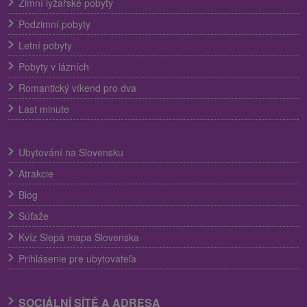
Zimní lyžařské pobyty
Podzimní pobyty
Letní pobyty
Pobyty v lázních
Romantický víkend pro dva
Last minute
Ubytování na Slovensku
Atrakcie
Blog
Súťaže
Kvíz Slepá mapa Slovenska
Prihlásenie pre ubytovateľa
SOCIÁLNÍ SÍTĚ A ADRESA