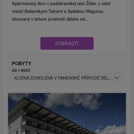
Aparmanový dom v podtatranskej obci Ždiar, v údolí
medzi Belianskymi Tatrami a Spišskou Magurou,
situovaný v tichom prostredí ďaleko od...
ZOBRAZIT
POBYTY
OD 1 NOCÍ
KLIDNÁ DOVOLENÁ V PANENSKÉ PŘÍRODĚ BELIANSKÝCH 