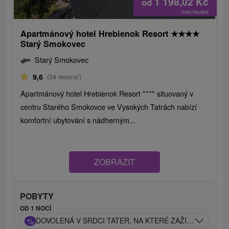
1 198,02
Kč
od
/noc/osoba
Apartmánový hotel Hrebienok Resort
★
★
★
★
Starý Smokovec
Starý Smokovec
9,6
(34 recenzí)
Apartmánový hotel Hrebienok Resort **** situovaný v
centru Starého Smokovce ve Vysokých Tatrách nabízí
komfortní ubytování s nádherným...
ZOBRAZIT
POBYTY
OD 1 NOCÍ
%
DOVOLENÁ V SRDCI TATER, NA KTERÉ ZAŽIJETE LUXU