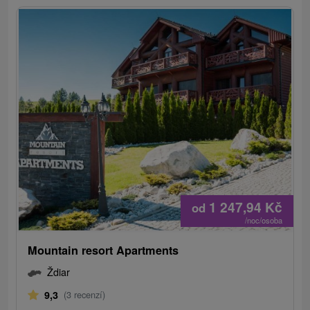
1 247,94
Kč
od
/noc/osoba
Mountain resort Apartments
Ždiar
9,3
(3 recenzí)