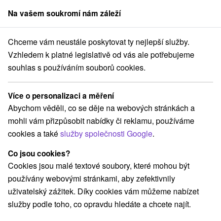
Na vašem soukromí nám záleží
člen skupiny
Sorger
Chceme vám neustále poskytovat ty nejlepší služby.
Hotely na Slovensku
Prešovský kraj
Vzhledem k platné legislativě od vás ale potřebujeme
souhlas s používáním souborů cookies.
Hotely Prešovský kraj
Více o personalizaci a měření
Kategorie
Abychom věděli, co se děje na webových stránkách a
mohli vám přizpůsobit nabídky či reklamu, používáme
Všechny kategorie
Hotely na Slovensku
(74)
cookies a také
služby společnosti Google
.
Hotely s bazénem
(31)
Wellness hotely na Slovensku
(32)
Co jsou cookies?
Hotely na Slovensku pro rodiny s dětmi
(26)
Cookies jsou malé textové soubory, které mohou být
Historické hotely
Hotely s termálním bazénem
(8)
(4)
používány webovými stránkami, aby zefektivnily
uživatelský zážitek. Díky cookies vám můžeme nabízet
služby podle toho, co opravdu hledáte a chcete najít.
Vyberte lokalitu nebo termín