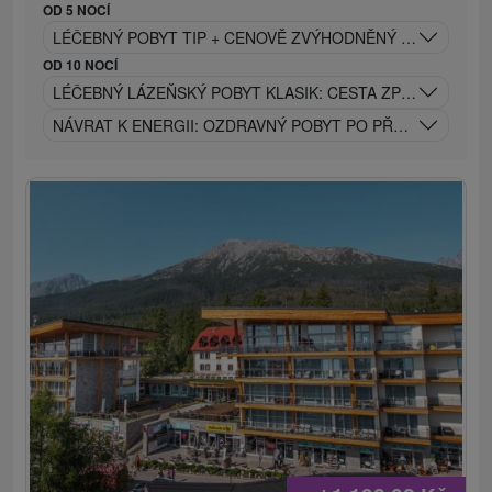
OD 5 NOCÍ
LÉČEBNÝ POBYT TIP + CENOVĚ ZVÝHODNĚNÝ SENIOR OD 
OD 10 NOCÍ
LÉČEBNÝ LÁZEŇSKÝ POBYT KLASIK: CESTA ZPĚT K SÍLE 
NÁVRAT K ENERGII: OZDRAVNÝ POBYT PO PŘEKONÁNÍ CO