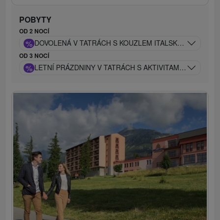
POBYTY
OD 2 NOCÍ
%
DOVOLENÁ V TATRÁCH S KOUZLEM ITALSKÉHO STYLU
OD 3 NOCÍ
%
LETNÍ PRÁZDNINY V TATRÁCH S AKTIVITAMI PRO DĚTI 