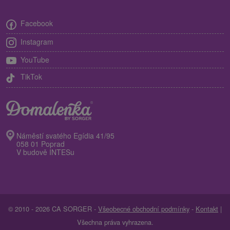
Facebook
Instagram
YouTube
TikTok
Náměstí svatého Egídia 41/95
058 01 Poprad
V budově INTESu
© 2010 - 2026 CA SORGER -
Všeobecné obchodní podmínky
-
Kontakt
|
Všechna práva vyhrazena.