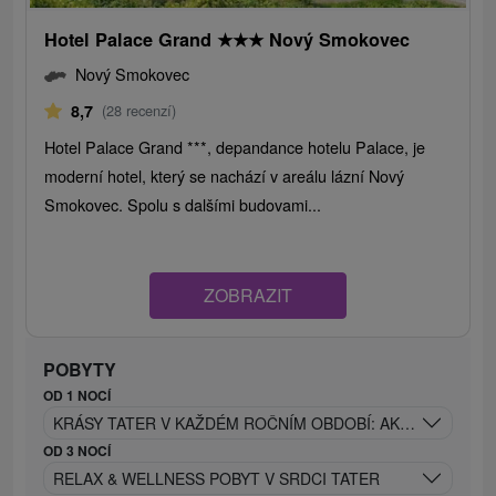
Hotel Palace Grand
★
★
★
Nový Smokovec
Nový Smokovec
8,7
(28 recenzí)
Hotel Palace Grand ***, depandance hotelu Palace, je
moderní hotel, který se nachází v areálu lázní Nový
Smokovec. Spolu s dalšími budovami...
ZOBRAZIT
POBYTY
OD 1 NOCÍ
KRÁSY TATER V KAŽDÉM ROČNÍM OBDOBÍ: AKTIVNÍ RELAX
OD 3 NOCÍ
RELAX & WELLNESS POBYT V SRDCI TATER