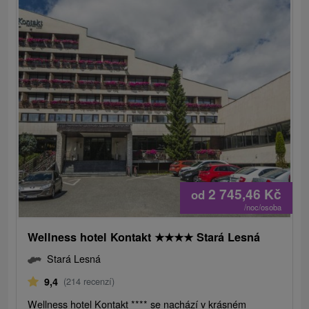
2 745,46
Kč
od
/noc/osoba
Wellness hotel Kontakt
★
★
★
★
Stará Lesná
Stará Lesná
9,4
(214 recenzí)
Wellness hotel Kontakt **** se nachází v krásném