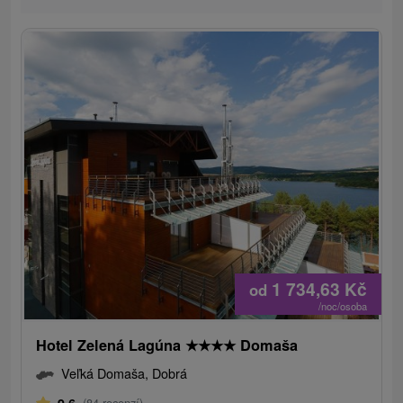
1 734,63
Kč
od
/noc/osoba
Hotel Zelená Lagúna
★
★
★
★
Domaša
Veľká Domaša, Dobrá
(84 recenzí)