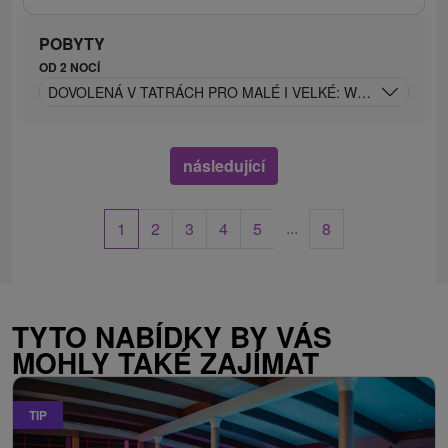
POBYTY
OD 2 NOCÍ
DOVOLENÁ V TATRÁCH PRO MALÉ I VELKÉ: WELLNESS & 
následující
...
1
2
3
4
5
8
TYTO NABÍDKY BY VÁS
MOHLY TAKÉ ZAJÍMAT
TIP