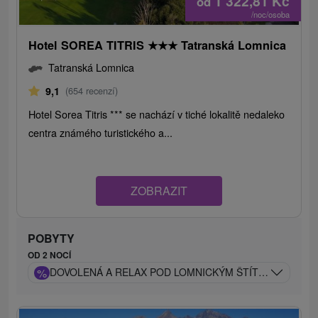
1 322,81
Kč
od
/noc/osoba
Hotel SOREA TITRIS
★
★
★
Tatranská Lomnica
Tatranská Lomnica
9,1
(654 recenzí)
Hotel Sorea Titris *** se nachází v tiché lokalitě nedaleko
centra známého turistického a...
ZOBRAZIT
POBYTY
OD 2 NOCÍ
%
DOVOLENÁ A RELAX POD LOMNICKÝM ŠTÍTEM: VODNÍ S