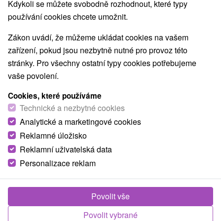
Kdykoli se můžete svobodně rozhodnout, které typy
Nejprodávanější
používání cookies chcete umožnit.
Zákon uvádí, že můžeme ukládat cookies na vašem
1.
zařízení, pokud jsou nezbytně nutné pro provoz této
stránky. Pro všechny ostatní typy cookies potřebujeme
vaše povolení.
Cookies, které používáme
Technické a nezbytné cookies
1 322,81
Kč
od
Analytické a marketingové cookies
/noc/osoba
Reklamné úložisko
Reklamní uživatelská data
Hotel SOREA TITRIS
★
★
★
Tatranská Lomnica
Personalizace reklam
Hotel Sorea Titris *** se nachází v tiché lokalitě
nedaleko centra známého turistického a...
Povolit vše
Povolit vybrané