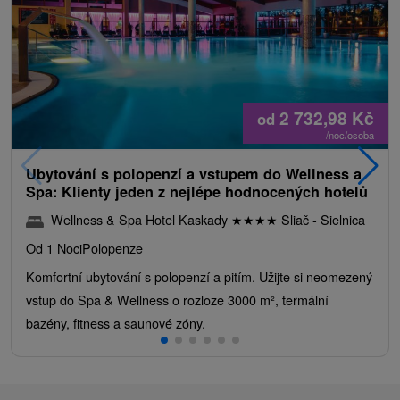
2 732,98
Kč
od
/noc/osoba
Ubytování s polopenzí a vstupem do Wellness a
Spa: Klienty jeden z nejlépe hodnocených hotelů
Wellness & Spa Hotel Kaskady
★
★
★
★
Sliač - Sielnica
Od 1 Noci
Polopenze
Komfortní ubytování s polopenzí a pitím. Užijte si neomezený
vstup do Spa & Wellness o rozloze 3000 m², termální
bazény, fitness a saunové zóny.