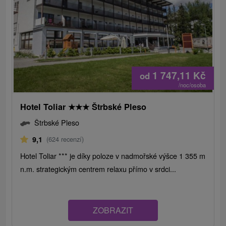
1 747,11
Kč
od
/noc/osoba
Hotel Toliar
★
★
★
Štrbské Pleso
Štrbské Pleso
9,1
(624 recenzí)
Hotel Toliar *** je díky poloze v nadmořské výšce 1 355 m
n.m. strategickým centrem relaxu přímo v srdci...
ZOBRAZIT