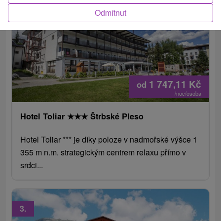
2.
Odmítnut
1 747,11
Kč
od
/noc/osoba
Hotel Toliar
★
★
★
Štrbské Pleso
Hotel Toliar *** je díky poloze v nadmořské výšce 1
355 m n.m. strategickým centrem relaxu přímo v
srdci...
3.