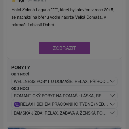
9,6
Hotel Zelená Laguna ****, který byl otevřen v roce 2015,
se nachází na břehu vodní nádrže Velká Domaša, v
rekreační oblasti Dobrá...
ZOBRAZIT
POBYTY
OD 1 NOCÍ
WELLNESS POBYT U DOMAŠE: RELAX, PŘÍRODA A POHOD
OD 2 NOCÍ
ROMANTICKÝ POBYT NA DOMAŠI: LÁSKA, RELAX A POHO
%
RELAX I BĚHEM PRACOVNÍHO TÝDNE (NEDĚLE - PÁTEK
DÁMSKÁ JÍZDA: RELAX, ZÁBAVA A ŽENSKÁ POHODA NA JE