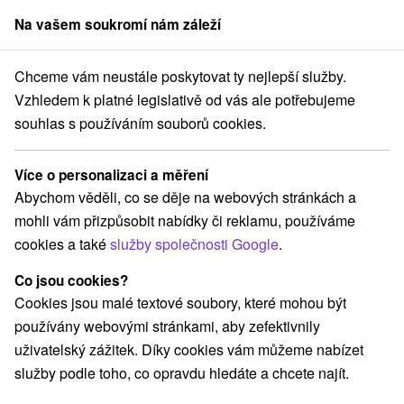
Na vašem soukromí nám záleží
člen skupiny
Sorger
Chceme vám neustále poskytovat ty nejlepší služby.
 Slovensko
Košický kraj
Gemerská Hôrka
Hotel Hrádok Jelšava
Vzhledem k platné legislativě od vás ale potřebujeme
souhlas s používáním souborů cookies.
Hotel Hrádok Jelšava
Gemerská Hôrka
Více o personalizaci a měření
Abychom věděli, co se děje na webových stránkách a
mohli vám přizpůsobit nabídky či reklamu, používáme
Rezervovat přes booking
cookies a také
služby společnosti Google
.
Co jsou cookies?
Cookies jsou malé textové soubory, které mohou být
REZERVACE A VÝBĚR POBYTU
používány webovými stránkami, aby zefektivnily
Kontaktujte přímo ubytovatele.
uživatelský zážitek. Díky cookies vám můžeme nabízet
služby podle toho, co opravdu hledáte a chcete najít.
Navigovat do místa