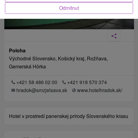
Odmítnut
Poloha
Východné Slovensko, Košický kraj, Rožňava,
Gemerská Hôrka
+421 58 486 02 00
+421 918 570 374
hradok@smzjelsava.sk
www.hotelhradok.sk/
Hotel v prostredí panenskej prírody Slovenského krasu