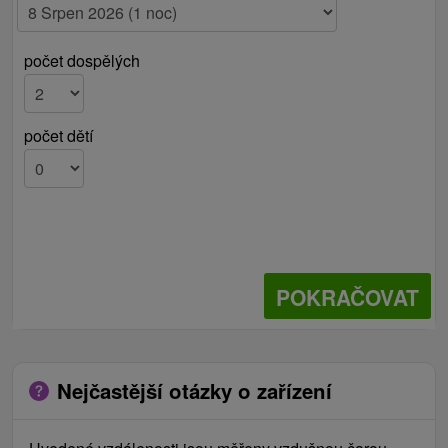
počet dospělých
počet dětí
POKRAČOVAT
Nejčastější otázky o zařízení