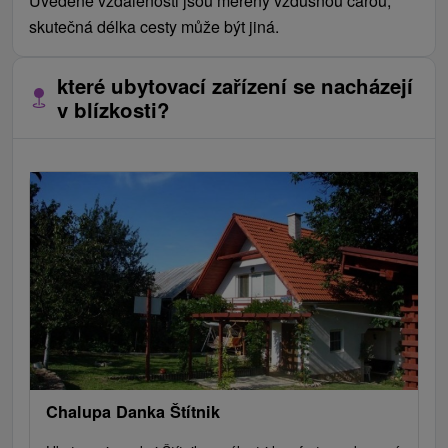
Uvedené vzdálenosti jsou měřeny vzdušnou čarou,
skutečná délka cesty může být jiná.
které ubytovací zařízení se nacházejí
v blízkosti?
Chalupa Danka Štítnik