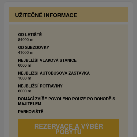
predstavuje unikátny prírodný fenomén pútajúci
prístelka (pohovka), minibar, telefón, TV/SAT,
pozornosť bohatosťou a rôznorodosťou aragonitovej
pracovný stôl, WiFi.
UŽITEČNÉ INFORMACE
výplne i svojráznym vznikom a vývojom podzemných
priestorov. V Rožňave sa oplatí vidieť Rožňavský hrad,
parný valec, Kalváriu alebo Kostol Zvestovania Panny
OD LETIŠTĚ
Márie v obci Chyžné.
84000 m
OD SJEZDOVKY
41000 m
NEJBLIŽŠÍ VLAKOVÁ STANICE
6000 m
NEJBLIŽŠÍ AUTOBUSOVÁ ZASTÁVKA
1000 m
NEJBLIŽŠÍ POTRAVINY
6000 m
DOMÁCÍ ZVÍŘE POVOLENO POUZE PO DOHODĚ S
MAJITELEM
PARKOVIŠTĚ
REZERVACE A VÝBĚR
POBYTU