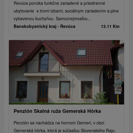
Revúca ponúka funkčne zariadené a priestranné
ubytovanie s tromi izbami, sociálnym zariadením a plne
vybavenou kuchyňou. Samozrejmosťou...
Banskobystrický kraj -
Revúca
13.11 Km
Penzión Skalná ruža Gemerská Hôrka
Penzión sa nachádza na hornom Gemeri, v obci
Gemerská hôrka, ktorá je súčasťou Slovenského Raju.