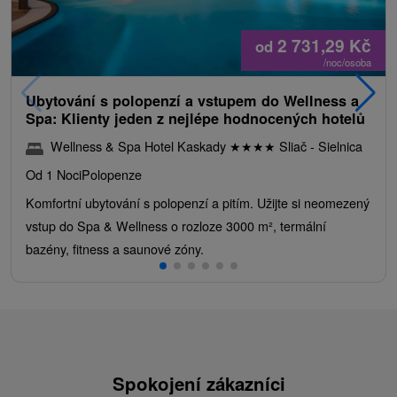
2 731,29
Kč
od
/noc/osoba
Ubytování s polopenzí a vstupem do Wellness a
Spa: Klienty jeden z nejlépe hodnocených hotelů
Wellness & Spa Hotel Kaskady
★
★
★
★
Sliač - Sielnica
Od 1 Noci
Polopenze
Komfortní ubytování s polopenzí a pitím. Užijte si neomezený
vstup do Spa & Wellness o rozloze 3000 m², termální
bazény, fitness a saunové zóny.
Spokojení zákazníci