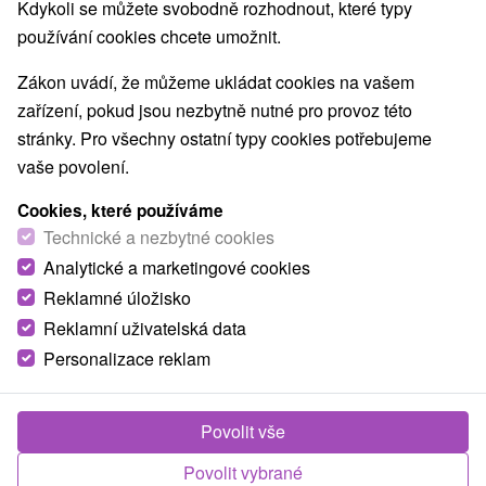
Kdykoli se můžete svobodně rozhodnout, které typy
O ZAŘÍZENÍ
VYBAVENÍ
používání cookies chcete umožnit.
Zákon uvádí, že můžeme ukládat cookies na vašem
zařízení, pokud jsou nezbytně nutné pro provoz této
stránky. Pro všechny ostatní typy cookies potřebujeme
vaše povolení.
Cookies, které používáme
Technické a nezbytné cookies
Analytické a marketingové cookies
Reklamné úložisko
Reklamní uživatelská data
Personalizace reklam
Povolit vše
Povolit vybrané