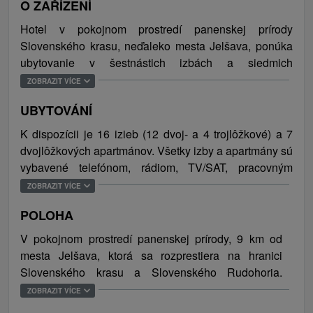
O ZAŘÍZENÍ
Hotel v pokojnom prostredí panenskej prírody
Slovenského krasu, neďaleko mesta Jelšava, ponúka
ubytovanie v šestnástich izbách a siedmich
apartmánoch s vlastným sociálnym zariadením. Okrem
ZOBRAZIT VÍCE
ubytovania poskytuje aj stravovanie vo vlastnej
UBYTOVÁNÍ
reštaurácii, kde si je možné vybrať z bohatej ponuky
jedál a nápojov, a taktiež služby elektroliečby,
K dispozícii je 16 izieb (12 dvoj- a 4 trojlôžkové) a 7
vodoliečby, bazénu, sauny a posilňovne. V ponuke je
dvojlôžkových apartmánov. Všetky izby a apartmány sú
navyše aj kryoterapiu, ktorá slúži na liečbu akútnych i
vybavené telefónom, rádiom, TV/SAT, pracovným
chronických poškodení pohybového aparátu. V
stolom, minibarom, WiFi pripojením a kúpeľňou (WC,
ZOBRAZIT VÍCE
exteriéri sa nachádza posiedka vhodná na opekanie a
umývadlo, sprchový kút). Apartmány majú ešte vo
grilovanie. V prípade záujmu si hostia môžu požičať
POLOHA
vybavení navyše aj pohovku. Maximálna kapacita
horské bicykle. Samozrejmosťou je bezplatné WiFi
ubytovania je 71 osôb (z toho 25 na prístelkách).
V pokojnom prostredí panenskej prírody, 9 km od
pripojenie na internet a parkovanie zabezpečené
mesta Jelšava, ktorá sa rozprestiera na hranici
priamo pri objekte (30 parkovacích miest). Ubytovanie
Slovenského krasu a Slovenského Rudohoria.
je vhodné vhodné pre rodiny s deťmi, romantické
Ochtinská aragonitová jaskyňa sa nachádza 2 km od
ZOBRAZIT VÍCE
pobyty mladomanželov, či pre zaľúbené pár a taktiež aj
ubytovania. Slavošovský hrad a zrúcanina Štítnik sú