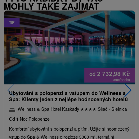
MOHLY TAKÉ ZAJÍMAT
TIP
2 732,98
Kč
od
/noc/osoba
Ubytování s polopenzí a vstupem do Wellness a
Spa: Klienty jeden z nejlépe hodnocených hotelů
Wellness & Spa Hotel Kaskady
★
★
★
★
Sliač - Sielnica
Od 1 Noci
Polopenze
Komfortní ubytování s polopenzí a pitím. Užijte si neomezený
vstup do Spa & Wellness o rozloze 3000 m², termální