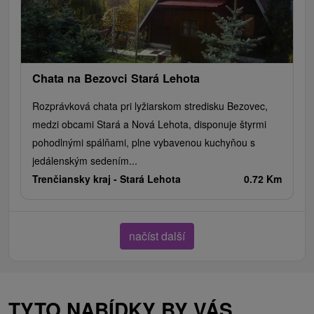
Chata na Bezovci Stará Lehota
Rozprávková chata pri lyžiarskom stredisku Bezovec,
medzi obcami Stará a Nová Lehota, disponuje štyrmi
pohodlnými spálňami, plne vybavenou kuchyňou s
jedálenským sedením...
Trenčiansky kraj -
Stará Lehota
0.72 Km
načíst další
TYTO NABÍDKY BY VÁS