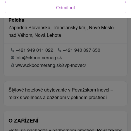
Odmítnut
Poloha
Západné Slovensko, Trenčiansky kraj, Nové Mesto
nad Váhom, Nová Lehota
+421 949 011 022
+421 940 897 650
info@ckboomernag.sk
www.ckboomerang.sk/svp-inovec/
Štýlové hotelové ubytovanie v Považskom Inovci –
relax s wellness a bazénom v peknom prostredí
O ZAŘÍZENÍ
Hotel sa nachádza v nádhernom prostredí Považského