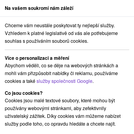
Na vašem soukromí nám záleží
člen skupiny
Sorger
Chceme vám neustále poskytovat ty nejlepší služby.
vensko
Trenčiansky kraj
Nová Lehota
Hotel Inovec Nová Lehota
Vzhledem k platné legislativě od vás ale potřebujeme
souhlas s používáním souborů cookies.
Hotel Inovec Nová Lehota
Nová Lehota
Více o personalizaci a měření
Abychom věděli, co se děje na webových stránkách a
mohli vám přizpůsobit nabídky či reklamu, používáme
REZERVACE A VÝBĚR POBYTU
cookies a také
služby společnosti Google
.
Kontaktujte přímo ubytovatele.
Co jsou cookies?
Navigovat do místa
Cookies jsou malé textové soubory, které mohou být
používány webovými stránkami, aby zefektivnily
O ZAŘÍZENÍ
VYBAVENÍ
uživatelský zážitek. Díky cookies vám můžeme nabízet
služby podle toho, co opravdu hledáte a chcete najít.