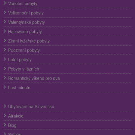
Vánoční pobyty
Velikonoční pobyty
Valentýnské pobyty
Halloween pobyty
Zimní lyžařské pobyty
Podzimní pobyty
Letní pobyty
Pobyty v lázních
Romantický víkend pro dva
Last minute
Ubytování na Slovensku
Atrakcie
Blog
Súťaže