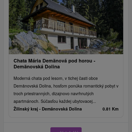
Chata Mária Demänová pod horou -
Demänovská Dolina
Moderná chata pod lesom, v tichej časti obce
Demänovská Dolina, hosťom ponúka romantický pobyt v
troch priestranných, dizajnovo navrhnutých
apartmánoch. Súčasťou každej ubytovacej...
Žilinský kraj -
Demänovská Dolina
0.81 Km