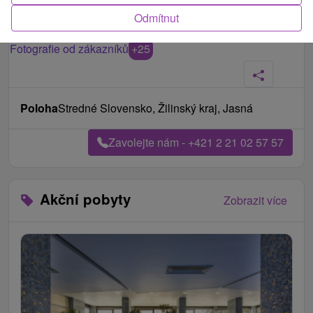
Odmítnut
Fotografie od zákazníků
+25
Poloha
Stredné Slovensko, Žilinský kraj, Jasná
Zavolejte nám - +421 2 21 02 57 57
Akční pobyty
Zobrazit více