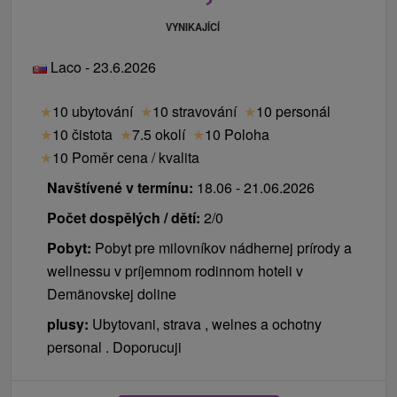
VYNIKAJÍCÍ
Laco - 23.6.2026
★
10 ubytování
★
10 stravování
★
10 personál
★
10 čistota
★
7.5 okolí
★
10 Poloha
★
10 Poměr cena / kvalita
Navštívené v termínu:
18.06 - 21.06.2026
Počet dospělých / dětí:
2/0
Pobyt:
Pobyt pre milovníkov nádhernej prírody a
wellnessu v príjemnom rodinnom hoteli v
Demänovskej doline
plusy:
Ubytovani, strava , welnes a ochotny
personal . Doporucuji