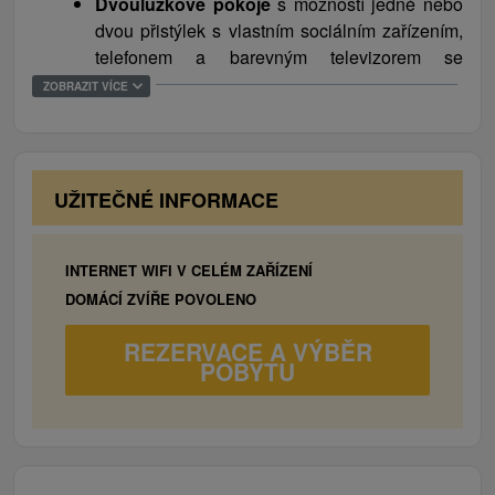
Dvoulůžkové pokoje
s možností jedné nebo
Liptov. Do hotelové restaurace se doporučuje
dvou přistýlek s vlastním sociálním zařízením,
vstupovat ve společenském oblečení.
telefonem a barevným televizorem se
satelitním příjmem programů
ZOBRAZIT VÍCE
Členění: 18 dvoulůžkových pokojů (s možností
1 přistýlky), 33 dvoulůžkových pokojů (s
možností 2 přistýlek), 1 dvoulůžkový pokoj, 3
rodinné apartmány (s možností 4 přistýlek) + 1
UŽITEČNÉ INFORMACE
apartmán (s možností 2 přistýlek).
Pokoje s balkonem (Superior) nabízejí hostům
hotelu krásný výhled na Chopok.
INTERNET WIFI V CELÉM ZAŘÍZENÍ
DOMÁCÍ ZVÍŘE POVOLENO
REZERVACE A VÝBĚR
POBYTU