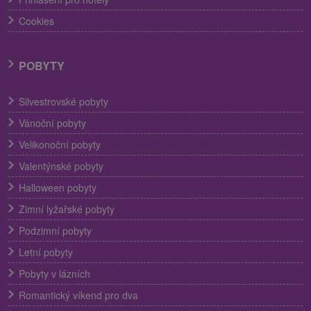
Cookies
POBYTY
Silvestrovské pobyty
Vánoční pobyty
Velikonoční pobyty
Valentýnské pobyty
Halloween pobyty
Zimní lyžařské pobyty
Podzimní pobyty
Letní pobyty
Pobyty v lázních
Romantický víkend pro dva