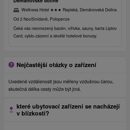
Demänovské dolině
Wellness Hotel
★
★
★
Repiská, Demänovská Dolina
Od 2 Nocí
Snídaně, Polopenze
Čeká vás neomezený bazén, vířivka, sauny, karta Liptov
Card, cyklo-zázemí a skvělé hotelové bonusy.
Nejčastější otázky o zařízení
Uvedené vzdálenosti jsou měřeny vzdušnou čarou,
skutečná délka cesty může být jiná.
které ubytovací zařízení se nacházejí
v blízkosti?