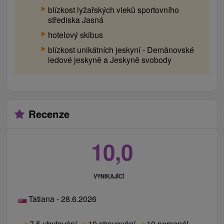
blízkost lyžařských vleků sportovního
střediska Jasná
hotelový skibus
blízkost unikátních jeskyní - Demänovské
ledové jeskyně a Jeskyně svobody
Recenze
10,0
VYNIKAJÍCÍ
Tatiana - 28.6.2026
★
7.5 ubytování
★
10 stravování
★
10 personál