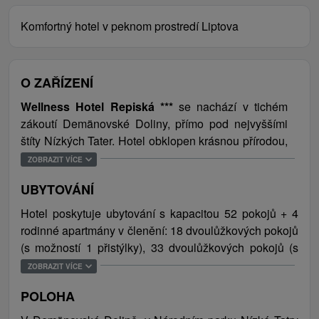
Komfortný hotel v peknom prostredí Liptova
O ZAŘÍZENÍ
Wellness Hotel Repiská ***
se nachází v tichém
zákoutí Demänovské Doliny, přímo pod nejvyššími
štíty Nízkých Tater. Hotel obklopen krásnou přírodou,
který nabízí kromě ubytování také wellness s
ZOBRAZIT VÍCE
relaxačním bazénem a saunami, restauraci, terasu,
UBYTOVÁNÍ
lobby bar a zahradu s grilem, je ideálním místem ke
strávení příjemné dovolené. Aktivnější odpočinek
Hotel poskytuje ubytování s kapacitou 52 pokojů + 4
nabízí nový tenisový kurt s umělou trávou, nebo
rodinné apartmány v členění: 18 dvoulůžkových pokojů
fitness centrum.
(s možností 1 přistýlky), 33 dvoulůžkových pokojů (s
možností 2 přistýlek), 1 dvoulůžkový pokoj + 3 rodinné
ZOBRAZIT VÍCE
Překrásné okolí hotelu nabízí po celý rok dostatek
apartmány (s možností 4 přistýlek) + 1 apartmán (s
příležitosti na sportovní vyžití a to jak v létě jako iv
POLOHA
možností 2 přistýlek).
zimě (lyžování, plavání, turistika, horská turistika,