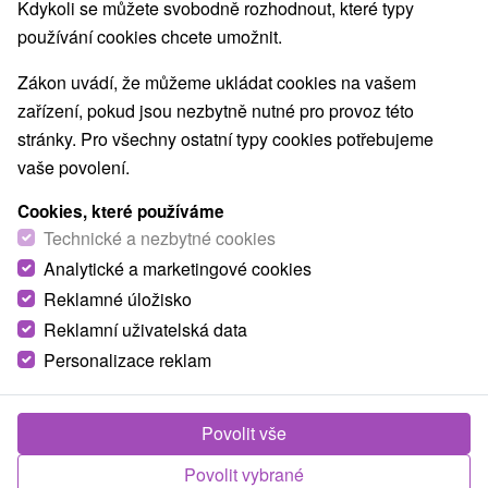
8,7
vynikající
333 recenzí
·
Kdykoli se můžete svobodně rozhodnout, které typy
používání cookies chcete umožnit.
Zákon uvádí, že můžeme ukládat cookies na vašem
zařízení, pokud jsou nezbytně nutné pro provoz této
stránky. Pro všechny ostatní typy cookies potřebujeme
vaše povolení.
Cookies, které používáme
Technické a nezbytné cookies
Analytické a marketingové cookies
Reklamné úložisko
Reklamní uživatelská data
Personalizace reklam
Povolit vše
Povolit vybrané