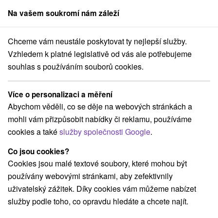
Na vašem soukromí nám záleží
člen skupiny
Sorger
Chceme vám neustále poskytovat ty nejlepší služby.
linský kraj
Jasná
Wellness Hotel *** Repiská, Demänovská Dolina
Vzhledem k platné legislativě od vás ale potřebujeme
souhlas s používáním souborů cookies.
Wellness Hotel
★
★
★
Repiská,
Demänovská Dolina
Více o personalizaci a měření
Jasná
Abychom věděli, co se děje na webových stránkách a
mohli vám přizpůsobit nabídky či reklamu, používáme
cookies a také
služby společnosti Google
.
Rezervace a výběr pobytu
Co jsou cookies?
Cookies jsou malé textové soubory, které mohou být
Navigovat do místa
používány webovými stránkami, aby zefektivnily
uživatelský zážitek. Díky cookies vám můžeme nabízet
O ZAŘÍZENÍ
POBYTY
VYBAVENÍ
RECENZE
služby podle toho, co opravdu hledáte a chcete najít.