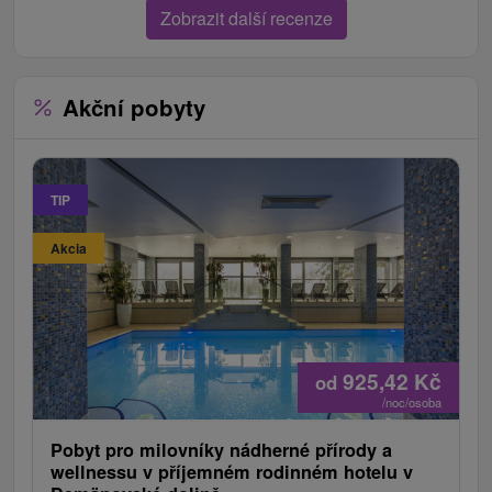
Zobrazit další recenze
Akční pobyty
TIP
Akcia
925,42
Kč
od
/noc/osoba
Pobyt pro milovníky nádherné přírody a
wellnessu v příjemném rodinném hotelu v