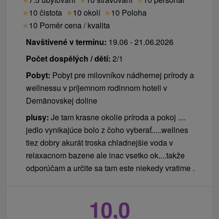
★
10 čistota
★
10 okolí
★
10 Poloha
★
10 Poměr cena / kvalita
Navštívené v termínu:
19.06 - 21.06.2026
Počet dospělých / dětí:
2/1
Pobyt:
Pobyt pre milovníkov nádhernej prírody a
wellnessu v príjemnom rodinnom hoteli v
Demänovskej doline
plusy:
Je tam krasne okolie príroda a pokoj ....
jedlo vynikajúce bolo z čoho vyberať.....wellnes
tiez dobry akurát troska chladnejšie voda v
relaxacnom bazene ale inac vsetko ok....takže
odporúčam a určite sa tam este niekedy vratime .
10,0