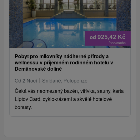
925,42
Kč
od
/noc/osoba
Pobyt pro milovníky nádherné přírody a
wellnessu v příjemném rodinném hotelu v
Demänovské dolině
Od 2 Nocí
Snídaně, Polopenze
Čeká vás neomezený bazén, vířivka, sauny, karta
Liptov Card, cyklo-zázemí a skvělé hotelové
bonusy.