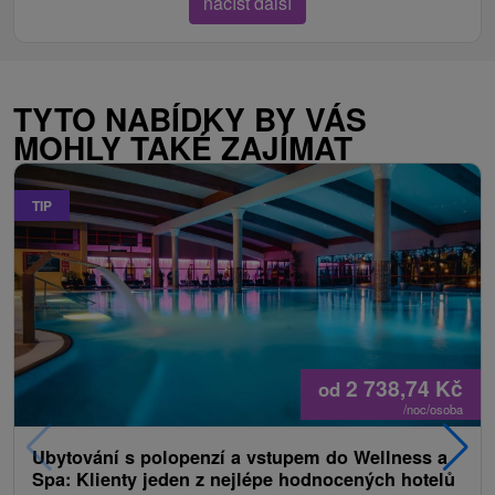
načíst další
TYTO NABÍDKY BY VÁS
MOHLY TAKÉ ZAJÍMAT
TIP
2 738,74
Kč
od
/noc/osoba
Ubytování s polopenzí a vstupem do Wellness a
Spa: Klienty jeden z nejlépe hodnocených hotelů