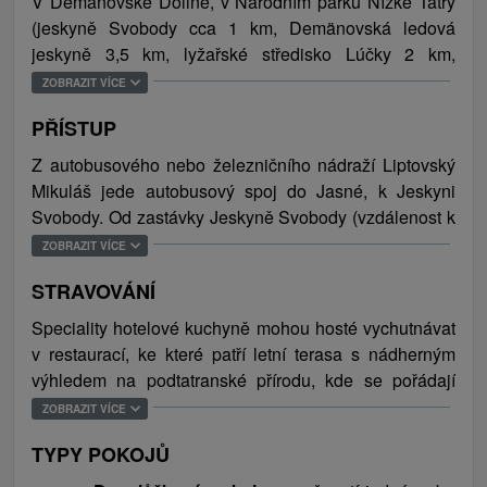
V Demänovské Dolině, v Národním parku Nízké Tatry
horská cyklistika, paragliding, rybaření, vodní sporty)
(jeskyně Svobody cca 1 km, Demänovská ledová
a samozřejmě i možnost navštívit kulturní a historické
jeskyně 3,5 km, lyžařské středisko Lúčky 2 km,
památky Liptova a tatranské parky. Atraktivita hotelu
lyžařské středisko Jasná 7 km).
znásobuje blízkost lyžařských vleků sportovního
ZOBRAZIT VÍCE
střediska Jasná a unikátních jeskyní, Demänovské
PŘÍSTUP
ledové jeskyně a Jeskyně svobody, vodní nádrž
Liptovská Mara a termální koupaliště Gino Paradise
Z autobusového nebo železničního nádraží Liptovský
Bešeňová, největší aquapark na Slovensku,
Mikuláš jede autobusový spoj do Jasné, k Jeskyni
Tatralandia a termální koupaliště Liptovský Ján.
Svobody. Od zastávky Jeskyně Svobody (vzdálenost k
hotelu je cca 1,2 km) zajišťuje hotel na požádání
ZOBRAZIT VÍCE
zdarma dovoz klientů k pobytu i jejich odvoz z pobytu.
STRAVOVÁNÍ
Speciality hotelové kuchyně mohou hosté vychutnávat
v restaurací, ke které patří letní terasa s nádherným
výhledem na podtatranské přírodu, kde se pořádají
večeře u grilu. Snídaně a večeře se podávají formou
ZOBRAZIT VÍCE
bufetu s širokou nabídkou teplých jídel a studeného
TYPY POKOJŮ
bufetu. Obědy jsou formou 2-chodového menu, které
zahrnuje sezónní jídla a jídla z regionální oblasti