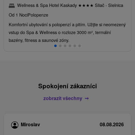
Wellness & Spa Hotel Kaskady
★
★
★
★
Sliač - Sielnica
Od 1 Noci
Polopenze
Komfortní ubytování s polopenzí a pitím. Užijte si neomezený
vstup do Spa & Wellness o rozloze 3000 m², termální
bazény, fitness a saunové zóny.
Spokojení zákazníci
zobrazit všechny
Miroslav
08.08.2026