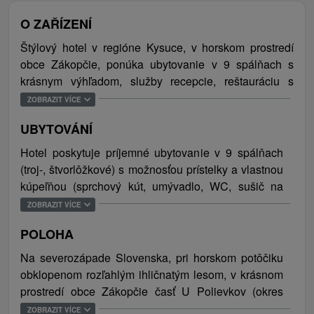
O ZAŘÍZENÍ
Štýlový hotel v regióne Kysuce, v horskom prostredí
obce Zákopčie, ponúka ubytovanie v 9 spálňach s
krásnym výhľadom, služby recepcie, reštauráciu s
terasou a výbornou tradičnou kuchyňou, v ktorej
ZOBRAZIT VÍCE
pripravia výnimočné rodinné oslavy, stretnutia, či iné
UBYTOVÁNÍ
spoločenské akcie. V priestoroch hotela sa nachádza
aj konferenčná miestnosť, vhodná na organizovanie
Hotel poskytuje príjemné ubytovanie v 9 spálňach
školení a seminárov. Areál poskytuje výborné
(troj-, štvorlôžkové) s možnosťou prístelky a vlastnou
podmienky na oddych ale aj športové vyžitie. V letnom
kúpeľňou (sprchový kút, umývadlo, WC, sušič na
období je k dispozícií tenisový kurt, multifunkčné
vlasy, uteráky). Niektoré izby majú chladničku a
ZOBRAZIT VÍCE
ihrisko pre kolektívne športy (futbal, volejbal) a vonkajší
balkón. Súčasťou spoločných priestorov je
letný bazén. Voľné chvíle je možné tráviť hraním
POLOHA
spoločenská miestnosť (TV/SAT, CD, DVD
stolného tenisu, biliardu alebo relaxovať v hotelovej
prehrávač, rádio, video, spoločenské hry) a 5
Na severozápade Slovenska, pri horskom potôčiku
saune. Príjemnú atmosféru si návštevníci vedia
samostatných toaliet. Celková ubytovacia kapacita je
obklopenom rozľahlým ihličnatým lesom, v krásnom
vychutnať posedením pri potôčiku, pri upravenom
39 osôb (30 lôžok/9 prísteliek).
prostredí obce Zákopčie časť U Polievkov (okres
ohnisku s lavičkami, v altánku s prístreškom a
Čadca), 9,5 km od mesta Čadca. V blízkej
ZOBRAZIT VÍCE