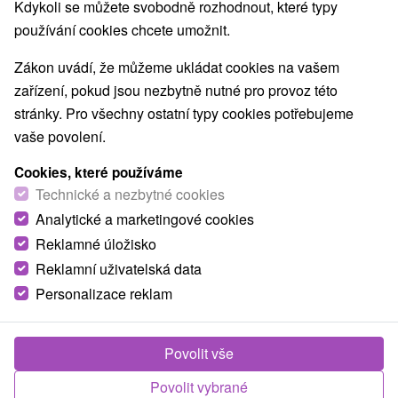
Kdykoli se můžete svobodně rozhodnout, které typy
O ZAŘÍZENÍ
VYBAVENÍ
používání cookies chcete umožnit.
Zákon uvádí, že můžeme ukládat cookies na vašem
zařízení, pokud jsou nezbytně nutné pro provoz této
stránky. Pro všechny ostatní typy cookies potřebujeme
vaše povolení.
Cookies, které používáme
Technické a nezbytné cookies
Analytické a marketingové cookies
Reklamné úložisko
Reklamní uživatelská data
Personalizace reklam
Povolit vše
Povolit vybrané