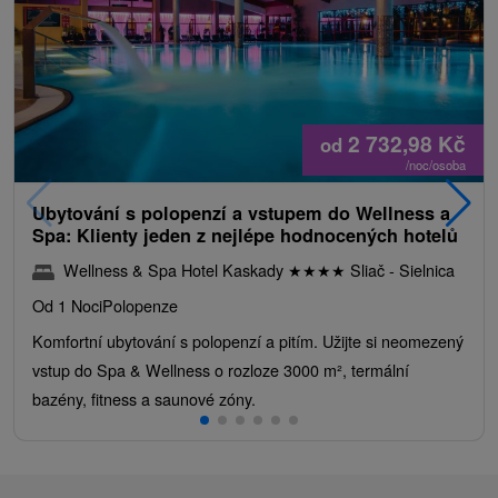
2 732,98
Kč
od
/noc/osoba
Ubytování s polopenzí a vstupem do Wellness a
Spa: Klienty jeden z nejlépe hodnocených hotelů
Wellness & Spa Hotel Kaskady
★
★
★
★
Sliač - Sielnica
Od 1 Noci
Polopenze
Komfortní ubytování s polopenzí a pitím. Užijte si neomezený
vstup do Spa & Wellness o rozloze 3000 m², termální
bazény, fitness a saunové zóny.