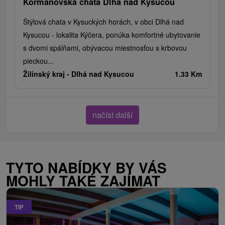
Kormanovska chata Dlhá nad Kysucou
Štýlová chata v Kysuckých horách, v obci Dlhá nad
Kysucou - lokalita Kýčera, ponúka komfortné ubytovanie
s dvomi spálňami, obývacou miestnosťou s krbovou
pieckou...
Žilinský kraj -
Dlhá nad Kysucou
1.33 Km
načíst další
TYTO NABÍDKY BY VÁS
MOHLY TAKÉ ZAJÍMAT
TIP