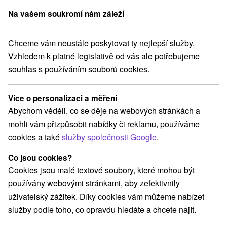
Na vašem soukromí nám záleží
člen skupiny
Sorger
Chceme vám neustále poskytovat ty nejlepší služby.
dné Slovensko
Žilinský kraj
Zákopčie
Hotel SEVERKA Zákopčie
Vzhledem k platné legislativě od vás ale potřebujeme
souhlas s používáním souborů cookies.
Hotel SEVERKA Zákopčie
Zákopčie
Více o personalizaci a měření
Abychom věděli, co se děje na webových stránkách a
mohli vám přizpůsobit nabídky či reklamu, používáme
Rezervovat přes booking
cookies a také
služby společnosti Google
.
Co jsou cookies?
Cookies jsou malé textové soubory, které mohou být
REZERVACE A VÝBĚR POBYTU
používány webovými stránkami, aby zefektivnily
Kontaktujte přímo ubytovatele.
uživatelský zážitek. Díky cookies vám můžeme nabízet
služby podle toho, co opravdu hledáte a chcete najít.
Navigovat do místa