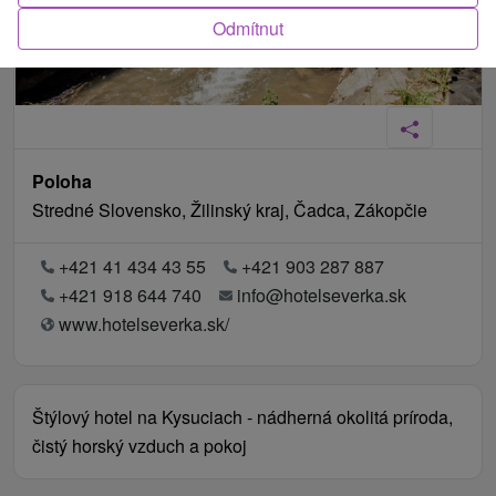
Odmítnut
Poloha
Stredné Slovensko, Žilinský kraj, Čadca, Zákopčie
+421 41 434 43 55
+421 903 287 887
+421 918 644 740
info@hotelseverka.sk
www.hotelseverka.sk/
Štýlový hotel na Kysuciach - nádherná okolitá príroda,
čistý horský vzduch a pokoj