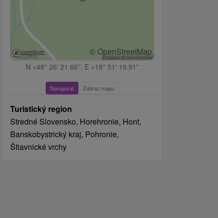
© OpenStreetMap
N +48° 26' 21.66'', E +18° 51' 19.91''
Navigovat
Zobraz mapu
Turistický region
Stredné Slovensko, Horehronie, Hont,
Banskobystrický kraj, Pohronie,
Štiavnické vrchy