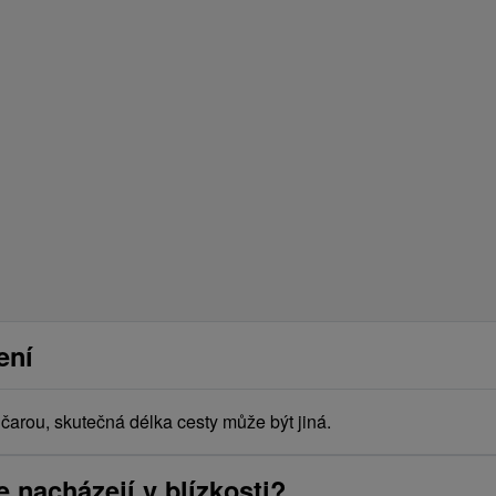
ení
arou, skutečná délka cesty může být jiná.
e nacházejí v blízkosti?