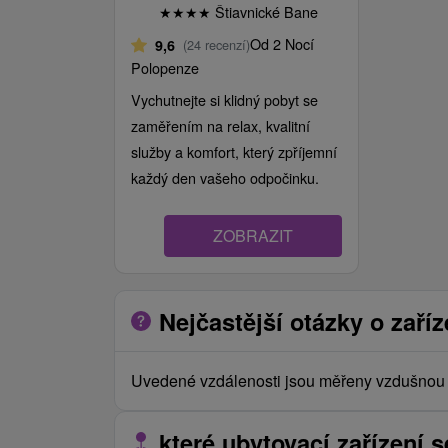
★
★
★
★
Štiavnické Bane
Od 2 Nocí
9,6
(24 recenzí)
Polopenze
Vychutnejte si klidný pobyt se
zaměřením na relax, kvalitní
služby a komfort, který zpříjemní
každý den vašeho odpočinku.
ZOBRAZIT
Nejčastější otázky o zaříz
Uvedené vzdálenosti jsou měřeny vzdušnou č
které ubytovací zařízení s