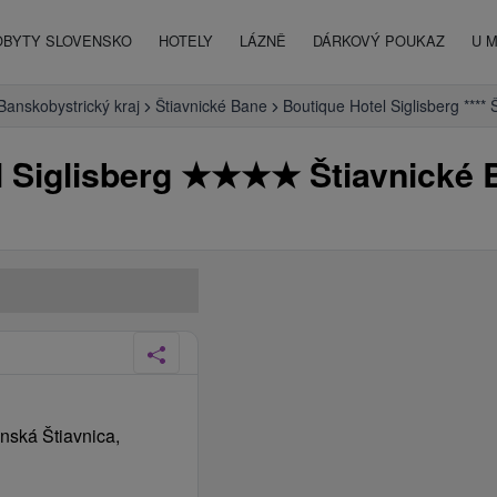
OBYTY SLOVENSKO
HOTELY
LÁZNĚ
DÁRKOVÝ POUKAZ
U 
Banskobystrický kraj
Štiavnické Bane
Boutique Hotel Siglisberg ****
l Siglisberg
★
★
★
★
Štiavnické 
nská Štiavnica,