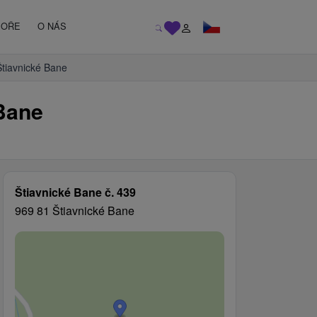
MOŘE
O NÁS
 Štiavnické Bane
Bane
Štiavnické Bane č. 439
969 81 Štiavnické Bane