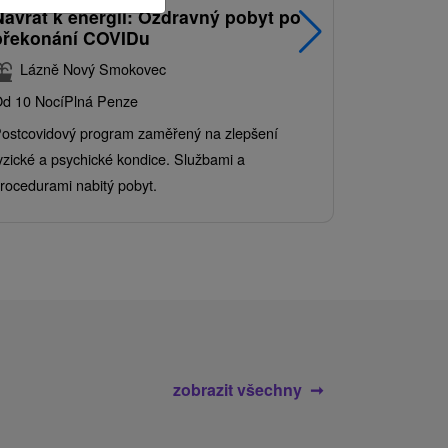
Návrat k energii: Ozdravný pobyt po
Nejprodá
překonání COVIDu
pobyt s
balíkem 
Lázně Nový Smokovec
Grand 
d 10 Nocí
Plná Penze
Od 2 Nocí
Al
ostcovidový program zaměřený na zlepšení
Užijte si pe
yzické a psychické kondice. Službami a
kde se skvěl
rocedurami nabitý pobyt.
služby pro c
zobrazit všechny