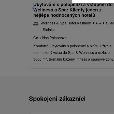
Ubytování s polopenzí a vstupem do
Wellness a Spa: Klienty jeden z
nejlépe hodnocených hotelů
Wellness & Spa Hotel Kaskady
★
★
★
★
Sliač
- Sielnica
Od 1 Noci
Polopenze
Komfortní ubytování s polopenzí a pitím. Užijte si
neomezený vstup do Spa & Wellness o rozloze
3000 m², termální bazény, fitness a saunové zóny
Spokojení zákazníci