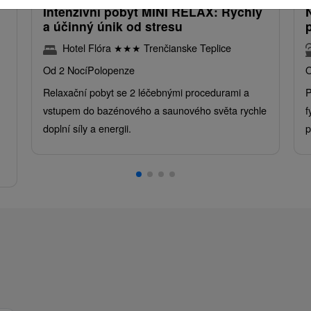
Intenzivní pobyt MINI RELAX: Rychlý
a účinný únik od stresu
Hotel Flóra
★
★
★
Trenčianske Teplice
Od 2 Nocí
Polopenze
O
Relaxační pobyt se 2 léčebnými procedurami a
P
vstupem do bazénového a saunového světa rychle
f
doplní síly a energii.
p
.