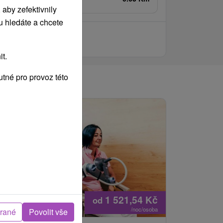
aby zefektivnily
u hledáte a chcete
t.
tné pro provoz této
1 521,54
Kč
od
/noc/osoba
brané
Povolit vše