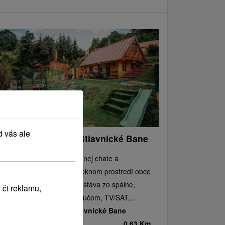
d vás ale
hata Bikers house Štiavnické Bane
ýlové ubytovanie v murovanej chate a
artmáne sa nachádza v peknom prostredí obce
iavnické Bane. Chata pozostáva zo spálne,
 či reklamu,
oločenskej miestnosti s gaučom, TV/SAT,...
nskobystrický kraj -
Štiavnické Bane
0.63 Km