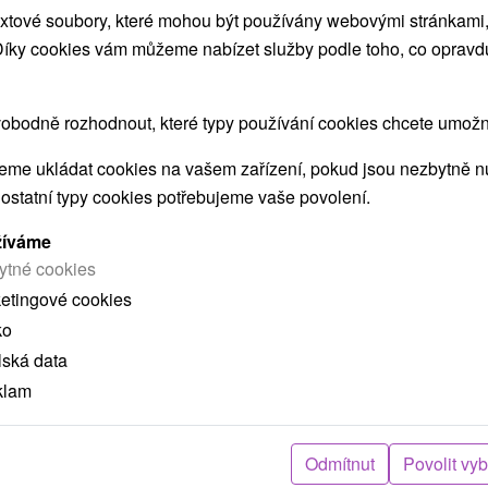
xtové soubory, které mohou být používány webovými stránkami, 
 Díky cookies vám můžeme nabízet služby podle toho, co opravd
načíst další
obodně rozhodnout, které typy používání cookies chcete umožni
me ukládat cookies na vašem zařízení, pokud jsou nezbytně nu
 MOHLY TAKÉ ZAJÍMAT
 ostatní typy cookies potřebujeme vaše povolení.
žíváme
ytné cookies
ketingové cookies
ko
lská data
klam
č
2 278,07
Kč
od
ba
/noc/osoba
Odmítnut
Povolit vy