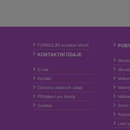
FORMULÁR emailoví klienti
POB
KONTAKTNÍ ÚDAJE
Silves
O nás
Vánočn
Kontakt
Veliko
Ochrana osobních údajů
Valent
Přihlášení pro hotely
Hallow
Cookies
Zimní 
Podzim
Letní 