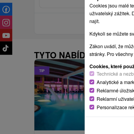
Cookies jsou malé te
uživatelský zážitek.
najít.
Kdykoli se můžete sv
Zákon uvádí, že může
TYTO NABÍDKY BY VÁS
stránky. Pro všechny
Cookies, které pou
TIP
Technické a nezb
Analytické a mar
Reklamné úložis
Reklamní uživate
Personalizace re
2 731,29
K
od
/noc/oso