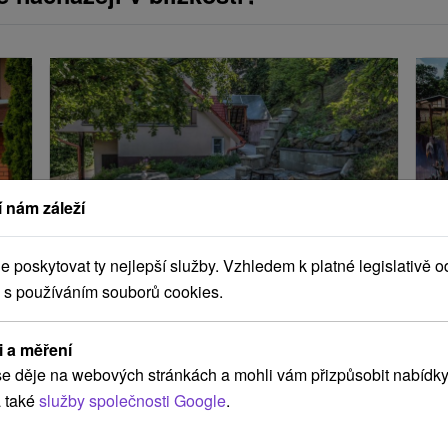
 nám záleží
poskytovat ty nejlepší služby. Vzhledem k platné legislativě o
Chata Štiavnica Štiavnické Bane
C
 s používáním souborů cookies.
Moderne zariadená chata, situovaná v prostredí
Št
Štiavnických vrchov, v malebnej obci Štiavnické
ap
i a měření
Bane, ponúka ubytovanie v dvoch pohodlných
Št
e děje na webových stránkách a mohli vám přizpůsobit nabídky
izbách, spoločenskej miestnosti...
sp
 také
služby společnosti Google
.
Banskobystrický kraj -
Štiavnické Bane
Ba
 Km
0.56 Km