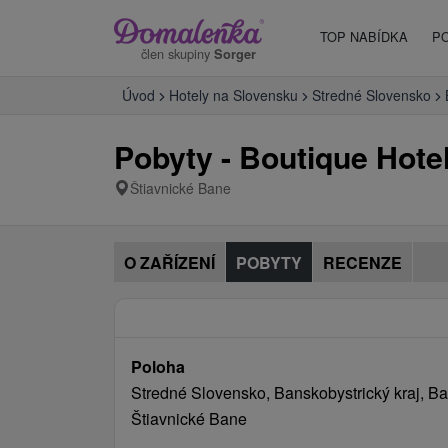
TOP NABÍDKA
P
člen skupiny
Sorger
Úvod
Hotely na Slovensku
Stredné Slovensko
Pobyty - Boutique Hote
Štiavnické Bane
O ZAŘÍZENÍ
POBYTY
RECENZE
Poloha
Stredné Slovensko, Banskobystrický kraj, Ba
Štiavnické Bane