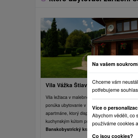
Na vašem soukromí
Chceme vám neustále 
Vila Vážka Štiavnické Bane
potřebujeme souhlas
Vila ležiaca v malebnej obci Štiavnické Bane,
ponúka ubytovanie v štyroch izbách a jednom
Více o personalizac
apartmáne, ktorý disponuje plne vybaveným
Abychom věděli, co s
kuchynským kútom prepojeným...
používáme cookies a
Banskobystrický kraj -
Štiavnické Bane
Co jsou cookies?
0.54