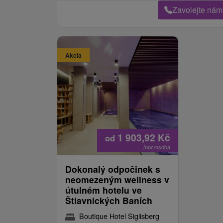
Zavolejte nám
Akcia
1 903,92
Kč
od
/noc/osoba
Dokonalý odpočinek s
neomezeným wellness v
útulném hotelu ve
Štiavnických Baních
Boutique Hotel Siglisberg