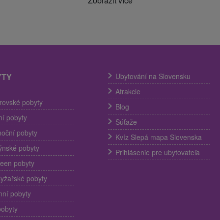
Zobrazit více
YTY
Ubytování na Slovensku
Atrakcie
trovské pobyty
Blog
í pobyty
Súťaže
noční pobyty
Kvíz Slepá mapa Slovenska
ýnské pobyty
Prihlásenie pre ubytovateľa
een pobyty
lyžařské pobyty
ní pobyty
pobyty