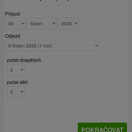
Příjezd
Odjezd
počet dospělých
počet dětí
POKRAČOVAT