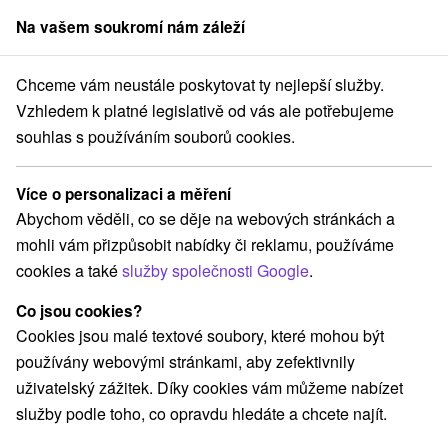
Na vašem soukromí nám záleží
člen skupiny
Sorger
Chceme vám neustále poskytovat ty nejlepší služby.
aj
Terchová
Jánošíkova Valaška Pension & Restaurant Terchová
Vzhledem k platné legislativě od vás ale potřebujeme
souhlas s používáním souborů cookies.
Jánošíkova Valaška Pension &
Restaurant Terchová
Více o personalizaci a měření
Terchová
Abychom věděli, co se děje na webových stránkách a
mohli vám přizpůsobit nabídky či reklamu, používáme
cookies a také
služby společnosti Google
.
Rezervovat přes booking
Co jsou cookies?
Cookies jsou malé textové soubory, které mohou být
používány webovými stránkami, aby zefektivnily
REZERVACE A VÝBĚR POBYTU
uživatelský zážitek. Díky cookies vám můžeme nabízet
Kontaktujte přímo ubytovatele.
služby podle toho, co opravdu hledáte a chcete najít.