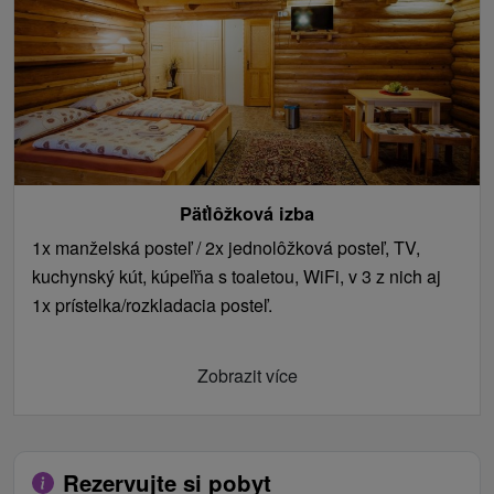
Päťlôžková izba
1x manželská posteľ / 2x jednolôžková posteľ, TV,
kuchynský kút, kúpeľňa s toaletou, WiFi, v 3 z nich aj
1x prístelka/rozkladacia posteľ.
Zobrazit více
Rezervujte si pobyt