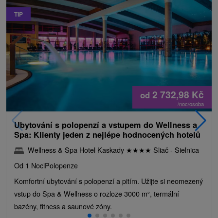
TIP
2 732,98
Kč
od
/noc/osoba
Ubytování s polopenzí a vstupem do Wellness a
Spa: Klienty jeden z nejlépe hodnocených hotelů
Wellness & Spa Hotel Kaskady
★
★
★
★
Sliač - Sielnica
Od 1 Noci
Polopenze
Komfortní ubytování s polopenzí a pitím. Užijte si neomezený
vstup do Spa & Wellness o rozloze 3000 m², termální
bazény, fitness a saunové zóny.