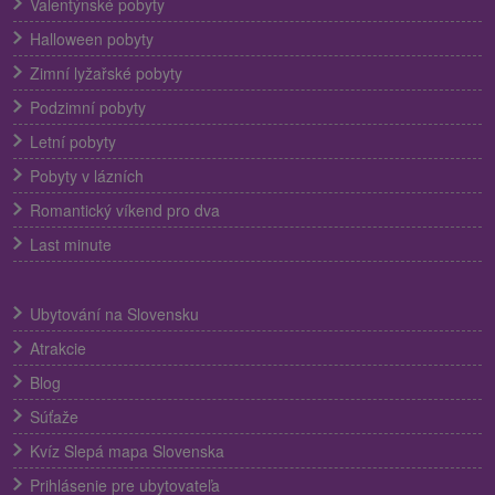
Valentýnské pobyty
Halloween pobyty
Zimní lyžařské pobyty
Podzimní pobyty
Letní pobyty
Pobyty v lázních
Romantický víkend pro dva
Last minute
Ubytování na Slovensku
Atrakcie
Blog
Súťaže
Kvíz Slepá mapa Slovenska
Prihlásenie pre ubytovateľa