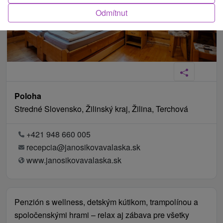
Odmítnut
Poloha
Stredné Slovensko, Žilinský kraj, Žilina, Terchová
+421 948 660 005
recepcia@janosikovavalaska.sk
www.janosikovavalaska.sk
Penzión s wellness, detským kútikom, trampolínou a
spoločenskými hrami – relax aj zábava pre všetky