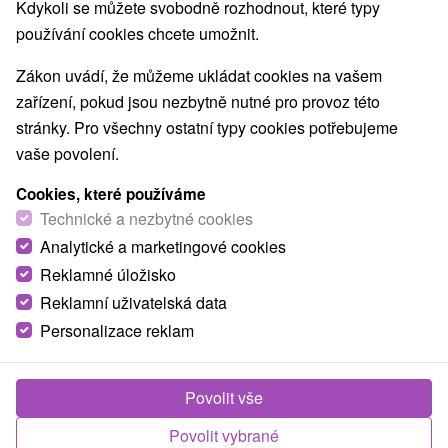
Navigovat do místa
Kdykoli se můžete svobodně rozhodnout, které typy
používání cookies chcete umožnit.
O ZAŘÍZENÍ
VYBAVENÍ
Zákon uvádí, že můžeme ukládat cookies na vašem
zařízení, pokud jsou nezbytně nutné pro provoz této
stránky. Pro všechny ostatní typy cookies potřebujeme
vaše povolení.
Cookies, které používáme
Technické a nezbytné cookies
Analytické a marketingové cookies
Reklamné úložisko
Reklamní uživatelská data
Personalizace reklam
Povolit vše
Povolit vybrané