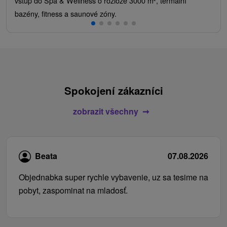
vstup do Spa & Wellness o rozloze 3000 m², termální
bazény, fitness a saunové zóny.
Spokojení zákazníci
zobrazit všechny
Beata
07.08.2026
Objednabka super rychle vybavenie, uz sa tesime na
pobyt, zaspominat na mladosť.