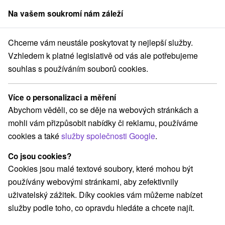
Na vašem soukromí nám záleží
člen skupiny
Sorger
Chceme vám neustále poskytovat ty nejlepší služby.
a Slovensku
Jarní pobyty
Stredné Slovensko
Žilinský kraj
Belá
Vzhledem k platné legislativě od vás ale potřebujeme
souhlas s používáním souborů cookies.
Jarní pobyty Belá
Více o personalizaci a měření
Kategorie
Abychom věděli, co se děje na webových stránkách a
mohli vám přizpůsobit nabídky či reklamu, používáme
Všechny kategorie
Wellness pobyty
(3)
cookies a také
služby společnosti Google
.
Víkendové pobyty
Romantické pobyty
(1)
(1)
Rodinné pobyty
(2)
Co jsou cookies?
Cookies jsou malé textové soubory, které mohou být
používány webovými stránkami, aby zefektivnily
Vyberte lokalitu nebo termín
uživatelský zážitek. Díky cookies vám můžeme nabízet
služby podle toho, co opravdu hledáte a chcete najít.
Nejprodávanější