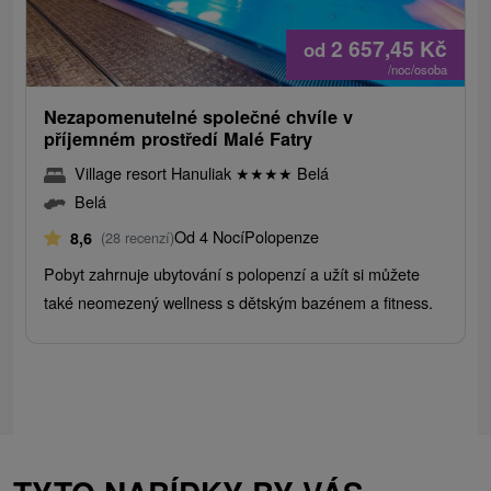
2 657,45
Kč
od
/noc/osoba
Nezapomenutelné společné chvíle v
příjemném prostředí Malé Fatry
Village resort Hanuliak
★
★
★
★
Belá
Belá
Od 4 Nocí
Polopenze
8,6
(28 recenzí)
Pobyt zahrnuje ubytování s polopenzí a užít si můžete
také neomezený wellness s dětským bazénem a fitness.