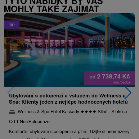
TYTO NABÍDKY BY VÁS
MOHLY TAKÉ ZAJÍMAT
TIP
2 738,74
Kč
od
/noc/osoba
Ubytování s polopenzí a vstupem do Wellness a
Spa: Klienty jeden z nejlépe hodnocených hotelů
Wellness & Spa Hotel Kaskady
★
★
★
★
Sliač - Sielnica
Od 1 Noci
Polopenze
Komfortní ubytování s polopenzí a pitím. Užijte si neomezený