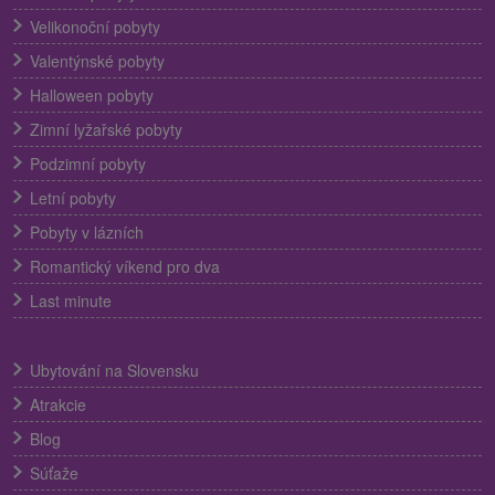
Velikonoční pobyty
Valentýnské pobyty
Halloween pobyty
Zimní lyžařské pobyty
Podzimní pobyty
Letní pobyty
Pobyty v lázních
Romantický víkend pro dva
Last minute
Ubytování na Slovensku
Atrakcie
Blog
Súťaže