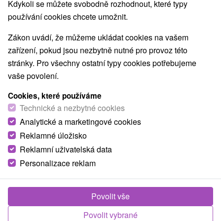
Kdykoli se můžete svobodně rozhodnout, které typy
používání cookies chcete umožnit.
Zákon uvádí, že můžeme ukládat cookies na vašem
TOP - NEJPRODÁVANĚJŠÍ
NEJLEVNĚJŠ
VŠECHNY
zařízení, pokud jsou nezbytně nutné pro provoz této
stránky. Pro všechny ostatní typy cookies potřebujeme
vaše povolení.
Cookies, které používáme
Technické a nezbytné cookies
Analytické a marketingové cookies
Reklamné úložisko
Reklamní uživatelská data
Personalizace reklam
2 688,72
Kč
od
/noc/osoba
Povolit vše
Relax v kouzelném prostředí Malé Fatry: Pobyt
s polopenzí a neomezeným wellness
Povolit vybrané