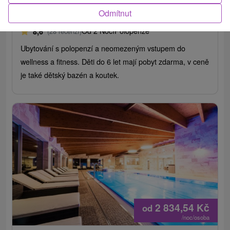
Village resort Hanuliak
★
★
★
★
Belá
Odmítnut
Belá
Od 2 Nocí
Polopenze
8,6
(28 recenzí)
Ubytování s polopenzí a neomezeným vstupem do
wellness a fitness. Děti do 6 let mají pobyt zdarma, v ceně
je také dětský bazén a koutek.
2 834,54
Kč
od
/noc/osoba