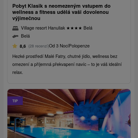
Pobyt Klasik s neomezeným vstupem do
wellness a fitness udělá vaši dovolenou
výjimečnou
Village resort Hanuliak
★
★
★
★
Belá
Belá
Od 3 Nocí
Polopenze
8,6
(28 recenzí)
Hezké prostředí Malé Fatry, chutné jídlo, wellness bez
omezení a příjemná překvapení navíc – to je váš ideální
relax.
TIP