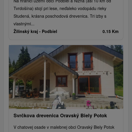
Na hranici území obcí Podbiel a Nižná (asi 10 km od
Tvrdošína) stojí pri lese, neďaleko vodopádu rieky
Studená, krásna poschodová drevenica. Tri izby s
vlastnými...
Žilinský kraj -
Podbiel
0.15 Km
Svrčkova drevenica Oravský Biely Potok
V chatovej osade v malebnej obci Oravský Biely Potok