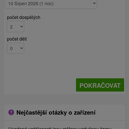
počet dospělých
počet dětí
POKRAČOVAT
Nejčastější otázky o zařízení
Uvedené vzdálenosti jsou měřeny vzdušnou čarou,