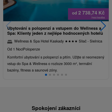
2 738,74
Kč
od
/noc/osoba
Ubytování s polopenzí a vstupem do Wellness a
Spa: Klienty jeden z nejlépe hodnocených hotelů
Wellness & Spa Hotel Kaskady
★
★
★
★
Sliač - Sielnica
Od 1 Noci
Polopenze
Komfortní ubytování s polopenzí a pitím. Užijte si neomezený
vstup do Spa & Wellness o rozloze 3000 m², termální
bazény, fitness a saunové zóny.
Spokojení zákazníci