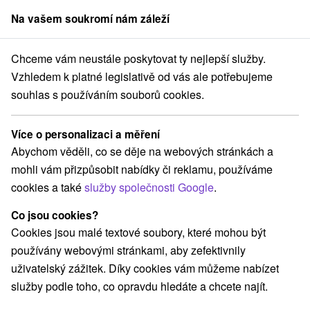
Na vašem soukromí nám záleží
člen skupiny
Sorger
Chceme vám neustále poskytovat ty nejlepší služby.
ely Potok
Kanadský zrub s privátnym wellness Oravský Biely Potok
Vzhledem k platné legislativě od vás ale potřebujeme
souhlas s používáním souborů cookies.
Kanadský zrub s privátnym
wellness Oravský Biely Potok
Více o personalizaci a měření
Oravský Biely Potok
Abychom věděli, co se děje na webových stránkách a
mohli vám přizpůsobit nabídky či reklamu, používáme
cookies a také
služby společnosti Google
.
REZERVACE A VÝBĚR POBYTU
Co jsou cookies?
Kontaktujte přímo ubytovatele.
Cookies jsou malé textové soubory, které mohou být
Navigovat do místa
používány webovými stránkami, aby zefektivnily
uživatelský zážitek. Díky cookies vám můžeme nabízet
O ZAŘÍZENÍ
VYBAVENÍ
služby podle toho, co opravdu hledáte a chcete najít.