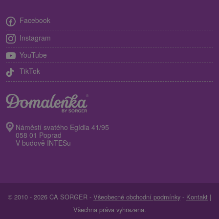
Facebook
Instagram
YouTube
TikTok
Náměstí svatého Egídia 41/95
058 01 Poprad
V budově INTESu
© 2010 - 2026 CA SORGER -
Všeobecné obchodní podmínky
-
Kontakt
|
Všechna práva vyhrazena.