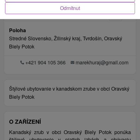
Odmítnut
Poloha
Stredné Slovensko, Žilinský kraj, Tvrdošín, Oravský
Biely Potok
+421 904 105 366
marekhuraj@gmail.com
Štýlové ubytovanie v kanadskom zrube v obci Oravský
Biely Potok
O ZAŘÍZENÍ
Kanadský zrub v obci Oravský Biely Potok ponúka
štýlové ubytovanie v piatich izbách a obývaciu