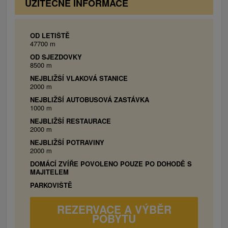
UŽITEČNÉ INFORMACE
Oravice, Ski Park Kubínska hoľa, Zuberec-Roháče).
OD LETIŠTĚ
47700 m
OD SJEZDOVKY
8500 m
NEJBLIŽŠÍ VLAKOVÁ STANICE
2000 m
NEJBLIŽŠÍ AUTOBUSOVÁ ZASTÁVKA
1000 m
NEJBLIŽŠÍ RESTAURACE
2000 m
NEJBLIŽŠÍ POTRAVINY
2000 m
DOMÁCÍ ZVÍŘE POVOLENO POUZE PO DOHODĚ S
MAJITELEM
PARKOVIŠTĚ
REZERVACE A VÝBĚR
POBYTU