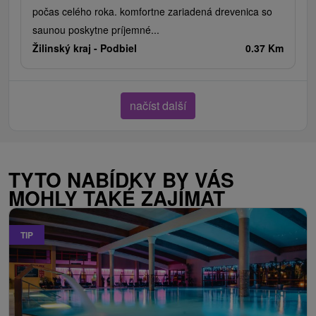
počas celého roka. komfortne zariadená drevenica so
saunou poskytne príjemné...
Žilinský kraj -
Podbiel
0.37 Km
načíst další
TYTO NABÍDKY BY VÁS
MOHLY TAKÉ ZAJÍMAT
TIP