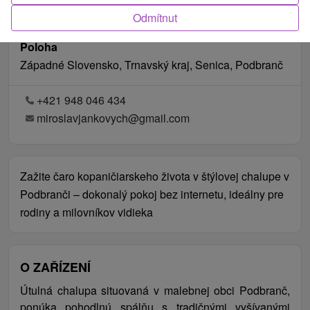
Odmítnut
Poloha
Západné Slovensko, Trnavský kraj, Senica, Podbranč
+421 948 046 434
miroslavjankovych@gmail.com
Zažite čaro kopaničiarskeho života v štýlovej chalupe v
Podbranči – dokonalý pokoj bez internetu, ideálny pre
rodiny a milovníkov vidieka
O ZAŘÍZENÍ
Útulná chalupa situovaná v malebnej obci Podbranč,
ponúka pohodlnú spálňu s tradičnými vyšívanými