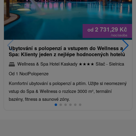
2 731,29
Kč
od
/noc/osoba
Ubytování s polopenzí a vstupem do Wellness a
Spa: Klienty jeden z nejlépe hodnocených hotelů
Wellness & Spa Hotel Kaskady
★
★
★
★
Sliač - Sielnica
Od 1 Noci
Polopenze
Komfortní ubytování s polopenzí a pitím. Užijte si neomezený
vstup do Spa & Wellness o rozloze 3000 m², termální
bazény, fitness a saunové zóny.