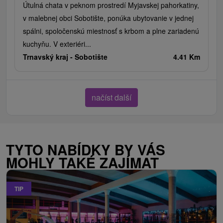
Útulná chata v peknom prostredí Myjavskej pahorkatiny,
v malebnej obci Sobotište, ponúka ubytovanie v jednej
spálni, spoločenskú miestnosť s krbom a plne zariadenú
kuchyňu. V exteriéri...
Trnavský kraj -
Sobotište
4.41 Km
načíst další
TYTO NABÍDKY BY VÁS
MOHLY TAKÉ ZAJÍMAT
TIP