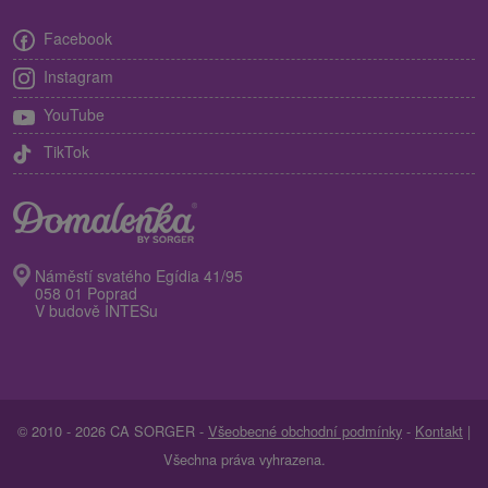
Facebook
Instagram
YouTube
TikTok
Náměstí svatého Egídia 41/95
058 01 Poprad
V budově INTESu
© 2010 - 2026 CA SORGER -
Všeobecné obchodní podmínky
-
Kontakt
|
Všechna práva vyhrazena.