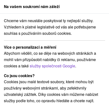
Na vašem soukromí nám záleží
člen skupiny
Sorger
Chceme vám neustále poskytovat ty nejlepší služby.
ensko
Trnavský kraj
Podbranč
Kopaničiarska chalupa Podbranč
Vzhledem k platné legislativě od vás ale potřebujeme
souhlas s používáním souborů cookies.
Kopaničiarska chalupa Podbranč
Podbranč
Více o personalizaci a měření
Abychom věděli, co se děje na webových stránkách a
mohli vám přizpůsobit nabídky či reklamu, používáme
REZERVACE A VÝBĚR POBYTU
cookies a také
služby společnosti Google
.
Kontaktujte přímo ubytovatele.
Co jsou cookies?
Navigovat do místa
Cookies jsou malé textové soubory, které mohou být
používány webovými stránkami, aby zefektivnily
O ZAŘÍZENÍ
VYBAVENÍ
uživatelský zážitek. Díky cookies vám můžeme nabízet
služby podle toho, co opravdu hledáte a chcete najít.