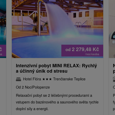
č
2 279,48
Kč
od
ba
/noc/osoba
Intenzivní pobyt MINI RELAX: Rychlý
a účinný únik od stresu
Hotel Flóra
★
★
★
Trenčianske Teplice
Od 2 Nocí
Polopenze
O
Relaxační pobyt se 2 léčebnými procedurami a
P
vstupem do bazénového a saunového světa rychle
f
doplní síly a energii.
p