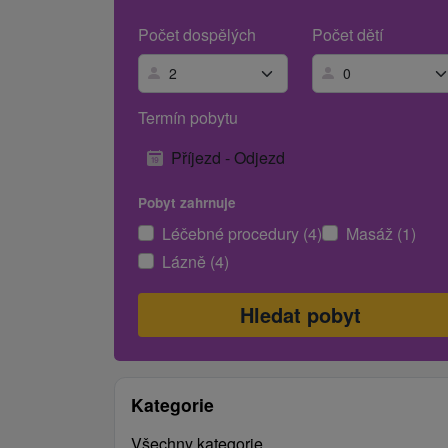
Počet dospělých
Počet dětí
Termín pobytu
Příjezd - Odjezd
Pobyt zahrnuje
Léčebné procedury (4)
Masáž (1)
Lázně (4)
Kategorie
Všechny kategorie