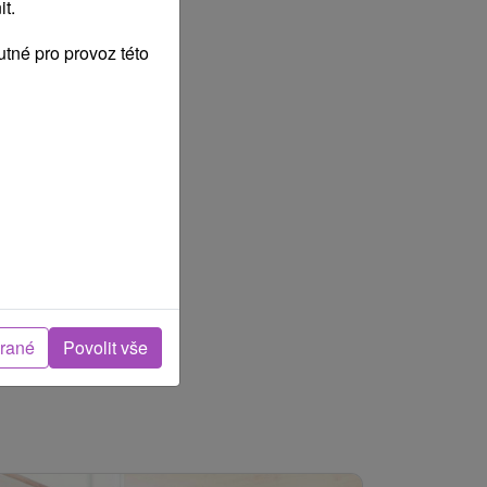
t.
tné pro provoz této
brané
Povolit vše