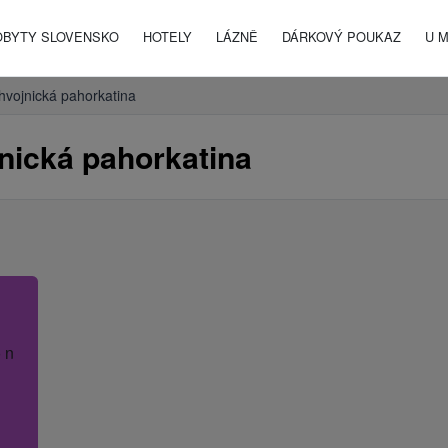
OBYTY SLOVENSKO
HOTELY
LÁZNĚ
DÁRKOVÝ POUKAZ
U 
hvojnická pahorkatina
nická pahorkatina
 název hotelu.