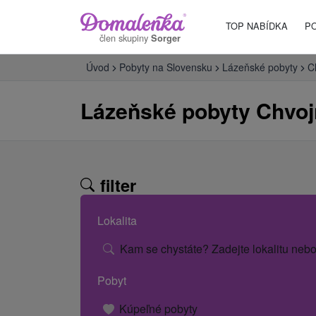
TOP NABÍDKA
P
člen skupiny
Sorger
Úvod
Pobyty na Slovensku
Lázeňské pobyty
C
Lázeňské pobyty Chvoj
filter
Lokalita
Kam se chystáte? Zadejte lokalitu nebo
Pobyt
Kúpeľné pobyty