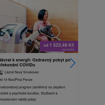
1 522,48
Kč
od
/noc/osoba
Návrat k energii: Ozdravný pobyt po
Nejprodá
překonání COVIDu
pobyt s
balíkem 
Lázně Nový Smokovec
Grand 
d 10 Nocí
Plná Penze
Od 2 Nocí
Al
ostcovidový program zaměřený na zlepšení
Užijte si pe
yzické a psychické kondice. Službami a
kde se skvěl
rocedurami nabitý pobyt.
služby pro c