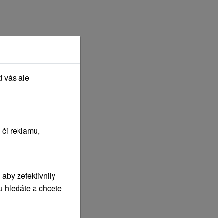
d vás ale
 či reklamu,
aby zefektivnily
u hledáte a chcete