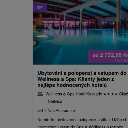
TIP
2 732,98
K
od
/noc/oso
Ubytování s polopenzí a vstupem do
Wellness a Spa: Klienty jeden z
nejlépe hodnocených hotelů
Wellness & Spa Hotel Kaskady
★
★
★
★
Sliač
- Sielnica
Od 1 Noci
Polopenze
Komfortní ubytování s polopenzí a pitím. Užijte si
neomezený vstup do Spa & Wellness o rozloze