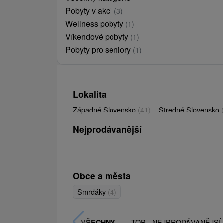
Pobyty v akci
(3)
Wellness pobyty
(1)
Víkendové pobyty
(1)
Pobyty pro seniory
(1)
Lokalita
Západné Slovensko
(41)
Stredné Slovensko
Nejprodávanější
Obce a města
Smrdáky
(4)
TOP - NEJPRODÁVANĚJŠÍ
VŠECHNY