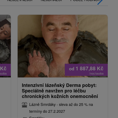
Kč
1 887,88
Kč
od
osoba
/noc/osoba
Intenzivní lázeňský Derma pobyt:
Speciálně navržen pro léčbu
chronických kožních onemocnění
Lázně Smrdáky - sleva až do 25 % na
termíny do 27.2.2027
Smrdáky