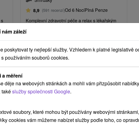
Od 6 Nocí
Plná Penze
8,9
(591 recenzí)
 s
Komplexní zdravotní péče a relax s lékařským
ími
vyšetřením, 4 procedurami na každou noc a
 nám záleží
volným vstupem do posilovny.
poskytovat ty nejlepší služby. Vzhledem k platné legislativě o
 s používáním souborů cookies.
i a měření
e děje na webových stránkách a mohli vám přizpůsobit nabídky
 také
služby společnosti Google
.
xtové soubory, které mohou být používány webovými stránkami, 
Kč
1 613,83
Kč
od
 Díky cookies vám můžeme nabízet služby podle toho, co opravd
osoba
/noc/osoba
Lázeňský pobyt Light: Regenerační