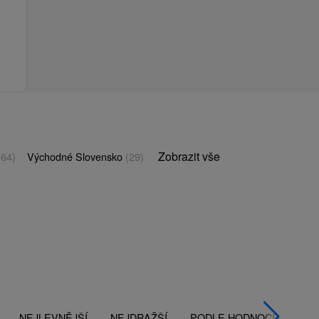
Zobrazit vše
(64)
Východné Slovensko
(29)
NEJLEVNĚJŠÍ
NEJDRAŽŠÍ
PODLE HODNOCENÍ