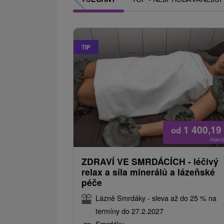
TIP
1 400,19
od
/noc/
ZDRAVÍ VE SMRDÁCÍCH - léčivý
relax a síla minerálů a lázeňské
péče
Lázně Smrdáky - sleva až do 25 % na
termíny do 27.2.2027
Smrdáky