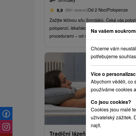
Od 2 Nocí
Polopenze
8,9
(591 recenzí)
Zažijte léčivou sílu Smrdáků. Čeká vás pobyt
polopenzí, lékařskou konzultací a každodenn
Na vašem soukromí
procedurami – od minerálních lázní...
Chceme vám neustále 
potřebujeme souhlas
Více o personalizac
Abychom věděli, co s
používáme cookies a
Co jsou cookies?
Cookies jsou malé te
1 766,08
od
uživatelský zážitek.
/noc/
najít.
Tradiční lázeňský Derma pobyt: