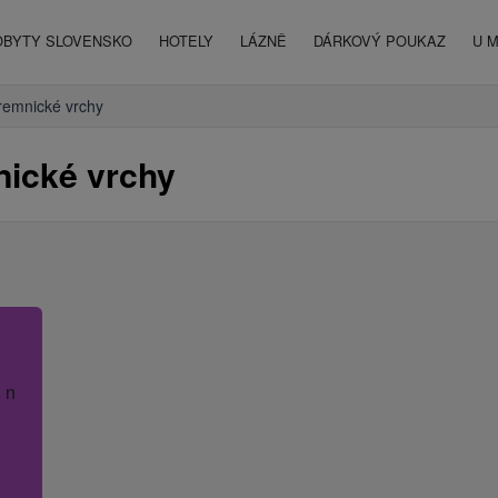
OBYTY SLOVENSKO
HOTELY
LÁZNĚ
DÁRKOVÝ POUKAZ
U 
remnické vrchy
ické vrchy
 název hotelu.