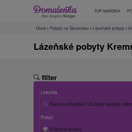
TOP NABÍDKA
P
člen skupiny
Sorger
Úvod
Pobyty na Slovensku
Lázeňské pobyty
K
Lázeňské pobyty Kremn
filter
Lokalita
Kam se chystáte? Zadejte lokalitu nebo
Pobyt
Kúpeľné pobyty