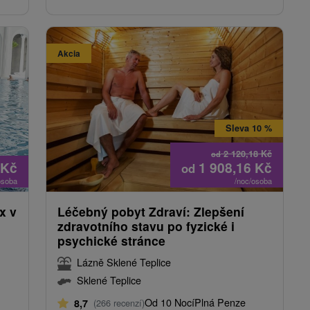
Akcia
Sleva 10 %
2 120,18
Kč
od
Kč
1 908,16
Kč
od
osoba
/noc/osoba
x v
Léčebný pobyt Zdraví: Zlepšení
zdravotního stavu po fyzické i
psychické stránce
Lázně Sklené Teplice
Sklené Teplice
Od 10 Nocí
Plná Penze
8,7
(266 recenzí)