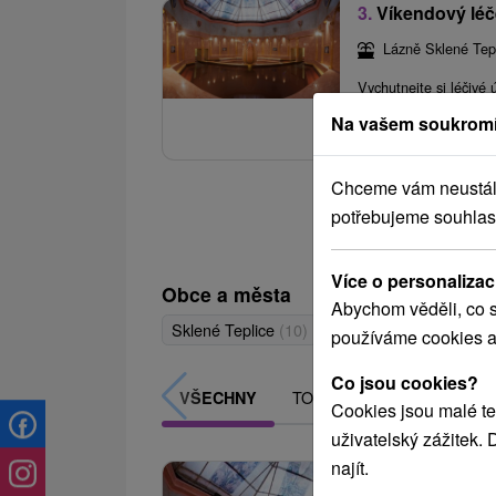
3.
Víkendový léč
Lázně Sklené Tep
Vychutnejte si léčivé 
Terezie, dopřejte si m
Na vašem soukromí
Chceme vám neustále 
potřebujeme souhlas
Více o personalizac
Obce a města
Abychom věděli, co s
Sklené Teplice
(10)
Brusno
(10)
Sliač
(3)
používáme cookies a
Co jsou cookies?
TOP - NEJPRODÁVANĚJŠÍ
VŠECHNY
Cookies jsou malé te
uživatelský zážitek.
najít.