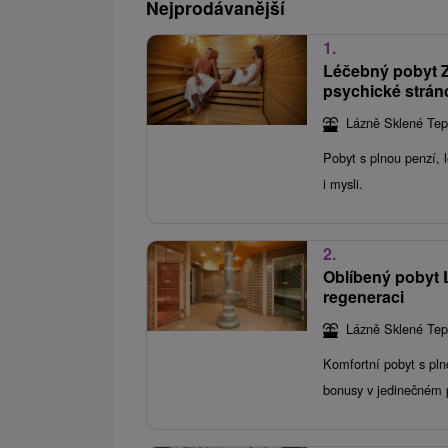
Nejprodávanější
1.
Léčebný pobyt Zd
psychické strán
Lázně Sklené Tep
Pobyt s plnou penzí, 
i mysli.
2.
Oblíbený pobyt 
regeneraci
Lázně Sklené Tep
Komfortní pobyt s pln
bonusy v jedinečném p