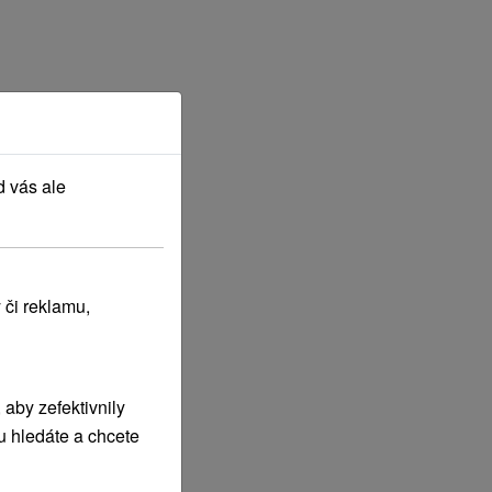
d vás ale
 či reklamu,
aby zefektivnily
u hledáte a chcete