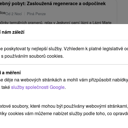
ebný pobyt: Zasloužená regenerace a odpočinek
lice
Od 2 Nocí
Plná Penze
účinky termálních pramenů, relax v Jeskynní parní lázni a Lázni Marie
asáž či rašelinovou koupel.
 nám záleží
2 718,82
Kč
od
/noc/osoba
poskytovat ty nejlepší služby. Vzhledem k platné legislativě o
 s používáním souborů cookies.
Zobrazit více
i a měření
e děje na webových stránkách a mohli vám přizpůsobit nabídky
 také
služby společnosti Google
.
NEJLEVNĚJŠÍ
NEJDRAŽŠÍ
PODLE HODNOCENÍ
xtové soubory, které mohou být používány webovými stránkami, 
 Díky cookies vám můžeme nabízet služby podle toho, co opravd