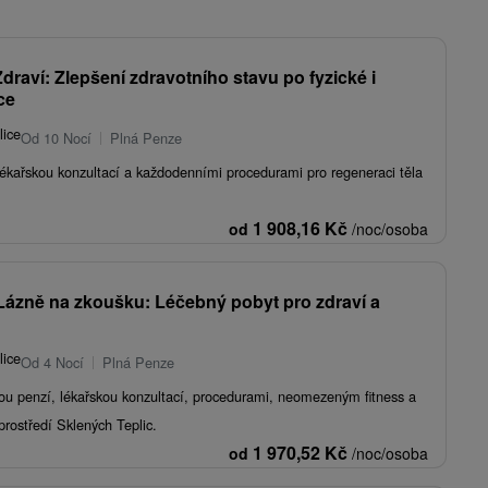
raví: Zlepšení zdravotního stavu po fyzické i
ce
lice
Od 10 Nocí
Plná Penze
lékařskou konzultací a každodenními procedurami pro regeneraci těla
1 908,16
Kč
od
/noc/osoba
Lázně na zkoušku: Léčebný pobyt pro zdraví a
lice
Od 4 Nocí
Plná Penze
ou penzí, lékařskou konzultací, procedurami, neomezeným fitness a
rostředí Sklených Teplic.
1 970,52
Kč
od
/noc/osoba