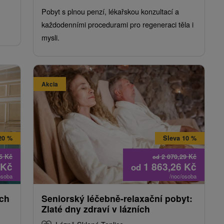
Pobyt s plnou penzí, lékařskou konzultací a
každodenními procedurami pro regeneraci těla i
mysli.
Akcia
20 %
Sleva 10 %
95
Kč
2 070,29
Kč
od
Kč
1 863,26
Kč
od
osoba
/noc/osoba
ích
Seniorský léčebně-relaxační pobyt:
Zlaté dny zdraví v lázních