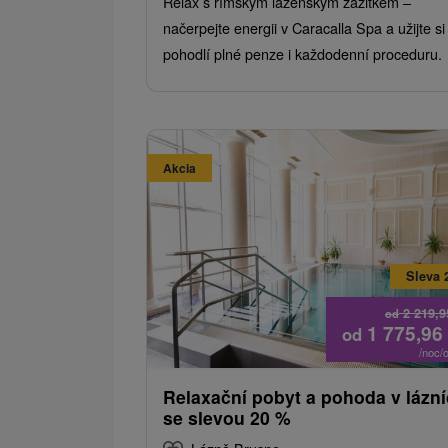
Relax s římským lázeňským zážitkem –
načerpejte energii v Caracalla Spa a užijte si
pohodlí plné penze i každodenní proceduru.
Akcia
Sleva 
2 219,
od
1 775,96
od
/noc/
Relaxační pobyt a pohoda v lázn
se slevou 20 %