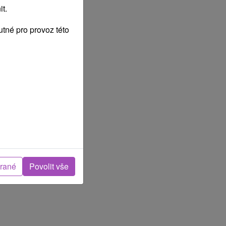
t.
tné pro provoz této
brané
Povolit vše