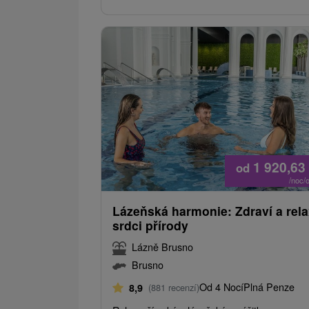
1 920,63
od
/noc/
Lázeňská harmonie: Zdraví a rela
srdci přírody
Lázně Brusno
Brusno
Od 4 Nocí
Plná Penze
8,9
(881 recenzí)