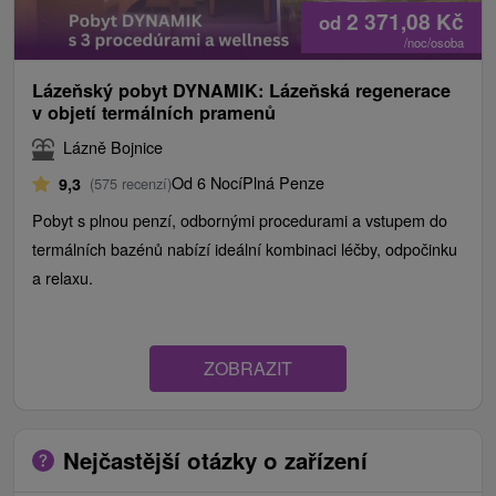
2 371,08
Kč
od
/noc/osoba
Lázeňský pobyt DYNAMIK: Lázeňská regenerace
v objetí termálních pramenů
Lázně Bojnice
Od 6 Nocí
Plná Penze
9,3
(575 recenzí)
Pobyt s plnou penzí, odbornými procedurami a vstupem do
termálních bazénů nabízí ideální kombinaci léčby, odpočinku
a relaxu.
ZOBRAZIT
Nejčastější otázky o zařízení