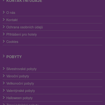
KONTAKTNÍ ÚDAJE
O nás
Kontakt
Ochrana osobních údajů
Přihlášení pro hotely
Cookies
POBYTY
Silvestrovské pobyty
Vánoční pobyty
Velikonoční pobyty
Valentýnské pobyty
Halloween pobyty
Zimní lyžařské pobyty