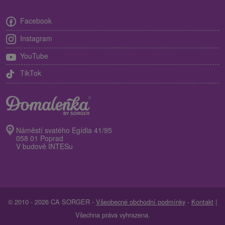
Facebook
Instagram
YouTube
TikTok
Náměstí svatého Egídia 41/95
058 01 Poprad
V budově INTESu
© 2010 - 2026 CA SORGER -
Všeobecné obchodní podmínky
-
Kontakt
|
Všechna práva vyhrazena.