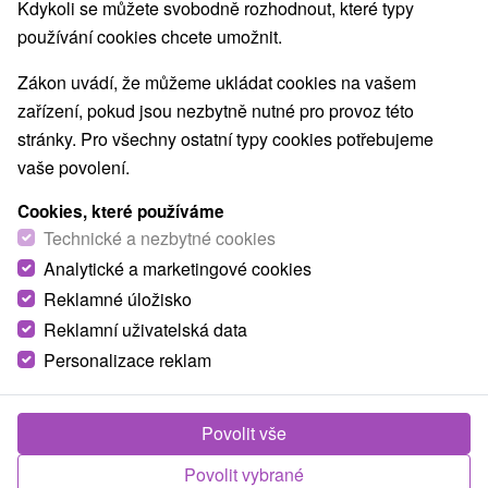
Poloha
Kdykoli se můžete svobodně rozhodnout, které typy
Západné Slovensko, Trenčiansky kraj, Prievidza,
používání cookies chcete umožnit.
Bojnice
Zákon uvádí, že můžeme ukládat cookies na vašem
zařízení, pokud jsou nezbytně nutné pro provoz této
Zavolejte nám - +421 2 21 02 57 57
stránky. Pro všechny ostatní typy cookies potřebujeme
vaše povolení.
Cookies, které používáme
Technické a nezbytné cookies
Analytické a marketingové cookies
Reklamné úložisko
Reklamní uživatelská data
Personalizace reklam
2 071,58
Kč
od
/noc/osoba
Povolit vše
Lázeňský pobyt KLASIK: Regenerační pobyt s
Povolit vybrané
péčí lékaře