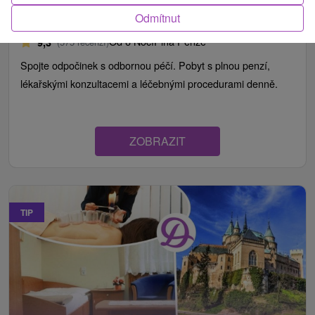
Odmítnut
Lázně Bojnice
Od 6 Nocí
Plná Penze
9,3
(575 recenzí)
Spojte odpočinek s odbornou péčí. Pobyt s plnou penzí,
lékařskými konzultacemi a léčebnými procedurami denně.
ZOBRAZIT
TIP