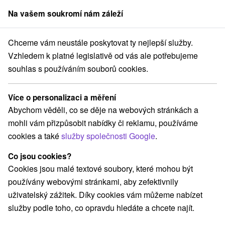
Na vašem soukromí nám záleží
člen skupiny
Sorger
Chceme vám neustále poskytovat ty nejlepší služby.
ku
Západné Slovensko
Trenčiansky kraj
Bojnice
Lázně Bojnice
Vzhledem k platné legislativě od vás ale potřebujeme
souhlas s používáním souborů cookies.
Pobyty - Léčebný dům Gabriela
Lázně Bojnice
Bojnice
Více o personalizaci a měření
Abychom věděli, co se děje na webových stránkách a
mohli vám přizpůsobit nabídky či reklamu, používáme
Navigovat do místa
cookies a také
služby společnosti Google
.
O ZAŘÍZENÍ
O LÁZNÍCH
POBYTY
UBYTOVÁNÍ
Co jsou cookies?
Cookies jsou malé textové soubory, které mohou být
RECENZE
používány webovými stránkami, aby zefektivnily
uživatelský zážitek. Díky cookies vám můžeme nabízet
služby podle toho, co opravdu hledáte a chcete najít.