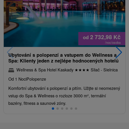
2 732,98
Kč
od
/noc/osoba
Ubytování s polopenzí a vstupem do Wellness a
Spa: Klienty jeden z nejlépe hodnocených hotelů
Wellness & Spa Hotel Kaskady
★
★
★
★
Sliač - Sielnica
Od 1 Noci
Polopenze
Komfortní ubytování s polopenzí a pitím. Užijte si neomezený
vstup do Spa & Wellness o rozloze 3000 m², termální
bazény, fitness a saunové zóny.