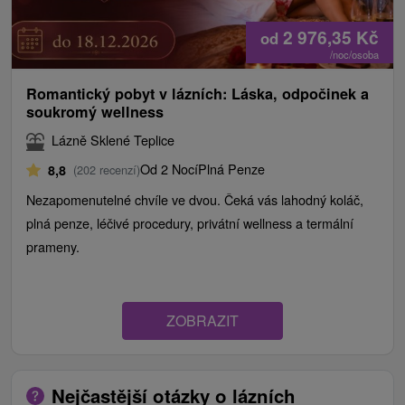
2 976,35
Kč
od
/noc/osoba
Romantický pobyt v lázních: Láska, odpočinek a
soukromý wellness
Lázně Sklené Teplice
Od 2 Nocí
Plná Penze
8,8
(202 recenzí)
Nezapomenutelné chvíle ve dvou. Čeká vás lahodný koláč,
plná penze, léčivé procedury, privátní wellness a termální
prameny.
ZOBRAZIT
Nejčastější otázky o lázních