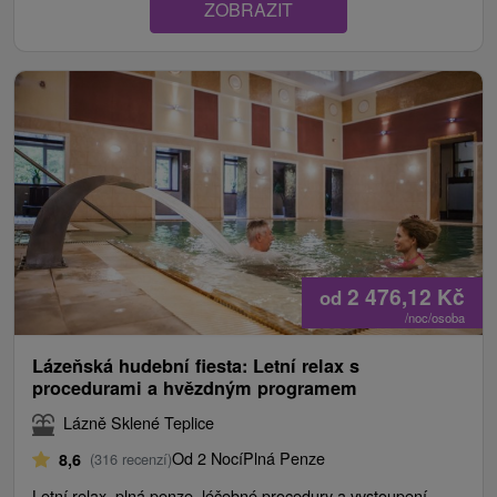
ZOBRAZIT
2 476,12
Kč
od
/noc/osoba
Lázeňská hudební fiesta: Letní relax s
procedurami a hvězdným programem
Lázně Sklené Teplice
Od 2 Nocí
Plná Penze
8,6
(316 recenzí)
Letní relax, plná penze, léčebné procedury a vystoupení