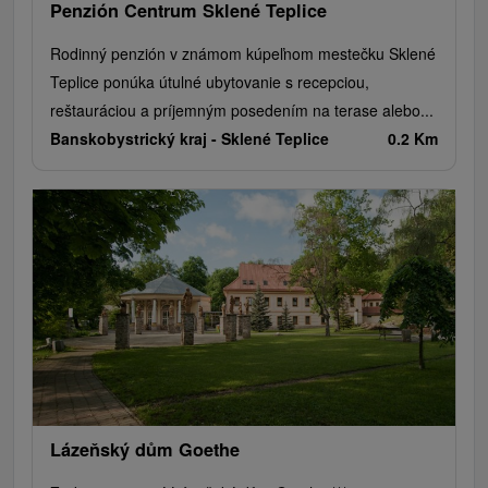
Penzión Centrum Sklené Teplice
Rodinný penzión v známom kúpeľnom mestečku Sklené
Teplice ponúka útulné ubytovanie s recepciou,
reštauráciou a príjemným posedením na terase alebo...
Banskobystrický kraj -
Sklené Teplice
0.2 Km
Lázeňský dům Goethe