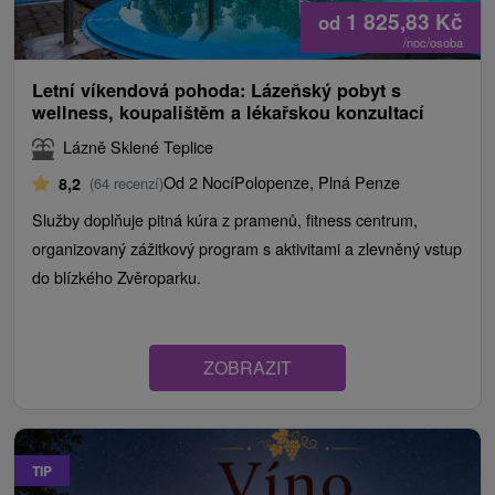
1 825,83
Kč
od
/noc/osoba
Letní víkendová pohoda: Lázeňský pobyt s
wellness, koupalištěm a lékařskou konzultací
Lázně Sklené Teplice
Od 2 Nocí
Polopenze, Plná Penze
8,2
(64 recenzí)
Služby doplňuje pitná kúra z pramenů, fitness centrum,
organizovaný zážitkový program s aktivitami a zlevněný vstup
do blízkého Zvěroparku.
ZOBRAZIT
TIP