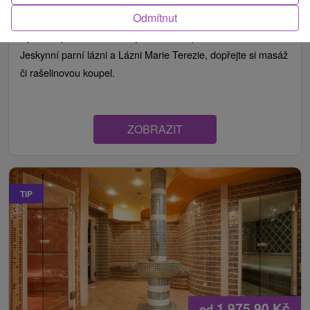
Od 2 Nocí
Plná Penze
8,8
(202 recenzí)
Odmítnut
Vychutnejte si léčivé účinky termálních pramenů, relax v
Jeskynní parní lázni a Lázni Marie Terezie, dopřejte si masáž
či rašelinovou koupel.
ZOBRAZIT
TIP
1 975,90
Kč
od