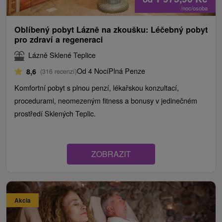
/noc/osoba
Oblíbený pobyt Lázně na zkoušku: Léčebný pobyt
pro zdraví a regeneraci
Lázně Sklené Teplice
Od 4 Nocí
Plná Penze
8,6
(316 recenzí)
Komfortní pobyt s plnou penzí, lékařskou konzultací,
procedurami, neomezeným fitness a bonusy v jedinečném
prostředí Sklených Teplic.
ZOBRAZIT
Akcia