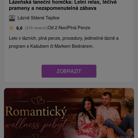
Lázeňská taneční horečka: Letní relax, léčivé
prameny a nezapomenutelná zábava
Lázně Sklené Teplice
Od 2 Nocí
Plná Penze
8,6
(316 recenzí)
Leto v lázních, plná penze, procedury, jedinečné lázně a
program s Kašubem či Markem Bednárem.
ZOBRAZIT