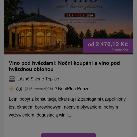
2 476,12
Kč
od
/noc/osoba
Víno pod hvězdami: Noční koupání a víno pod
hvězdnou oblohou
Lázně Sklené Teplice
Od 2 Nocí
Plná Penze
8,6
(316 recenzí)
Letni pobyt z konsultacją lekarską i 2 zabiegami uzupełniony
jest okładem borowinowym, nocnym pływaniem, pełnym
wyżywieniem, degustacją win i...