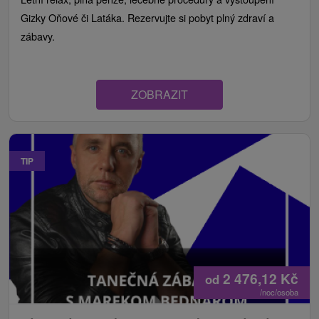
Gizky Oňové či Latáka. Rezervujte si pobyt plný zdraví a
zábavy.
ZOBRAZIT
TIP
2 476,12
Kč
od
/noc/osoba