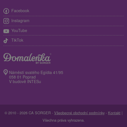
Facebook
Instagram
YouTube
TikTok
Náměstí svatého Egídia 41/95
058 01 Poprad
V budově INTESu
© 2010 - 2026 CA SORGER -
Všeobecné obchodní podmínky
-
Kontakt
|
Všechna práva vyhrazena.