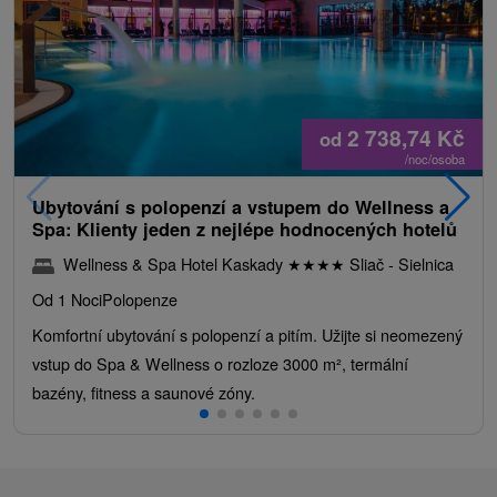
2 738,74
Kč
od
/noc/osoba
Ubytování s polopenzí a vstupem do Wellness a
Spa: Klienty jeden z nejlépe hodnocených hotelů
Wellness & Spa Hotel Kaskady
★
★
★
★
Sliač - Sielnica
Od 1 Noci
Polopenze
Komfortní ubytování s polopenzí a pitím. Užijte si neomezený
vstup do Spa & Wellness o rozloze 3000 m², termální
bazény, fitness a saunové zóny.