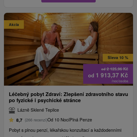
Akcia
Sleva 10 %
2 125,96
Kč
od
1 913,37
Kč
od
/noc/osoba
Léčebný pobyt Zdraví: Zlepšení zdravotního stavu
po fyzické i psychické stránce
Lázně Sklené Teplice
Od 10 Nocí
Plná Penze
8,7
(266 recenzí)
Pobyt s plnou penzí, lékařskou konzultací a každodenními