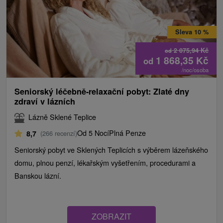
Sleva 10 %
2 075,94
Kč
od
1 868,35
Kč
od
/noc/osoba
Seniorský léčebně-relaxační pobyt: Zlaté dny
zdraví v lázních
Lázně Sklené Teplice
Od 5 Nocí
Plná Penze
8,7
(266 recenzí)
Seniorský pobyt ve Sklených Teplicích s výběrem lázeňského
domu, plnou penzí, lékařským vyšetřením, procedurami a
Banskou lázní.
ZOBRAZIT