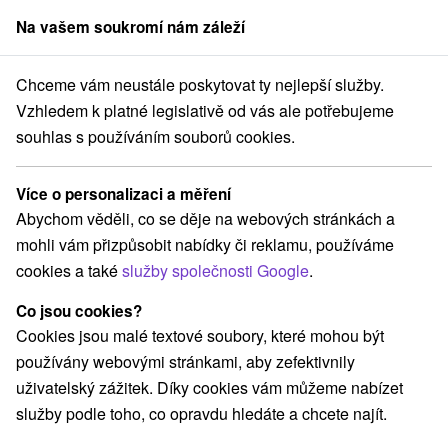
Na vašem soukromí nám záleží
člen skupiny
Sorger
Chceme vám neustále poskytovat ty nejlepší služby.
ensko
Banskobystrický kraj
Sklené Teplice
Lázně Sklené Teplice
Vzhledem k platné legislativě od vás ale potřebujeme
souhlas s používáním souborů cookies.
Pobyty - Lázně Sklené Teplice
Sklené Teplice
Více o personalizaci a měření
Abychom věděli, co se děje na webových stránkách a
mohli vám přizpůsobit nabídky či reklamu, používáme
Navigovat do místa
cookies a také
služby společnosti Google
.
O LÁZNÍCH
POBYTY
UBYTOVÁNÍ
RECENZE
Co jsou cookies?
Cookies jsou malé textové soubory, které mohou být
používány webovými stránkami, aby zefektivnily
uživatelský zážitek. Díky cookies vám můžeme nabízet
Poloha
služby podle toho, co opravdu hledáte a chcete najít.
Stredné Slovensko, Banskobystrický kraj, Žiar nad