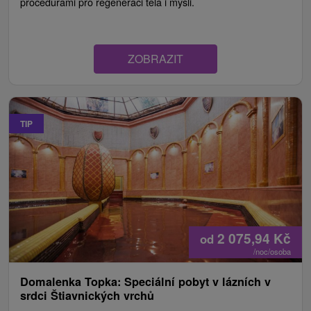
procedurami pro regeneraci těla i mysli.
ZOBRAZIT
TIP
2 075,94
Kč
od
/noc/osoba
Domalenka Topka: Speciální pobyt v lázních v
srdci Štiavnických vrchů