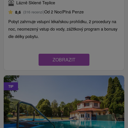
Lázně Sklené Teplice
Od 2 Nocí
Plná Penze
8,6
(316 recenzí)
Pobyt zahrnuje vstupní lékařskou prohlídku, 2 procedury na
noc, neomezený vstup do vody, zážitkový program a bonusy
dle délky pobytu.
ZOBRAZIT
TIP