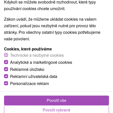
Kdykoli se můžete svobodně rozhodnout, které typy
Hronom, Sklené Teplice
používání cookies chcete umožnit.
Zavolejte nám - +421 2 21 02 57 57
Zákon uvádí, že můžeme ukládat cookies na vašem
zařízení, pokud jsou nezbytně nutné pro provoz této
stránky. Pro všechny ostatní typy cookies potřebujeme
vaše povolení.
Cookies, které používáme
Technické a nezbytné cookies
Analytické a marketingové cookies
Reklamné úložisko
Reklamní uživatelská data
2 726,24
Kč
od
Personalizace reklam
/noc/osoba
Víkendový léčebný pobyt: Zasloužená regenerace
Povolit vše
a odpočinek
Lázně Sklené Teplice
Povolit vybrané