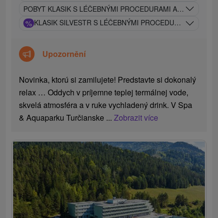
POBYT KLASIK S LÉČEBNÝMI PROCEDURAMI A VSTUPEM S
%
KLASIK SILVESTR S LÉČEBNÝMI PROCEDURAMI A VST
Upozornění
Novinka, ktorú si zamilujete! Predstavte si dokonalý
relax … Oddych v príjemne teplej termálnej vode,
skvelá atmosféra a v ruke vychladený drink. V Spa
& Aquaparku Turčianske ...
Zobrazit více