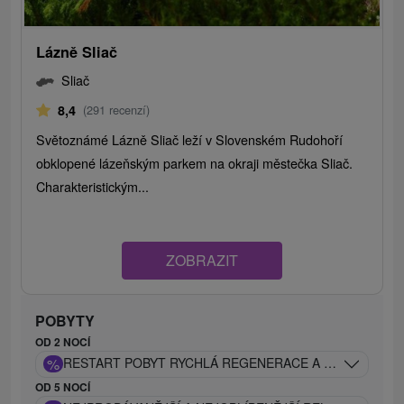
Lázně Sliač
Sliač
8,4
(291 recenzí)
Světoznámé Lázně Sliač leží v Slovenském Rudohoří
obklopené lázeňským parkem na okraji městečka Sliač.
Charakteristickým...
ZOBRAZIT
POBYTY
OD 2 NOCÍ
%
RESTART POBYT RYCHLÁ REGENERACE A PREVENCE JI
OD 5 NOCÍ