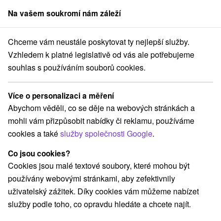
Na vašem soukromí nám záleží
člen skupiny
Sorger
Chceme vám neustále poskytovat ty nejlepší služby.
ermální lázně na Slovensku, termály Slovensko
Stredné Slovensko
Vzhledem k platné legislativě od vás ale potřebujeme
souhlas s používáním souborů cookies.
Termální lázně, termály Slovensko
Stredné Slovensko
Více o personalizaci a měření
Abychom věděli, co se děje na webových stránkách a
mohli vám přizpůsobit nabídky či reklamu, používáme
Vyberte lokalitu nebo termín
cookies a také
služby společnosti Google
.
Co jsou cookies?
Nejprodávanější
Cookies jsou malé textové soubory, které mohou být
používány webovými stránkami, aby zefektivnily
uživatelský zážitek. Díky cookies vám můžeme nabízet
1.
služby podle toho, co opravdu hledáte a chcete najít.