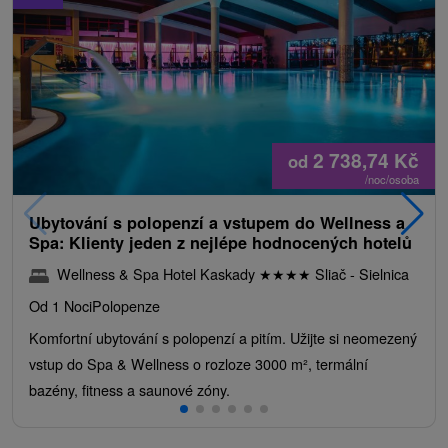
2 738,74
Kč
od
/noc/osoba
Ubytování s polopenzí a vstupem do Wellness a
Spa: Klienty jeden z nejlépe hodnocených hotelů
Wellness & Spa Hotel Kaskady
★
★
★
★
Sliač - Sielnica
Od 1 Noci
Polopenze
Komfortní ubytování s polopenzí a pitím. Užijte si neomezený
vstup do Spa & Wellness o rozloze 3000 m², termální
bazény, fitness a saunové zóny.