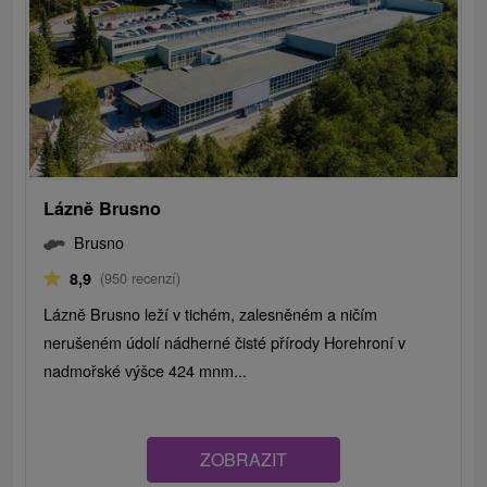
Lázně Brusno
Brusno
8,9
(950 recenzí)
Lázně Brusno leží v tichém, zalesněném a ničím
nerušeném údolí nádherné čisté přírody Horehroní v
nadmořské výšce 424 mnm...
ZOBRAZIT