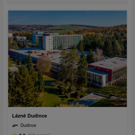
Lázně Dudince
Dudince
9,3
(310 recenzí)