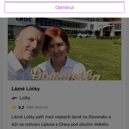
Odmítnut
Lázně Lúčky
Lúčky
9,2
(580 recenzí)
Lázně Lúčky patří mezi nejstarší lázně na Slovensku a
leží na rozhraní Liptova a Oravy pod úbočím Velkého