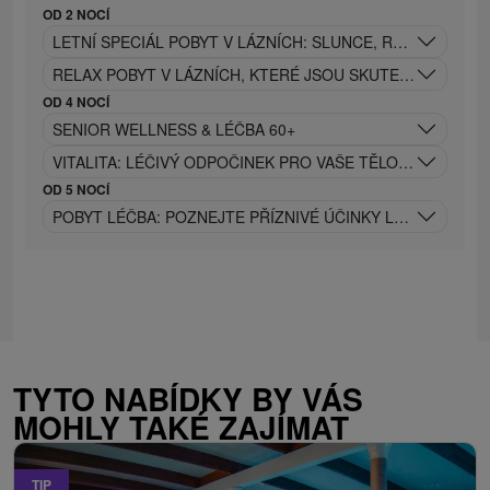
OD 2 NOCÍ
LETNÍ SPECIÁL POBYT V LÁZNÍCH: SLUNCE, RELAX A NE
RELAX POBYT V LÁZNÍCH, KTERÉ JSOU SKUTEČNÝM UNIK
OD 4 NOCÍ
SENIOR WELLNESS & LÉČBA 60+
VITALITA: LÉČIVÝ ODPOČINEK PRO VAŠE TĚLO I MYSL
OD 5 NOCÍ
POBYT LÉČBA: POZNEJTE PŘÍZNIVÉ ÚČINKY LÉČIVÉ JÓDO
TYTO NABÍDKY BY VÁS
MOHLY TAKÉ ZAJÍMAT
TIP