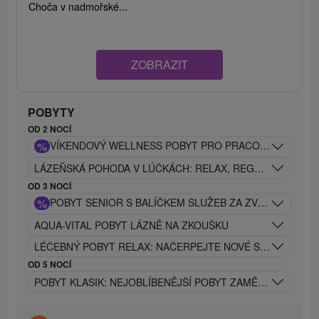
Choča v nadmořské...
ZOBRAZIT
POBYTY
OD 2 NOCÍ
%
VÍKENDOVÝ WELLNESS POBYT PRO PRACOVNĚ ZANEP
LÁZEŇSKÁ POHODA V LÚČKÁCH: RELAX, REGENERACE, W
OD 3 NOCÍ
%
POBYT SENIOR S BALÍČKEM SLUŽEB ZA ZVÝHODNĚNOU
AQUA-VITAL POBYT LÁZNĚ NA ZKOUŠKU
LÉČEBNÝ POBYT RELAX: NAČERPEJTE NOVÉ SÍLY V LÉČIV
OD 5 NOCÍ
POBYT KLASIK: NEJOBLÍBENĚJŠÍ POBYT ZAMĚŘENÝ NA L