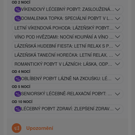
OD 2 NOCÍ
%
VÍKENDOVÝ LÉČEBNÝ POBYT: ZASLOUŽENÁ REGENERA
%
DOMALENKA TOPKA: SPECIÁLNÍ POBYT V LÁZNÍCH V S
LETNÍ VÍKENDOVÁ POHODA: LÁZEŇSKÝ POBYT S WELLNES
VÍNO POD HVĚZDAMI: NOČNÍ KOUPÁNÍ A VÍNO POD HVĚ
LÁZEŇSKÁ HUDEBNÍ FIESTA: LETNÍ RELAX S PROCEDUR
LÁZEŇSKÁ TANEČNÍ HOREČKA: LETNÍ RELAX, LÉČIVÉ P
ROMANTICKÝ POBYT V LÁZNÍCH: LÁSKA, ODPOČINEK A 
OD 4 NOCÍ
%
OBLÍBENÝ POBYT LÁZNĚ NA ZKOUŠKU: LÉČEBNÝ POBY
OD 5 NOCÍ
%
SENIORSKÝ LÉČEBNĚ-RELAXAČNÍ POBYT: ZLATÉ DNY Z
OD 10 NOCÍ
%
LÉČEBNÝ POBYT ZDRAVÍ: ZLEPŠENÍ ZDRAVOTNÍHO STA
Upozornění