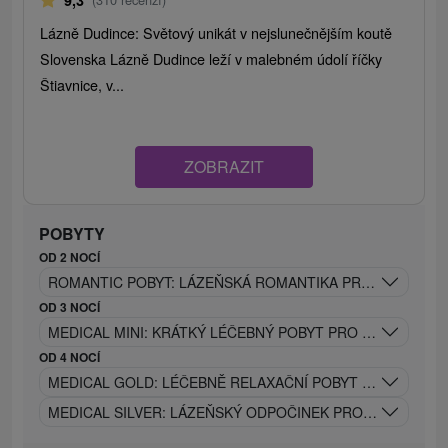
Lázně Dudince: Světový unikát v nejslunečnějším koutě
Slovenska Lázně Dudince leží v malebném údolí říčky
Štiavnice, v...
ZOBRAZIT
POBYTY
OD 2 NOCÍ
ROMANTIC POBYT: LÁZEŇSKÁ ROMANTIKA PRO DVA
OD 3 NOCÍ
MEDICAL MINI: KRÁTKÝ LÉČEBNÝ POBYT PRO VELKOU RE
OD 4 NOCÍ
MEDICAL GOLD: LÉČEBNĚ RELAXAČNÍ POBYT PRO TĚLO I 
MEDICAL SILVER: LÁZEŇSKÝ ODPOČINEK PRO ZDRAVĚJŠÍ 