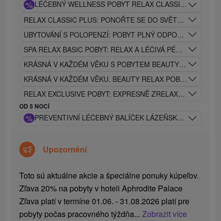
%
LÉČEBNÝ WELLNESS POBYT RELAX CLASSIC: OBLÍBEN
RELAX CLASSIC PLUS: PONOŘTE SE DO SVĚTA RELAXU A 
UBYTOVÁNÍ S POLOPENZÍ: POBYT PLNÝ ODPOČINKU, REL
SPA RELAX BASIC POBYT: RELAX A LÉČIVÁ PÉČE V JEDNO
KRÁSNÁ V KAŽDÉM VĚKU S POBYTEM BEAUTY CLASSIC BE
KRÁSNÁ V KAŽDÉM VĚKU. BEAUTY RELAX POBYT
RELAX EXCLUSIVE POBYT: EXPRESNĚ ZRELAXUJE VAŠE TĚ
OD 5 NOCÍ
%
PREVENTIVNÍ LÉČEBNÝ BALÍČEK LÁZEŇSKÁ PÉČE
Upozornění
Toto sú aktuálne akcie a špeciálne ponuky kúpeľov.
Zľava 20% na pobyty v hoteli Aphrodite Palace
Zľava platí v termíne 01.06. - 31.08.2026 platí pre
pobyty počas pracovného týždňa...
Zobrazit více