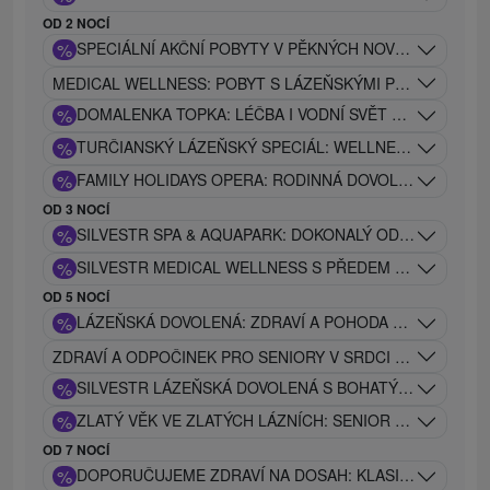
OD 2 NOCÍ
%
SPECIÁLNÍ AKČNÍ POBYTY V PĚKNÝCH NOVĚ POSTAVE
MEDICAL WELLNESS: POBYT S LÁZEŇSKÝMI PROCEDURAMI
%
DOMALENKA TOPKA: LÉČBA I VODNÍ SVĚT V JEDNÉ CE
%
TURČIANSKÝ LÁZEŇSKÝ SPECIÁL: WELLNESS, PIVO A
%
FAMILY HOLIDAYS OPERA: RODINNÁ DOVOLENÁ S CE
OD 3 NOCÍ
%
SILVESTR SPA & AQUAPARK: DOKONALÝ ODPOČINEK, R
%
SILVESTR MEDICAL WELLNESS S PŘEDEM NASTAVENÝ
OD 5 NOCÍ
%
LÁZEŇSKÁ DOVOLENÁ: ZDRAVÍ A POHODA PRO CELOU R
ZDRAVÍ A ODPOČINEK PRO SENIORY V SRDCI TURCA S 
%
SILVESTR LÁZEŇSKÁ DOVOLENÁ S BOHATÝM SPOLE
%
ZLATÝ VĚK VE ZLATÝCH LÁZNÍCH: SENIOR SILVESTR V
OD 7 NOCÍ
%
DOPORUČUJEME ZDRAVÍ NA DOSAH: KLASIK GOLD PRO