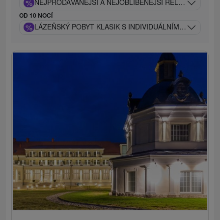
%
NEJPRODÁVANĚJŠÍ A NEJOBLÍBENĚJŠÍ RELAX POBYT: D
OD 10 NOCÍ
%
LÁZEŇSKÝ POBYT KLASIK S INDIVIDUÁLNÍM A ODBORN