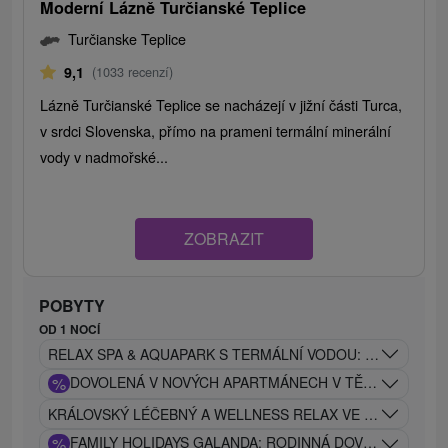
Moderní Lázně Turčianské Teplice
Turčianske Teplice
9,1
(1033 recenzí)
Lázně Turčianské Teplice se nacházejí v jižní části Turca,
v srdci Slovenska, přímo na prameni termální minerální
vody v nadmořské...
ZOBRAZIT
POBYTY
OD 1 NOCÍ
RELAX SPA & AQUAPARK S TERMÁLNÍ VODOU: DOKONALÝ 
%
DOVOLENÁ V NOVÝCH APARTMÁNECH V TĚSNÉ BLÍZKO
KRÁLOVSKÝ LÉČEBNÝ A WELLNESS RELAX VE STYLU ART
%
FAMILY HOLIDAYS GALANDA: RODINNÁ DOVOLENÁ S 