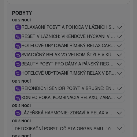
POBYTY
OD 2 NOCÍ
%
RELAXAČNÍ POBYT A POHODA V LÁZNÍCH SE SLEVOU 2
%
RESET V LÁZNÍCH: VÍKENDOVÉ HÝČKÁNÍ V CARACALLA
%
HOTELOVÉ UBYTOVÁNÍ ŘÍMSKÝ RELAX CARACALLA SAUN
%
SVIATOČNÝ RELAX VO VEĽKOM ŠTÝLE V KÚPEĽOCH CAR
%
BEAUTY POBYT PRO DÁMY A PÁNSKÝ REGENERAČNÍ P
%
HOTELOVÉ UBYTOVÁNÍ RIMSKÝ RELAX V BRUSNĚ: CAR
OD 3 NOCÍ
%
REKONDIČNÍ SENIOR POBYT V BRUSNĚ: ENERGIE A ÚLE
%
KONIEC ROKA, KOMBINÁCIA RELAXU, ZÁBAVY A ÚŽASN
OD 4 NOCÍ
%
LÁZEŇSKÁ HARMONIE: ZDRAVÍ A RELAX V SRDCI PŘÍR
OD 5 NOCÍ
DETOXIKAČNÍ POBYT: OČISTA ORGANISMU -10 PROCEDUR
OD 6 NOCÍ