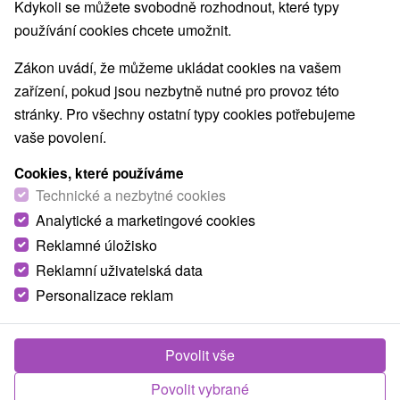
Kdykoli se můžete svobodně rozhodnout, které typy
používání cookies chcete umožnit.
Zákon uvádí, že můžeme ukládat cookies na vašem
zařízení, pokud jsou nezbytně nutné pro provoz této
stránky. Pro všechny ostatní typy cookies potřebujeme
vaše povolení.
Moderní Lázně Turčianské Teplice
Cookies, které používáme
Lázně Turčianské Teplice se nacházejí v jižní části
Technické a nezbytné cookies
Turca, v srdci Slovenska, přímo...
Analytické a marketingové cookies
Reklamné úložisko
Reklamní uživatelská data
Personalizace reklam
TOP - NEJPRODÁVANĚJŠÍ
NEJLEVNĚJŠ
VŠECHNY
Povolit vše
Povolit vybrané