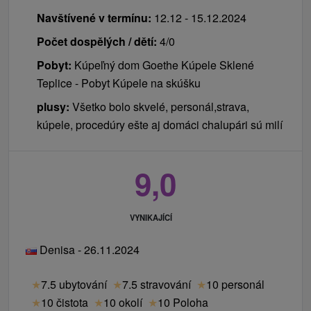
Navštívené v termínu:
12.12 - 15.12.2024
Počet dospělých / dětí:
4/0
Pobyt:
Kúpeľný dom Goethe Kúpele Sklené
Teplice - Pobyt Kúpele na skúšku
plusy:
Všetko bolo skvelé, personál,strava,
kúpele, procedúry ešte aj domáci chalupári sú milí
9,0
VYNIKAJÍCÍ
Denisa - 26.11.2024
★
7.5 ubytování
★
7.5 stravování
★
10 personál
★
10 čistota
★
10 okolí
★
10 Poloha