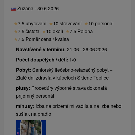
Zuzana - 30.6.2026
★
7.5 ubytování
★
10 stravování
★
10 personál
★
7.5 čistota
★
10 okolí
★
7.5 Poloha
★
7.5 Poměr cena / kvalita
Navštívené v termínu:
21.06 - 26.06.2026
Počet dospělých / dětí:
1/0
Pobyt:
Seniorský liečebno-relaxačný pobyt –
Zlaté dni zdravia v kúpeľoch Sklené Teplice
plusy:
Procedúry výborné strava dokonalá
príjemný personál
mínusy:
Izba na prízemí mi vadila a na izbe nebol
sušiak na pradlo