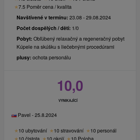
★
7.5 Poměr cena / kvalita
Navštívené v termínu:
23.08 - 29.08.2024
Počet dospělých / dětí:
1/0
Pobyt:
Obľúbený relaxačný a regeneračný pobyt
Kúpele na skúšku s liečebnými procedúrami
plusy:
ochota personálu
10,0
VYNIKAJÍCÍ
Pavel - 25.8.2024
★
10 ubytování
★
10 stravování
★
10 personál
★
10 čistota
★
10 okolí
★
10 Poloha