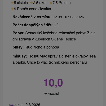
★
5 čistota
★
2.5 okolí
★
7.5 Poloha
★
5 Poměr cena / kvalita
Navštívené v termínu:
02.08 - 07.08.2026
Počet dospělých / dětí:
2/0
Pobyt:
Seniorský liečebno-relaxačný pobyt: Zlaté
dni zdravia v kúpeľoch Sklené Teplice
plusy:
Klud, ticho a pohoda
mínusy:
Trosku viac uprav a cistenie okrajov lesa
a parku. Chce to viac technickeho personalu
10,0
VYNIKAJÍCÍ
Jozef - 2.8.2026