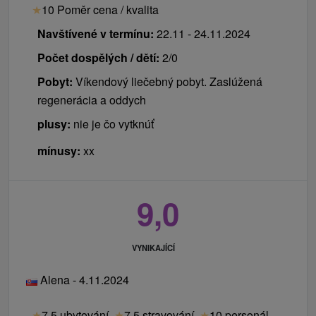
★
10 Poměr cena / kvalita
Navštívené v termínu:
22.11 - 24.11.2024
Počet dospělých / dětí:
2/0
Pobyt:
Víkendový liečebný pobyt. Zaslúžená
regenerácia a oddych
plusy:
nie je čo vytknúť
mínusy:
xx
9,0
VYNIKAJÍCÍ
Alena - 4.11.2024
★
7.5 ubytování
★
7.5 stravování
★
10 personál