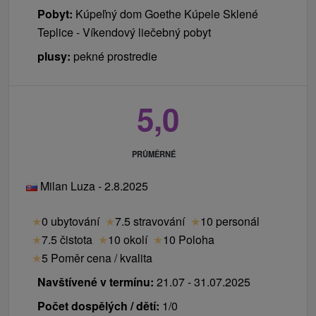
Pobyt:
Kúpeľný dom Goethe Kúpele Sklené
Teplice - Víkendový liečebný pobyt
plusy:
pekné prostredie
5,0
PRŮMĚRNÉ
Milan Luza - 2.8.2025
★
0 ubytování
★
7.5 stravování
★
10 personál
★
7.5 čistota
★
10 okolí
★
10 Poloha
★
5 Poměr cena / kvalita
Navštívené v termínu:
21.07 - 31.07.2025
Počet dospělých / dětí:
1/0