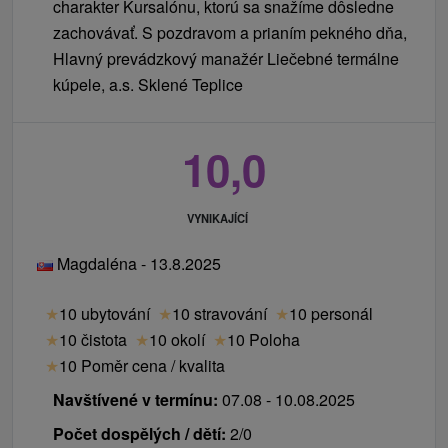
charakter Kursalónu, ktorú sa snažíme dôsledne
zachovávať. S pozdravom a prianím pekného dňa,
Hlavný prevádzkový manažér Liečebné termálne
kúpele, a.s. Sklené Teplice
10,0
VYNIKAJÍCÍ
Magdaléna - 13.8.2025
★
10 ubytování
★
10 stravování
★
10 personál
★
10 čistota
★
10 okolí
★
10 Poloha
★
10 Poměr cena / kvalita
Navštívené v termínu:
07.08 - 10.08.2025
Počet dospělých / dětí:
2/0