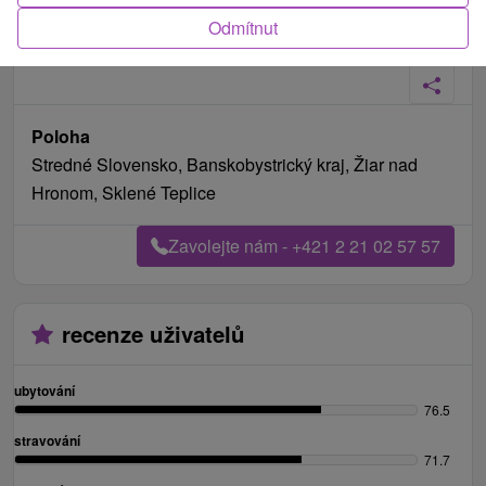
Odmítnut
Fotografie od zákazníků
+4
Poloha
Stredné Slovensko, Banskobystrický kraj, Žiar nad
Hronom, Sklené Teplice
Zavolejte nám - +421 2 21 02 57 57
recenze uživatelů
ubytování
76.5
stravování
71.7