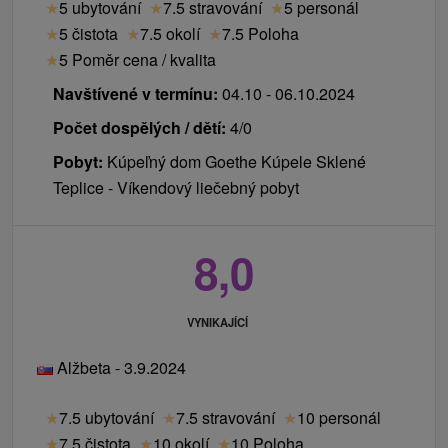
★
5 ubytování
★
7.5 stravování
★
5 personál
★
5 čistota
★
7.5 okolí
★
7.5 Poloha
★
5 Poměr cena / kvalita
Navštívené v termínu:
04.10 - 06.10.2024
Počet dospělých / dětí:
4/0
Pobyt:
Kúpeľný dom Goethe Kúpele Sklené
Teplice - Víkendový liečebný pobyt
8,0
VYNIKAJÍCÍ
Alžbeta - 3.9.2024
★
7.5 ubytování
★
7.5 stravování
★
10 personál
★
7.5 čistota
★
10 okolí
★
10 Poloha