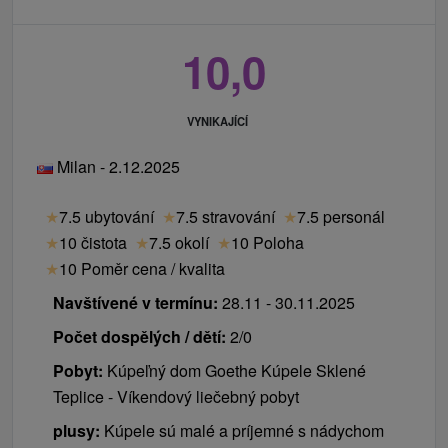
10,0
VYNIKAJÍCÍ
Milan - 2.12.2025
★
7.5 ubytování
★
7.5 stravování
★
7.5 personál
★
10 čistota
★
7.5 okolí
★
10 Poloha
★
10 Poměr cena / kvalita
Navštívené v termínu:
28.11 - 30.11.2025
Počet dospělých / dětí:
2/0
Pobyt:
Kúpeľný dom Goethe Kúpele Sklené
Teplice - Víkendový liečebný pobyt
plusy:
Kúpele sú malé a príjemné s nádychom