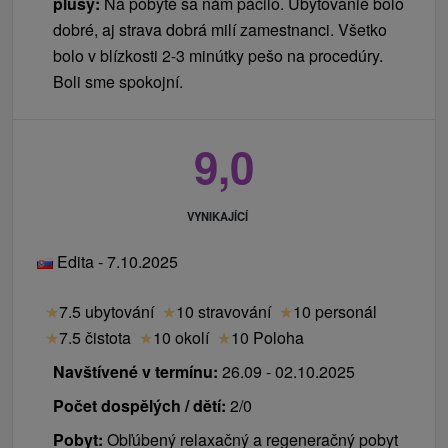
plusy:
Na pobyte sa nám páčilo. Ubytovanie bolo
dobré, aj strava dobrá milí zamestnanci. Všetko
bolo v blízkosti 2-3 minútky pešo na procedúry.
Boli sme spokojní.
9,0
VYNIKAJÍCÍ
Edita - 7.10.2025
★
7.5 ubytování
★
10 stravování
★
10 personál
★
7.5 čistota
★
10 okolí
★
10 Poloha
Navštívené v termínu:
26.09 - 02.10.2025
Počet dospělých / dětí:
2/0
Pobyt:
Obľúbený relaxačný a regeneračný pobyt