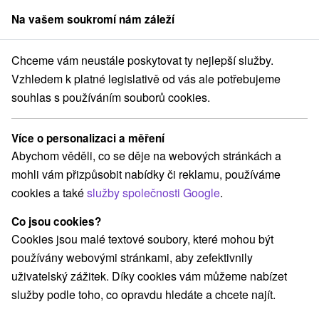
Na vašem soukromí nám záleží
člen skupiny
Sorger
Chceme vám neustále poskytovat ty nejlepší služby.
ensko
Banskobystrický kraj
Sklené Teplice
Lázně Sklené Teplice
Vzhledem k platné legislativě od vás ale potřebujeme
souhlas s používáním souborů cookies.
Recenze - Lázeňský dům Goethe
Sklené Teplice
Více o personalizaci a měření
Abychom věděli, co se děje na webových stránkách a
mohli vám přizpůsobit nabídky či reklamu, používáme
Rezervace a výběr pobytu
cookies a také
služby společnosti Google
.
Co jsou cookies?
Navigovat do místa
Cookies jsou malé textové soubory, které mohou být
používány webovými stránkami, aby zefektivnily
O ZAŘÍZENÍ
POBYTY
RECENZE
uživatelský zážitek. Díky cookies vám můžeme nabízet
služby podle toho, co opravdu hledáte a chcete najít.
8,7
vynikající
143 recenzí
·