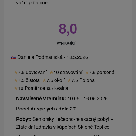
veľmi príjemne.
8,0
VYNIKAJÍCÍ
Daniela Podmanická - 18.5.2026
★
7.5 ubytování
★
10 stravování
★
7.5 personál
★
7.5 čistota
★
7.5 okolí
★
7.5 Poloha
★
10 Poměr cena / kvalita
Navštívené v termínu:
10.05 - 16.05.2026
Počet dospělých / dětí:
2/0
Pobyt:
Seniorský liečebno-relaxačný pobyt –
Zlaté dni zdravia v kúpeľoch Sklené Teplice