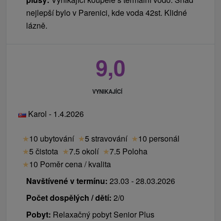
nejlepší bylo v Parenici, kde voda 42st. Klidné
lázně.
9,0
VYNIKAJÍCÍ
Karol - 1.4.2026
★
10 ubytování
★
5 stravování
★
10 personál
★
5 čistota
★
7.5 okolí
★
7.5 Poloha
★
10 Poměr cena / kvalita
Navštívené v termínu:
23.03 - 28.03.2026
Počet dospělých / dětí:
2/0
Pobyt:
Relaxačný pobyt Senior Plus