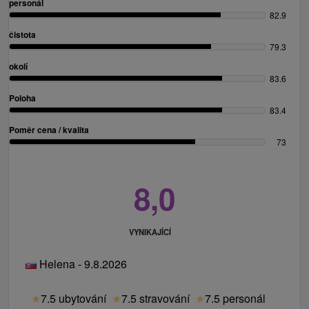
personál
82.9
čistota
79.3
okolí
83.6
Poloha
83.4
Poměr cena / kvalita
73
8,0
VYNIKAJÍCÍ
Helena - 9.8.2026
★
7.5 ubytování
★
7.5 stravování
★
7.5 personál