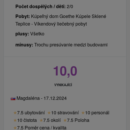
Počet dospělých / dětí:
2/0
Pobyt:
Kúpeľný dom Goethe Kúpele Sklené
Teplice - Víkendový liečebný pobyt
plusy:
Všetko
mínusy:
Trochu presúvanie medzi budovami
10,0
VYNIKAJÍCÍ
Magdaléna - 17.12.2024
★
7.5 ubytování
★
10 stravování
★
10 personál
★
10 čistota
★
7.5 okolí
★
7.5 Poloha
★
7.5 Poměr cena / kvalita