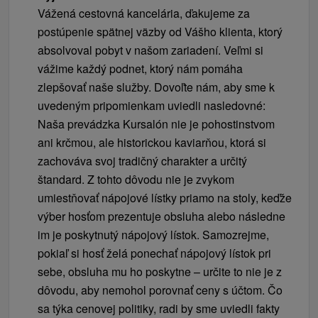
Vážená cestovná kancelária, ďakujeme za
postúpenie spätnej väzby od Vášho klienta, ktorý
absolvoval pobyt v našom zariadení. Veľmi si
vážime každý podnet, ktorý nám pomáha
zlepšovať naše služby. Dovoľte nám, aby sme k
uvedeným pripomienkam uviedli nasledovné:
Naša prevádzka Kursalón nie je pohostinstvom
ani krčmou, ale historickou kaviarňou, ktorá si
zachováva svoj tradičný charakter a určitý
štandard. Z tohto dôvodu nie je zvykom
umiestňovať nápojové lístky priamo na stoly, keďže
výber hosťom prezentuje obsluha alebo následne
im je poskytnutý nápojový lístok. Samozrejme,
pokiaľ si hosť želá ponechať nápojový lístok pri
sebe, obsluha mu ho poskytne – určite to nie je z
dôvodu, aby nemohol porovnať ceny s účtom. Čo
sa týka cenovej politiky, radi by sme uviedli fakty