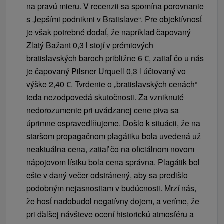
na pravú mieru. V recenzii sa spomína porovnanie
s „lepšími podnikmi v Bratislave“. Pre objektívnosť
je však potrebné dodať, že napríklad čapovaný
Zlatý Bažant 0,3 l stojí v prémiových
bratislavských baroch približne 6 €, zatiaľ čo u nás
je čapovaný Pilsner Urquell 0,3 l účtovaný vo
výške 2,40 €. Tvrdenie o „bratislavských cenách“
teda nezodpovedá skutočnosti. Za vzniknuté
nedorozumenie pri uvádzanej cene piva sa
úprimne ospravedlňujeme. Došlo k situácii, že na
staršom propagačnom plagátiku bola uvedená už
neaktuálna cena, zatiaľ čo na oficiálnom novom
nápojovom lístku bola cena správna. Plagátik bol
ešte v daný večer odstránený, aby sa predišlo
podobným nejasnostiam v budúcnosti. Mrzí nás,
že hosť nadobudol negatívny dojem, a veríme, že
pri ďalšej návšteve ocení historickú atmosféru a