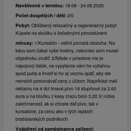
Navštívené v termínu:
18.08 - 24.08.2025
Počet dospělých / dětí:
2/0
Pobyt:
Obľúbený relaxačný a regeneračný pobyt
Kúpele na skúšku s liečebnými procedúrami
mínusy:
1/Kursalón - veľmi pomalá obsluha. Na
kávu som čakal vyše hodiny, nakoniec som musel
objednvku zrušiť. 2/Nikde v priestore nie je
nápojový lístok, na vypýtanie vám ho vytiahnu
spod pulta a hneď si ho aj vezmu späť, aby ste
nemohli porovnávať ceny z účtom. Napríklad mali
reklamu na 4 dcl tmavé pivo 18 stupňové za 2.60
eura a na bločku z kasy zrazu bolo 3,20 3/ nízka
zakrčmenosť, ak si chcete dať pivo, tak v
kursalóne, za cenu ako v tých lepších
bratislavských podnikoch
Vyjádření od zaměstnance zařízení: