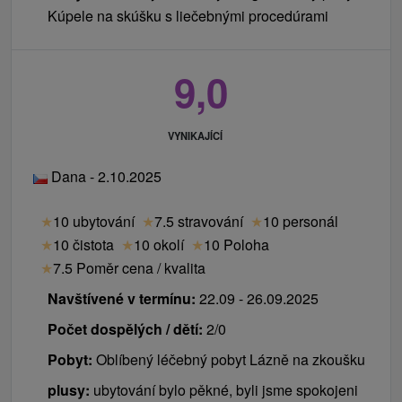
Kúpele na skúšku s liečebnými procedúrami
9,0
VYNIKAJÍCÍ
Dana - 2.10.2025
★
10 ubytování
★
7.5 stravování
★
10 personál
★
10 čistota
★
10 okolí
★
10 Poloha
★
7.5 Poměr cena / kvalita
Navštívené v termínu:
22.09 - 26.09.2025
Počet dospělých / dětí:
2/0
Pobyt:
Oblíbený léčebný pobyt Lázně na zkoušku
plusy:
ubytování bylo pěkné, byli jsme spokojeni