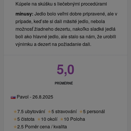
Kúpele na skúšku s liečebnými procedúrami
mínusy:
Jedlo bolo veľmi dobre pripravené, ale v
prípade, keď ste si dali mäsité jedlo, nebola
možnosť žiadneho dezertu, nakoľko sladké jedlá
boli ako hlavné jedlo, ale stalo sa nám, že urobili
výnimku a dezert na požiadanie dali.
5,0
PRŮMĚRNÉ
Pavol - 26.8.2025
★
7.5 ubytování
★
5 stravování
★
5 personál
★
5 čistota
★
10 okolí
★
10 Poloha
★
2.5 Poměr cena / kvalita