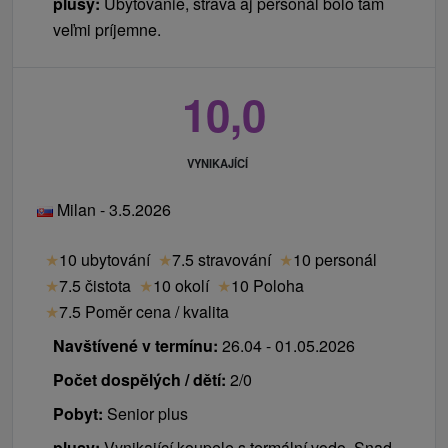
plusy:
Ubytovanie, strava aj personál bolo tam
veľmi príjemne.
10,0
VYNIKAJÍCÍ
Milan - 3.5.2026
★
10 ubytování
★
7.5 stravování
★
10 personál
★
7.5 čistota
★
10 okolí
★
10 Poloha
★
7.5 Poměr cena / kvalita
Navštívené v termínu:
26.04 - 01.05.2026
Počet dospělých / dětí:
2/0
Pobyt:
Senior plus
plusy:
Vynikající koupele s termální vodo. Snad