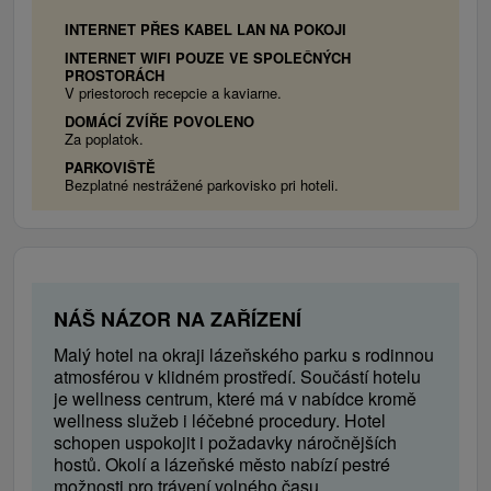
připojení na internet, telefon, minibar, trezor,
župan, rádio, fén, kávový a čajový servis
INTERNET PŘES KABEL LAN NA POKOJI
(rychlovarná konvice, šálky, káva, čaj, cukr)
INTERNET WIFI POUZE VE SPOLEČNÝCH
PROSTORÁCH
Studio, Malý a Velký apartmán
V priestoroch recepcie a kaviarne.
jedna místnost s manželskou postelí a
DOMÁCÍ ZVÍŘE POVOLENO
obývacím pokojem (studio), ložnice a obývací
Za poplatok.
pokoj (malý apartmán), ložnice, obývací pokoj,
PARKOVIŠTĚ
pracovna (velký apartmán), šatna, koupelna s
Bezplatné nestrážené parkovisko pri hoteli.
WC, vanou nebo sprchou, televizor s
kabelovým příjmem, připojení na internet,
telefon, minibar, trezor, župan, rádio, fén,
kávový a čajový servis (rychlovarná konvice,
NÁŠ NÁZOR NA ZAŘÍZENÍ
šálky, káva, čaj, cukr)
Malý hotel na okraji lázeňského parku s rodinnou
atmosférou v klidném prostředí. Součástí hotelu
je wellness centrum, které má v nabídce kromě
wellness služeb i léčebné procedury. Hotel
schopen uspokojit i požadavky náročnějších
hostů. Okolí a lázeňské město nabízí pestré
možnosti pro trávení volného času.