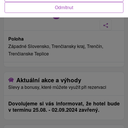
Odmítnut
Fotografie od zákazníků
+3
Poloha
Západné Slovensko, Trenčiansky kraj, Trenčín,
Trenčianske Teplice
Aktuální akce a výhody
Slevy a bonusy, které můžete využít při rezervaci
Dovolujeme si vás informovat, že hotel bude
v termínu 25.08. - 02.09.2024 zavřený.