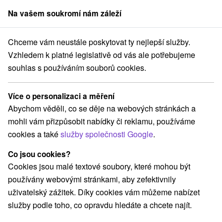
Na vašem soukromí nám záleží
člen skupiny
Sorger
Chceme vám neustále poskytovat ty nejlepší služby.
Trenčianske Teplice
Park hotel na Baračke **** Trenčianske Teplice
Vzhledem k platné legislativě od vás ale potřebujeme
souhlas s používáním souborů cookies.
Park hotel na Baračke
★
★
★
★
Trenčianske Teplice
Více o personalizaci a měření
Trenčianske Teplice
Abychom věděli, co se děje na webových stránkách a
mohli vám přizpůsobit nabídky či reklamu, používáme
cookies a také
služby společnosti Google
.
Rezervace a výběr pobytu
Co jsou cookies?
Cookies jsou malé textové soubory, které mohou být
Zařízení je momentálně vyřazeno z naší nabídky!
používány webovými stránkami, aby zefektivnily
O ZAŘÍZENÍ
POBYTY
VYBAVENÍ
RECENZE
uživatelský zážitek. Díky cookies vám můžeme nabízet
služby podle toho, co opravdu hledáte a chcete najít.
9,2
vynikající
72 recenzí
·