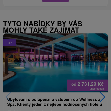
TYTO NABÍDKY BY VÁS
MOHLY TAKÉ ZAJÍMAT
TIP
2 731,29
Kč
od
/noc/osoba
Ubytování s polopenzí a vstupem do Wellness a
Spa: Klienty jeden z nejlépe hodnocených hotelů