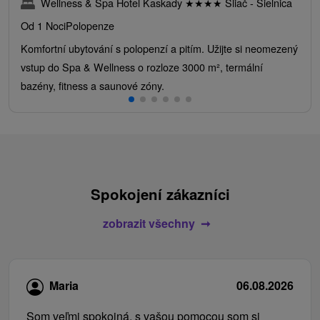
Wellness & Spa Hotel Kaskady
★
★
★
★
Sliač - Sielnica
Od 1 Noci
Polopenze
Komfortní ubytování s polopenzí a pitím. Užijte si neomezený
vstup do Spa & Wellness o rozloze 3000 m², termální
bazény, fitness a saunové zóny.
Spokojení zákazníci
zobrazit všechny
Maria
06.08.2026
Som veľmi spokojná, s vašou pomocou som si