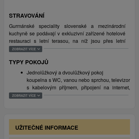
chůze.
STRAVOVÁNÍ
Gurmánské speciality slovenské a mezinárodní
kuchyně se podávají v exkluzivní zařízené hotelové
restauraci s letní terasou, na níž jsou přes letní
měsíce pořádány taneční večírky. Snídaně jsou
ZOBRAZIT VÍCE
podávány formou bufetu, obědy a večeře á la carte
TYPY POKOJŮ
nebo formou bufetových stolů. Hostům je k dispozici
také kavárna se zimní zahradou, na kterou navazuje
Jednolůžkový a dvoulůžkový pokoj
již zmiňovaná rozlehlá letní terasa s venkovním
koupelna s WC, vanou nebo sprchou, televizor
krbem a altánem.
s kabelovým příjmem, připojení na internet,
telefon, minibar, trezor, župan, rádio, fén,
ZOBRAZIT VÍCE
kávový a čajový servis (rychlovarná konvice,
šálky, káva, čaj, cukr)
Rodinný pokoj
dva dvoulůžkové pokoje, koupelna s WC a
UŽITEČNÉ INFORMACE
vanou, televizor s kabelovým příjmem,