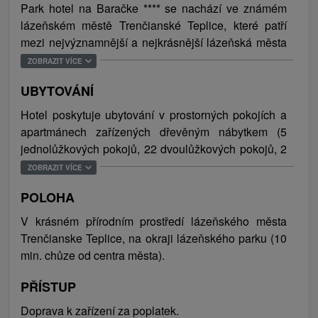
Park hotel na Baračke **** se nachází ve známém
lázeňském městě Trenčianské Teplice, které patří
mezi nejvýznamnější a nejkrásnější lázeňská města
na Slovensku. Leží v jeho jihozápadní části, 130 km
ZOBRAZIT VÍCE
severovýchodně od Bratislavy a 20 km od krajského
UBYTOVÁNÍ
města Trenčín. Malý, komfortní hotel rodinného typu
je situován na okraji lázeňského parku, vedle
Hotel poskytuje ubytování v prostorných pokojích a
Labutího jezírka s bohatým výskytem ušlechtilých ryb
apartmánech zařízených dřevěným nábytkem (5
a možností člunkování. Hotelové wellness centrum s
jednolůžkových pokojů, 22 dvoulůžkových pokojů, 2
bazénem, ​​saunami, tureckou parní lázní a soláriem
rodinné pokoje, malý a velký apartmán a v komfortní
ZOBRAZIT VÍCE
poskytuje svým hostům také více než třicet
studio). Celková kapacita je 62 lůžek. Všechny
léčebných procedur. V pěší vzdálenosti několika
POLOHA
ubytovací kapacity jsou nekuřácké.
minut od hotelu jsou také tenisové kurty a hřiště na
V krásném
přírodním prostředí
lázeňského
města
minigolf a cca 1 km of hotelu se nachází známé
Trenčianske
Teplice
,
na
okraji
lázeňského
parku
(
10
termální koupaliště Zelené žába, které po
min
.
c
hůze
od
centra
města
)
.
rekonstrukci znovu otevřelo pro návštěvníky své
brány v srpnu 2015. Hotel je od lázní s termální
PŘÍSTUP
léčivou vodou , která je vhodná k léčbě onemocnění
Doprava k zařízení za poplatek.
pohybového aparátu, vzdálen cca 10 min. klidné