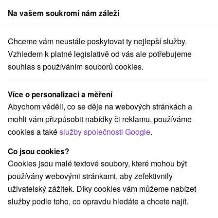
Na vašem soukromí nám záleží
člen skupiny
Sorger
Chceme vám neustále poskytovat ty nejlepší služby.
redné Slovensko
Žilinský kraj
Habovka
Pension Family Habovka
Vzhledem k platné legislativě od vás ale potřebujeme
souhlas s používáním souborů cookies.
Pension Family Habovka
Habovka
Více o personalizaci a měření
Abychom věděli, co se děje na webových stránkách a
mohli vám přizpůsobit nabídky či reklamu, používáme
Rezervovat přes booking
cookies a také
služby společnosti Google
.
Co jsou cookies?
Cookies jsou malé textové soubory, které mohou být
REZERVACE A VÝBĚR POBYTU
používány webovými stránkami, aby zefektivnily
Kontaktujte přímo ubytovatele.
uživatelský zážitek. Díky cookies vám můžeme nabízet
služby podle toho, co opravdu hledáte a chcete najít.
Navigovat do místa