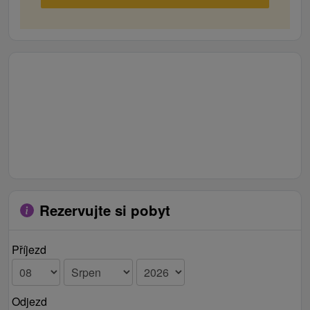
televízor s káblovou TV, WIFI
Kúpeľňa s toaletou: sprchovací kút, WC, umývadlo
Kuchynský kút: chladnička, rýchlovarná kanvica, ele.
varič, jedálenské sedenie
Rezervujte si pobyt
Příjezd
Odjezd