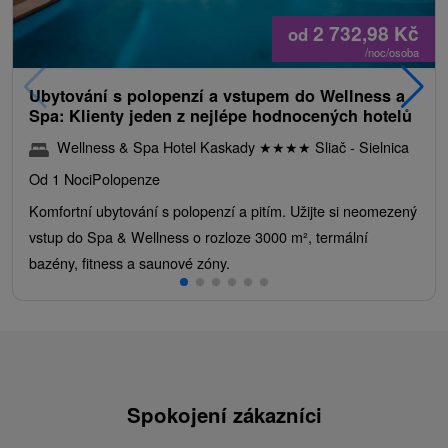
2 732,98
Kč
od
/noc/osoba
Ubytování s polopenzí a vstupem do Wellness a
Spa: Klienty jeden z nejlépe hodnocených hotelů
Wellness & Spa Hotel Kaskady
★
★
★
★
Sliač - Sielnica
Od 1 Noci
Polopenze
Komfortní ubytování s polopenzí a pitím. Užijte si neomezený
vstup do Spa & Wellness o rozloze 3000 m², termální
bazény, fitness a saunové zóny.
Spokojení zákazníci