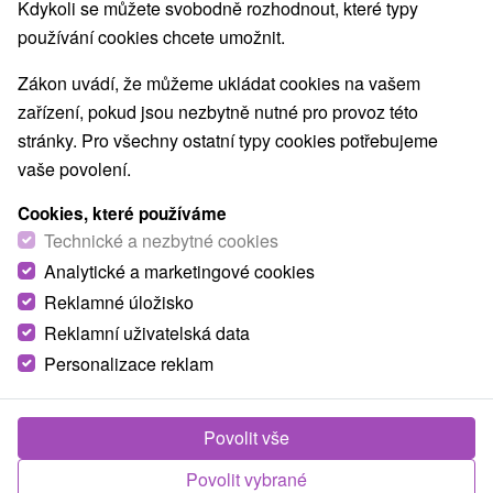
Kdykoli se můžete svobodně rozhodnout, které typy
O ZAŘÍZENÍ
VYBAVENÍ
používání cookies chcete umožnit.
Zákon uvádí, že můžeme ukládat cookies na vašem
zařízení, pokud jsou nezbytně nutné pro provoz této
stránky. Pro všechny ostatní typy cookies potřebujeme
vaše povolení.
Cookies, které používáme
Technické a nezbytné cookies
Analytické a marketingové cookies
Reklamné úložisko
Reklamní uživatelská data
Personalizace reklam
Povolit vše
Povolit vybrané