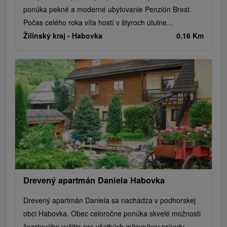
ponúka pekné a moderné ubytovanie Penzión Brest.
Počas celého roka víta hostí v štyroch útulne...
Žilinský kraj -
Habovka
0.16 Km
Drevený apartmán Daniela Habovka
Drevený apartmán Daniela sa nachádza v podhorskej
obci Habovka. Obec celoročne ponúka skvelé možnosti
športového vyžitia pre všetkých milovníkov prírody,