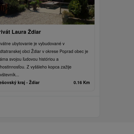
rivát Laura Ždiar
ivátne ubytovanie je vybudované v
dtatranskej obci Ždiar v okrese Poprad obec je
áma svojou ľudovou históriou a
hostinnosťou. Z vyššieho kopca zažije
vštevník...
ešovský kraj -
Ždiar
0.16 Km