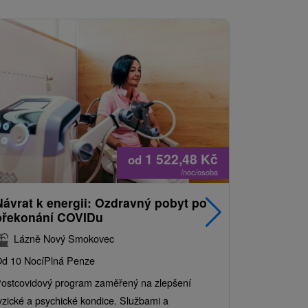
1 522,48
Kč
od
/noc/osoba
Návrat k energii: Ozdravný pobyt po
Nejprodá
překonání COVIDu
pobyt s
balíkem 
Lázně Nový Smokovec
Grand 
d 10 Nocí
Plná Penze
Od 2 Nocí
Al
ostcovidový program zaměřený na zlepšení
Užijte si pe
yzické a psychické kondice. Službami a