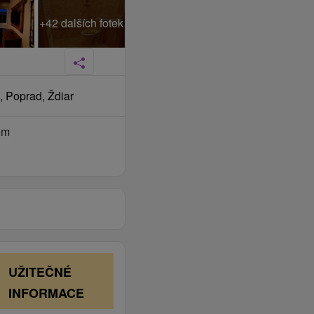
+42 dalších fotek
 Poprad, Ždiar
om
UŽITEČNÉ
INFORMACE