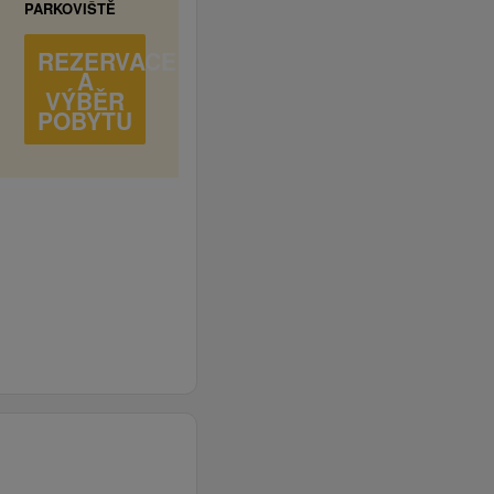
PARKOVIŠTĚ
REZERVACE
A
VÝBĚR
POBYTU