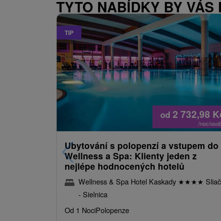
TYTO NABÍDKY BY VÁS
TIP
2 732,98
K
od
/noc/oso
Ubytování s polopenzí a vstupem do
Wellness a Spa: Klienty jeden z
nejlépe hodnocených hotelů
Wellness & Spa Hotel Kaskady
★
★
★
★
Sliač
- Sielnica
Od 1 Noci
Polopenze