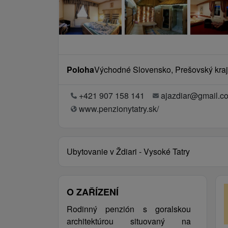
Poloha
Východné Slovensko, Prešovský kraj,
+421 907 158 141
ajazdiar@gmail.c
www.penzionytatry.sk/
Ubytovanie v Ždiari - Vysoké Tatry
O ZAŘÍZENÍ
Rodinný penzión s goralskou
architektúrou situovaný na