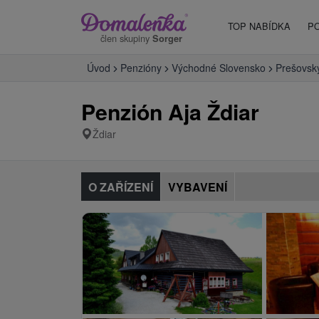
TOP NABÍDKA
P
člen skupiny
Sorger
Úvod
Penzióny
Východné Slovensko
Prešovský
Penzión Aja Ždiar
Ždiar
O ZAŘÍZENÍ
VYBAVENÍ