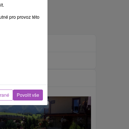
t.
tné pro provoz této
brané
Povolit vše