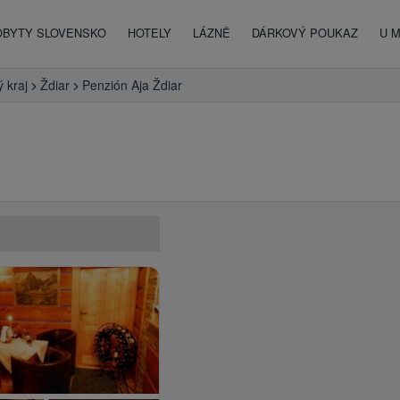
OBYTY SLOVENSKO
HOTELY
LÁZNĚ
DÁRKOVÝ POUKAZ
U 
 kraj
Ždiar
Penzión Aja Ždiar