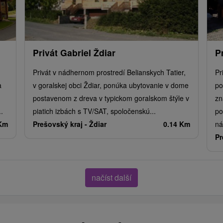
Privát Gabriel Ždiar
P
Privát v nádhernom prostredí Belianskych Tatier,
Pr
a
v goralskej obci Ždiar, ponúka ubytovanie v dome
po
postavenom z dreva v typickom goralskom štýle v
zn
.
piatich izbách s TV/SAT, spoločenskú...
po
 Km
Prešovský kraj -
Ždiar
0.14 Km
ná
Pr
načíst další