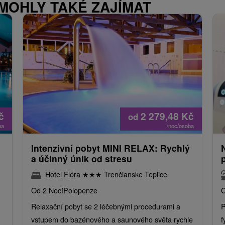
 MOHLY TAKÉ ZAJÍMAT
č
2 279,48
Kč
od
ba
/noc/osoba
Intenzivní pobyt MINI RELAX: Rychlý
a účinný únik od stresu
Hotel Flóra
★
★
★
Trenčianske Teplice
Od 2 Nocí
Polopenze
O
Relaxační pobyt se 2 léčebnými procedurami a
P
vstupem do bazénového a saunového světa rychle
f