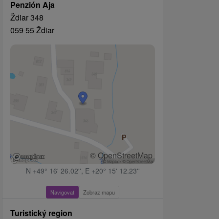
Penzión Aja
Ždiar 348
059 55 Ždiar
© OpenStreetMap
N +49° 16' 26.02'', E +20° 15' 12.23''
Navigovat
Zobraz mapu
Turistický region