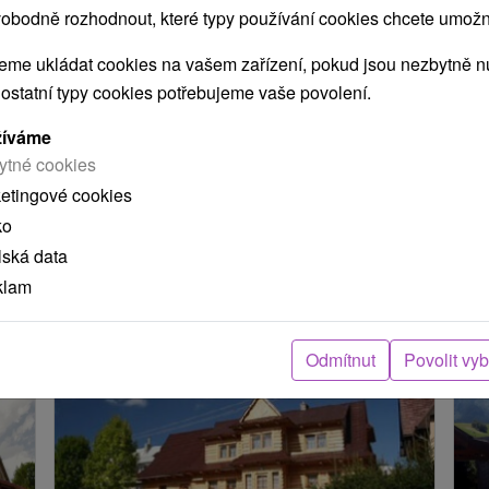
obodně rozhodnout, které typy používání cookies chcete umožni
POKRAČOVAT
me ukládat cookies na vašem zařízení, pokud jsou nezbytně nu
 ostatní typy cookies potřebujeme vaše povolení.
žíváme
ení
ytné cookies
ketingové cookies
ko
arou, skutečná délka cesty může být jiná.
lská data
klam
e nacházejí v blízkosti?
Odmítnut
Povolit vy