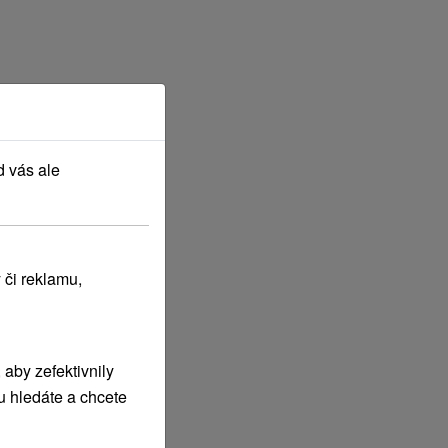
d vás ale
 či reklamu,
aby zefektivnily
u hledáte a chcete