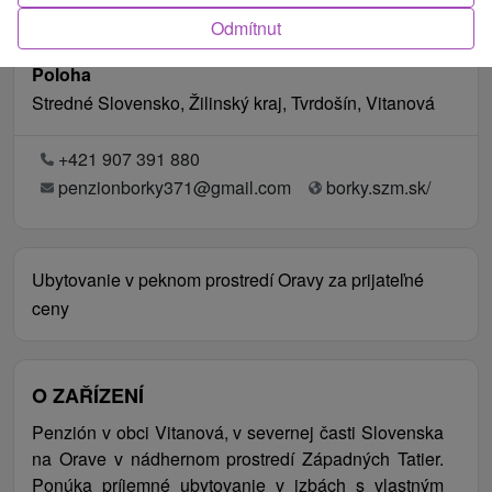
Odmítnut
Poloha
Stredné Slovensko, Žilinský kraj, Tvrdošín, Vitanová
+421 907 391 880
penzionborky371@gmail.com
borky.szm.sk/
Ubytovanie v peknom prostredí Oravy za prijateľné
ceny
O ZAŘÍZENÍ
Penzión v obci Vitanová, v severnej časti Slovenska
na Orave v nádhernom prostredí Západných Tatier.
Ponúka príjemné ubytovanie v izbách s vlastným