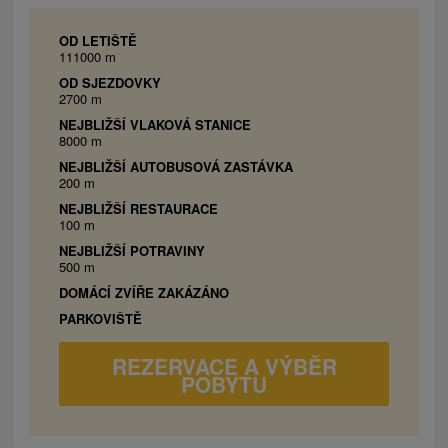
(toaleta, umývadlo, sprchový kút).
1x Apartmán:
spálňa: 2x manželská posteľ, 1x
OD LETIŠTĚ
111000 m
jednolôžková posteľ, kuchyňa (elektrický
OD SJEZDOVKY
sporák, mikrovlnná rúra, rýchlovarná kanvica,
2700 m
chladnička, mraznička a jedálenské
NEJBLIŽŠÍ VLAKOVÁ STANICE
posedenie), WiFi, TV/SAT, rádio, kúpelňa
8000 m
(toaleta, umývadlo, sprchový kút).
NEJBLIŽŠÍ AUTOBUSOVÁ ZASTÁVKA
200 m
NEJBLIŽŠÍ RESTAURACE
100 m
NEJBLIŽŠÍ POTRAVINY
500 m
DOMÁCÍ ZVÍŘE ZAKÁZÁNO
PARKOVIŠTĚ
REZERVACE A VÝBĚR
POBYTU