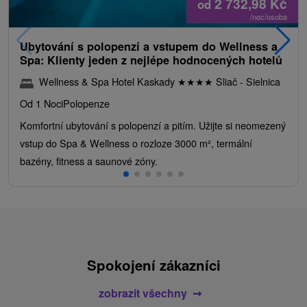
2 732,98
Kč
od
/noc/osoba
Ubytování s polopenzí a vstupem do Wellness a
Spa: Klienty jeden z nejlépe hodnocených hotelů
Wellness & Spa Hotel Kaskady
★
★
★
★
Sliač - Sielnica
Od 1 Noci
Polopenze
Komfortní ubytování s polopenzí a pitím. Užijte si neomezený
vstup do Spa & Wellness o rozloze 3000 m², termální
bazény, fitness a saunové zóny.
Spokojení zákazníci
zobrazit všechny