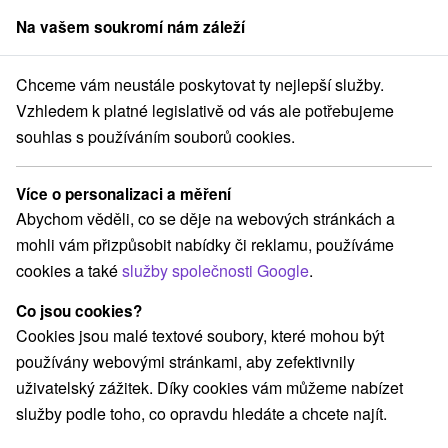
Na vašem soukromí nám záleží
člen skupiny
Sorger
Chceme vám neustále poskytovat ty nejlepší služby.
tredné Slovensko
Žilinský kraj
Vitanová
Penzión Borky Vitanová
Vzhledem k platné legislativě od vás ale potřebujeme
souhlas s používáním souborů cookies.
Penzión Borky Vitanová
Vitanová
Více o personalizaci a měření
Abychom věděli, co se děje na webových stránkách a
mohli vám přizpůsobit nabídky či reklamu, používáme
REZERVACE A VÝBĚR POBYTU
cookies a také
služby společnosti Google
.
Kontaktujte přímo ubytovatele.
Co jsou cookies?
Navigovat do místa
Cookies jsou malé textové soubory, které mohou být
používány webovými stránkami, aby zefektivnily
O ZAŘÍZENÍ
VYBAVENÍ
uživatelský zážitek. Díky cookies vám můžeme nabízet
služby podle toho, co opravdu hledáte a chcete najít.