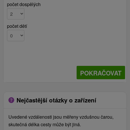
počet dospělých
počet dětí
POKRAČOVAT
Nejčastější otázky o zařízení
Uvedené vzdálenosti jsou měřeny vzdušnou čarou,
skutečná délka cesty může být jiná.