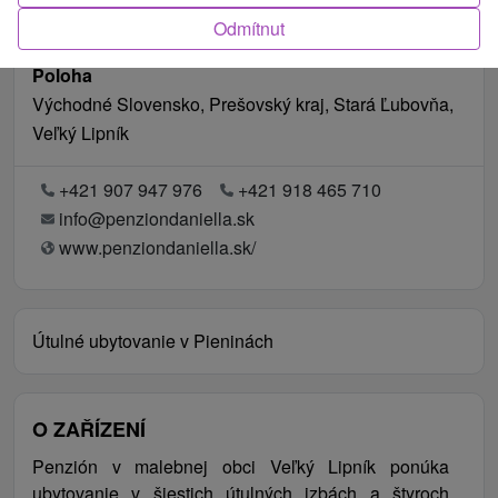
Odmítnut
Poloha
Východné Slovensko, Prešovský kraj, Stará Ľubovňa,
Veľký Lipník
+421 907 947 976
+421 918 465 710
info@penziondaniella.sk
www.penziondaniella.sk/
Útulné ubytovanie v Pieninách
O ZAŘÍZENÍ
Penzión v malebnej obci Veľký Lipník ponúka
ubytovanie v šiestich útulných izbách a štyroch