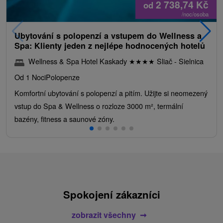
2 738,74
Kč
od
/noc/osoba
Ubytování s polopenzí a vstupem do Wellness a
Spa: Klienty jeden z nejlépe hodnocených hotelů
Wellness & Spa Hotel Kaskady
★
★
★
★
Sliač - Sielnica
Od 1 Noci
Polopenze
Komfortní ubytování s polopenzí a pitím. Užijte si neomezený
vstup do Spa & Wellness o rozloze 3000 m², termální
bazény, fitness a saunové zóny.
Spokojení zákazníci
zobrazit všechny