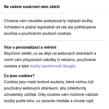
Na vašem soukromí nám záleží
člen skupiny
Sorger
Chceme vám neustále poskytovat ty nejlepší služby.
ensko
Prešovský kraj
Veľký Lipník
Penzión Daniella Veľký Lipník
Vzhledem k platné legislativě od vás ale potřebujeme
souhlas s používáním souborů cookies.
Penzión Daniella Veľký Lipník
Veľký Lipník
Více o personalizaci a měření
Abychom věděli, co se děje na webových stránkách a
mohli vám přizpůsobit nabídky či reklamu, používáme
REZERVACE A VÝBĚR POBYTU
cookies a také
služby společnosti Google
.
Kontaktujte přímo ubytovatele.
Co jsou cookies?
Navigovat do místa
Cookies jsou malé textové soubory, které mohou být
používány webovými stránkami, aby zefektivnily
O ZAŘÍZENÍ
VYBAVENÍ
uživatelský zážitek. Díky cookies vám můžeme nabízet
služby podle toho, co opravdu hledáte a chcete najít.