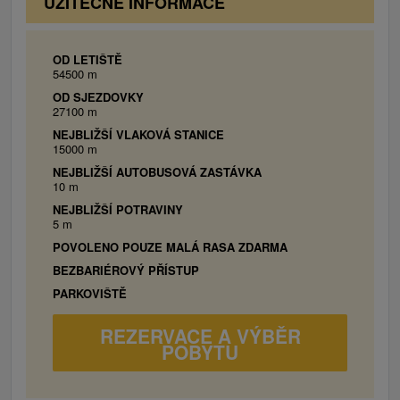
UŽITEČNÉ INFORMACE
OD LETIŠTĚ
54500 m
OD SJEZDOVKY
27100 m
NEJBLIŽŠÍ VLAKOVÁ STANICE
15000 m
NEJBLIŽŠÍ AUTOBUSOVÁ ZASTÁVKA
10 m
NEJBLIŽŠÍ POTRAVINY
5 m
POVOLENO POUZE MALÁ RASA ZDARMA
BEZBARIÉROVÝ PŘÍSTUP
PARKOVIŠTĚ
REZERVACE A VÝBĚR
POBYTU