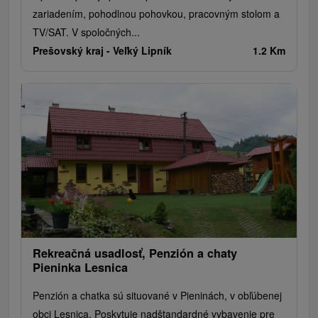
zariadením, pohodlnou pohovkou, pracovným stolom a
TV/SAT. V spoločných...
Prešovský kraj -
Veľký Lipník
1.2 Km
Rekreačná usadlosť, Penzión a chaty
Pieninka Lesnica
Penzión a chatka sú situované v Pieninách, v obľúbenej
obci Lesnica. Poskytuje nadštandardné vybavenie pre