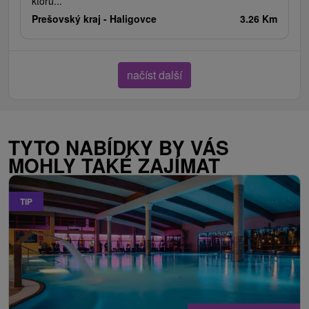
ktorú...
Prešovský kraj -
Haligovce
3.26 Km
načíst další
TYTO NABÍDKY BY VÁS
MOHLY TAKÉ ZAJÍMAT
TIP