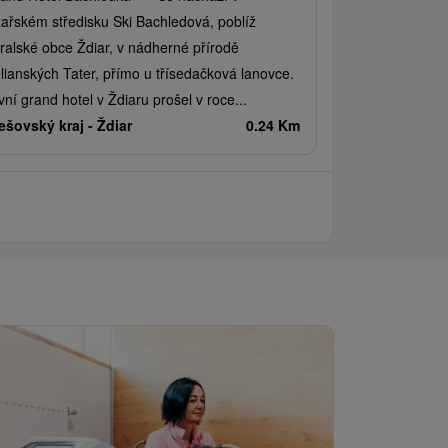
žařském středisku Ski Bachledová, poblíž
ralské obce Ždiar, v nádherné přírodě
lianských Tater, přímo u třísedačková lanovce.
vní grand hotel v Ždiaru prošel v roce...
ešovský kraj -
Ždiar
0.24 Km