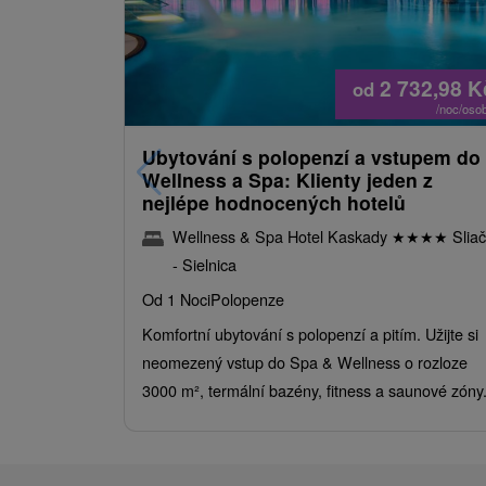
2 732,98
K
od
/noc/oso
Ubytování s polopenzí a vstupem do
Wellness a Spa: Klienty jeden z
nejlépe hodnocených hotelů
Wellness & Spa Hotel Kaskady
★
★
★
★
Sliač
- Sielnica
Od 1 Noci
Polopenze
Komfortní ubytování s polopenzí a pitím. Užijte si
neomezený vstup do Spa & Wellness o rozloze
3000 m², termální bazény, fitness a saunové zóny