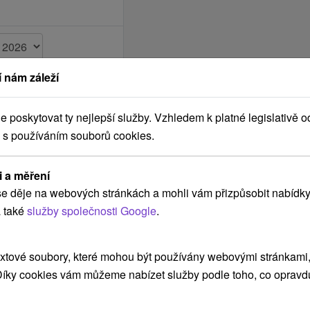
 nám záleží
poskytovat ty nejlepší služby. Vzhledem k platné legislativě o
 s používáním souborů cookies.
i a měření
e děje na webových stránkách a mohli vám přizpůsobit nabídky
 také
služby společnosti Google
.
POKRAČOVAT
xtové soubory, které mohou být používány webovými stránkami, 
 Díky cookies vám můžeme nabízet služby podle toho, co opravd