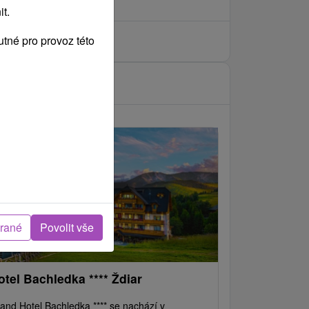
t.
tné pro provoz této
brané
Povolit vše
otel Bachledka **** Ždiar
and Hotel Bachledka **** se nachází v