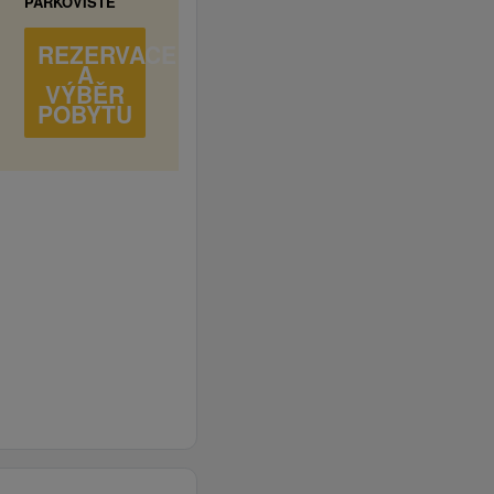
PARKOVIŠTĚ
REZERVACE
A
VÝBĚR
POBYTU