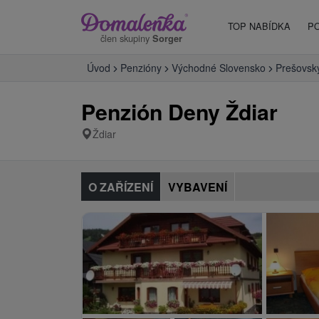
TOP NABÍDKA
P
člen skupiny
Sorger
Úvod
Penzióny
Východné Slovensko
Prešovský
Penzión Deny Ždiar
Ždiar
O ZAŘÍZENÍ
VYBAVENÍ