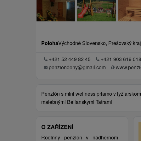
Poloha
Východné Slovensko, Prešovský kraj,
+421 52 449 82 45
+421 903 619 01
penziondeny@gmail.com
www.penzi
Penzión s mini wellness priamo v lyžiarskom
malebnými Belianskymi Tatrami
O ZAŘÍZENÍ
Rodinný penzión v nádhernom