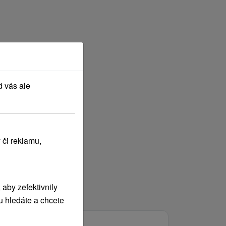
d vás ale
 či reklamu,
aby zefektivnily
u hledáte a chcete