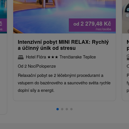
č
2 279,48
Kč
od
ba
/noc/osoba
Intenzivní pobyt MINI RELAX: Rychlý
a účinný únik od stresu
Hotel Flóra
★
★
★
Trenčianske Teplice
Od 2 Nocí
Polopenze
O
Relaxační pobyt se 2 léčebnými procedurami a
P
vstupem do bazénového a saunového světa rychle
f
doplní síly a energii.
p
.