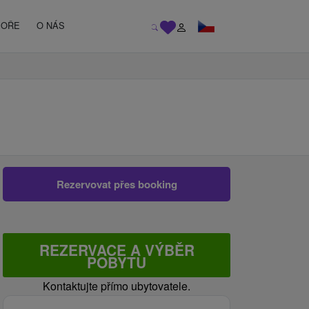
MOŘE
O NÁS
Rezervovat přes booking
REZERVACE A VÝBĚR
POBYTU
Kontaktujte přímo ubytovatele.