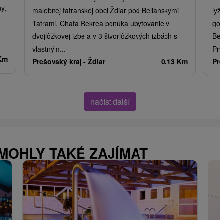
ny,
malebnej tatranskej obci Ždiar pod Belianskymi
ly
Tatrami. Chata Rekrea ponúka ubytovanie v
go
dvojlôžkovej izbe a v 3 štvorlôžkových izbách s
Be
vlastným...
Pr
 Km
Prešovský kraj -
Ždiar
0.13 Km
Pr
načíst další
 MOHLY TAKÉ ZAJÍMAT