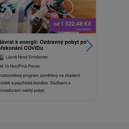
1 522,48
Kč
od
/noc/osoba
Návrat k energii: Ozdravný pobyt po
Nejprodá
překonání COVIDu
pobyt s
balíkem 
Lázně Nový Smokovec
Grand 
d 10 Nocí
Plná Penze
Od 2 Nocí
Al
ostcovidový program zaměřený na zlepšení
Užijte si pe
yzické a psychické kondice. Službami a
kde se skvěl
rocedurami nabitý pobyt.
služby pro c