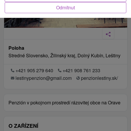
Odmítnut
Poloha
Stredné Slovensko, Žilinský kraj, Dolný Kubín, Leštiny
+421 905 279 640
+421 908 761 233
lestinypenzion@gmail.com
penzionlestiny.sk/
Penzión v pokojnom prostredí rázovitej obce na Orave
O ZAŘÍZENÍ