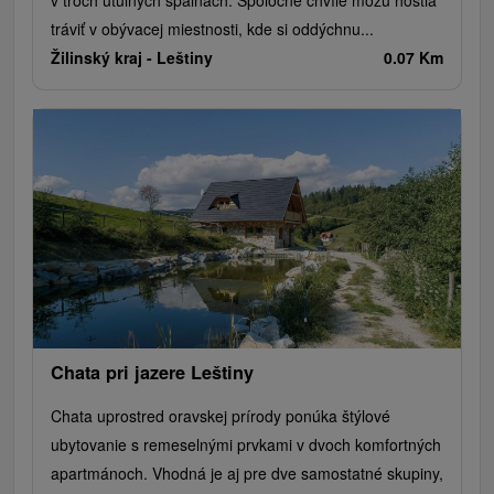
v troch útulných spálňach. Spoločné chvíle môžu hostia
tráviť v obývacej miestnosti, kde si oddýchnu...
Žilinský kraj -
Leštiny
0.07 Km
Chata pri jazere Leštiny
Chata uprostred oravskej prírody ponúka štýlové
ubytovanie s remeselnými prvkami v dvoch komfortných
apartmánoch. Vhodná je aj pre dve samostatné skupiny,