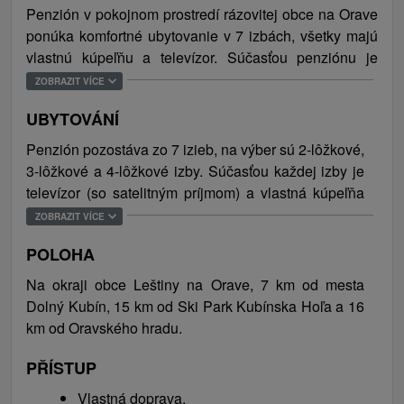
Penzión v pokojnom prostredí rázovitej obce na Orave
ponúka komfortné ubytovanie v 7 izbách, všetky majú
vlastnú kúpeľňu a televízor. Súčasťou penziónu je
tradičná reštaurácia s krbom a jedlami slovenskej
ZOBRAZIT VÍCE
kuchyne. Hostia si príjemne posedia aj v exteriéri, buď
UBYTOVÁNÍ
na terase alebo v altánkoch, a to aj pri grilovaní alebo
opekaní na záhradnom krbe. Tráviť čas je možné
Penzión pozostáva zo 7 izieb, na výber sú 2-lôžkové,
taktiež hraním ruských kolkov či využitím fitness. Deti
3-lôžkové a 4-lôžkové izby. Súčasťou každej izby je
sa zabavia na pieskovisku, preliezkach, hojdačke a
televízor (so satelitným príjmom) a vlastná kúpeľňa
šmýkačke, nechýba ani kútik s hračkami. WiFi sieť je k
so sprchovým kútom a toaletou. Celková kapacita
ZOBRAZIT VÍCE
dispozícii na každej izbe. Parkovacie miesta sú priamo
ubytovania je 21 osôb.
pri objekte.
POLOHA
Na okraji obce Leštiny na Orave, 7 km od mesta
Orava patrí k najpríťažlivejším slovenským turistickým
Dolný Kubín, 15 km od Ski Park Kubínska Hoľa a 16
regiónom. Odporúčame navštíviť Dolný Kubín,
km od Oravského hradu.
regionálne, historické a kultúrne centrum Oravy,
Oravský hrad, Slanický ostrov, netradičné múzeum
PŘÍSTUP
kávy alebo múzeum oravskej dediny v Zuberci,
Vlastná doprava.
Meander park Oravice, či Historickú lesnú úvraťovú