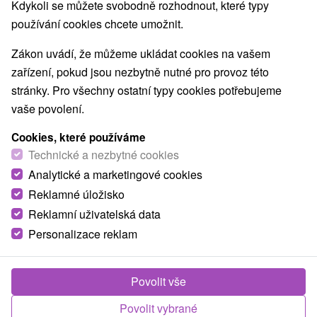
Kdykoli se můžete svobodně rozhodnout, které typy
O ZAŘÍZENÍ
VYBAVENÍ
používání cookies chcete umožnit.
Zákon uvádí, že můžeme ukládat cookies na vašem
zařízení, pokud jsou nezbytně nutné pro provoz této
stránky. Pro všechny ostatní typy cookies potřebujeme
vaše povolení.
Cookies, které používáme
Technické a nezbytné cookies
Analytické a marketingové cookies
Reklamné úložisko
Reklamní uživatelská data
Personalizace reklam
Povolit vše
Povolit vybrané