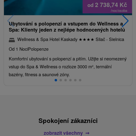
2 738,74
Kč
od
/noc/osoba
Ubytování s polopenzí a vstupem do Wellness a
Spa: Klienty jeden z nejlépe hodnocených hotelů
Wellness & Spa Hotel Kaskady
★
★
★
★
Sliač - Sielnica
Od 1 Noci
Polopenze
Komfortní ubytování s polopenzí a pitím. Užijte si neomezený
vstup do Spa & Wellness o rozloze 3000 m², termální
bazény, fitness a saunové zóny.
Spokojení zákazníci
zobrazit všechny