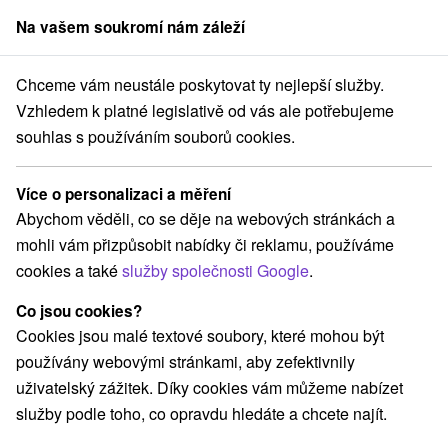
Na vašem soukromí nám záleží
člen skupiny
Sorger
Chceme vám neustále poskytovat ty nejlepší služby.
zióny
Stredné Slovensko
Žilinský kraj
Leštiny
Penzión Leštiny
Vzhledem k platné legislativě od vás ale potřebujeme
souhlas s používáním souborů cookies.
Penzión Leštiny
Leštiny
Více o personalizaci a měření
Abychom věděli, co se děje na webových stránkách a
mohli vám přizpůsobit nabídky či reklamu, používáme
Rezervovat přes booking
cookies a také
služby společnosti Google
.
Co jsou cookies?
Cookies jsou malé textové soubory, které mohou být
REZERVACE A VÝBĚR POBYTU
používány webovými stránkami, aby zefektivnily
Kontaktujte přímo ubytovatele.
uživatelský zážitek. Díky cookies vám můžeme nabízet
služby podle toho, co opravdu hledáte a chcete najít.
Navigovat do místa