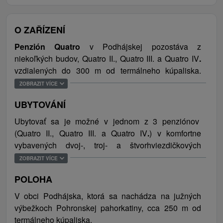
O ZAŘÍZENÍ
Penzión Quatro
v Podhájskej pozostáva z
niekoľkých budov, Quatro II., Quatro III. a Quatro IV
.
vzdialených do 300 m od termálneho kúpaliska.
Hneď v blízkosti (cca 200 m) sa nachádza Wellness
ZOBRAZIT VÍCE
centrum Aquamarin a Rímske kúpele Energy so
UBYTOVÁNÍ
sedacím bazénom, vírivkou, Kleopatriným kúpeľom,
saunami, masážami a ďalšími procedúrami. Ubytovať
Ubytovať sa je možné v jednom z 3 penziónov
sa je možné v komfortne zariadených
(Quatro II., Quatro III. a Quatro IV
.
) v komfortne
klimatizovaných izbách so sociálnym zariadením.
vybavených dvoj-, troj- a štvorhviezdičkových
Niektoré ubytovacie jednotky majú balkón a terasu a
klimatizovaných izbách. V každej izbe je k dispozícii
ZOBRAZIT VÍCE
niektoré sú vybavené aj kuchynkou, čo dozaista
kúpeľňa, minibar, kreslá alebo menšia pohovka na
privítajú rodiny s malými deťmi. Penzión ponúka aj
POLOHA
sedenie, sada na prípravu kávy a čaju, WiFi
jedáleň a priestor na posedenie s TV.
pripojenie na internet a televízor.
V obci Podhájska, ktorá sa nachádza na južných
Samozrejmosťou je bezplatné WiFi pripojenie na
výbežkoch Pohronskej pahorkatiny, cca 250 m od
internet a parkovanie zabezpečené priamo pred
termálneho kúpaliska.