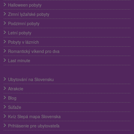
Halloween pobyty
Zimní lyžařské pobyty
Podzimní pobyty
Letní pobyty
Pobyty v lázních
Romantický víkend pro dva
Last minute
Ubytování na Slovensku
Atrakcie
Blog
Súťaže
Kvíz Slepá mapa Slovenska
Prihlásenie pre ubytovateľa