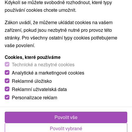
Kdykoli se můžete svobodně rozhodnout, které typy
O ZAŘÍZENÍ
VYBAVENÍ
používání cookies chcete umožnit.
Zákon uvádí, že můžeme ukládat cookies na vašem
zařízení, pokud jsou nezbytně nutné pro provoz této
stránky. Pro všechny ostatní typy cookies potřebujeme
vaše povolení.
Cookies, které používáme
Technické a nezbytné cookies
Analytické a marketingové cookies
Reklamné úložisko
Reklamní uživatelská data
Personalizace reklam
Povolit vše
Povolit vybrané