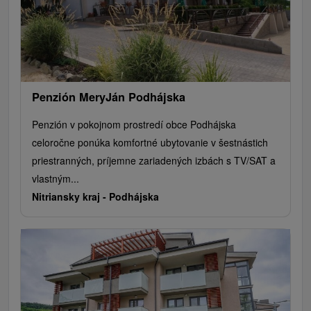
Penzión MeryJán Podhájska
Penzión v pokojnom prostredí obce Podhájska
celoročne ponúka komfortné ubytovanie v šestnástich
priestranných, príjemne zariadených izbách s TV/SAT a
vlastným...
Nitriansky kraj -
Podhájska