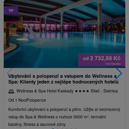
TIP
2 732,98
Kč
od
/noc/osoba
Ubytování s polopenzí a vstupem do Wellness a
Spa: Klienty jeden z nejlépe hodnocených hotelů
Wellness & Spa Hotel Kaskady
★
★
★
★
Sliač - Sielnica
Od 1 Noci
Polopenze
Komfortní ubytování s polopenzí a pitím. Užijte si neomezený
vstup do Spa & Wellness o rozloze 3000 m², termální
bazény, fitness a saunové zóny.