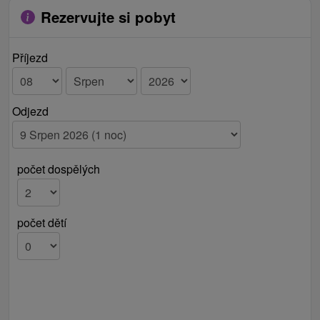
najnavštevovanejšie kúpeľné a turistické miesta na
Rezervujte si pobyt
Slovensku.
Příjezd
Odjezd
počet dospělých
počet dětí