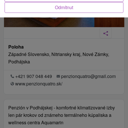
Odmítnut
Poloha
Západné Slovensko, Nitriansky kraj, Nové Zámky,
Podhájska
+421 907 048 449
penzionquatro@gmail.com
www.penzionquatro.sk/
Penzión v Podhájskej - komfortné klimatizované izby
len pár krokov od známeho termálneho kúpaliska a
wellness centra Aquamarin