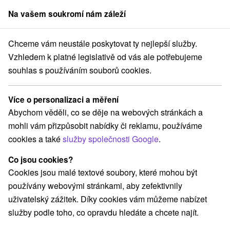
Na vašem soukromí nám záleží
člen skupiny
Sorger
Chceme vám neustále poskytovat ty nejlepší služby.
Západné Slovensko
Nitriansky kraj
Podhájska
Penzión Quatro
Vzhledem k platné legislativě od vás ale potřebujeme
souhlas s používáním souborů cookies.
Penzión Quatro
Podhájska
Více o personalizaci a měření
Abychom věděli, co se děje na webových stránkách a
mohli vám přizpůsobit nabídky či reklamu, používáme
Rezervovat přes booking
cookies a také
služby společnosti Google
.
Co jsou cookies?
Cookies jsou malé textové soubory, které mohou být
REZERVACE A VÝBĚR POBYTU
používány webovými stránkami, aby zefektivnily
Kontaktujte přímo ubytovatele.
uživatelský zážitek. Díky cookies vám můžeme nabízet
služby podle toho, co opravdu hledáte a chcete najít.
Navigovat do místa