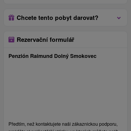
poplatek.
Check in / Check out:
15.00 hod. / 10.00 hod.
Chcete tento pobyt darovat?
Rezervační formulář
Penzión Raimund Dolný Smokovec
Předtím, než kontaktujete naši zákaznickou podporu,