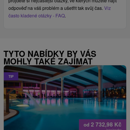
projděte si nejčastější otázky, ve kterých můžete najít
odpověď na váš problém a ušetřit tak svůj čas.
Viz
často kladené otázky - FAQ
.
TYTO NABÍDKY BY VÁS
MOHLY TAKÉ ZAJÍMAT
TIP
2 732,98
Kč
od
/noc/osoba