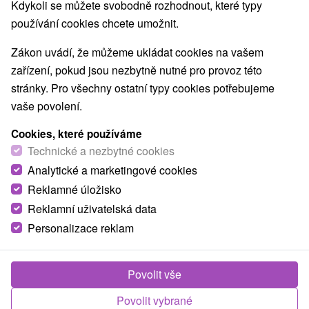
Kdykoli se můžete svobodně rozhodnout, které typy
Délka pobytu
od nocí
Možnosti stravování
snídaně
používání cookies chcete umožnit.
Datum platnosti pobytu do
neobmedzená platnosť
Poloha
Zákon uvádí, že můžeme ukládat cookies na vašem
Východné Slovensko, Prešovský kraj, Dolný
zařízení, pokud jsou nezbytně nutné pro provoz této
Smokovec
stránky. Pro všechny ostatní typy cookies potřebujeme
Cena
vaše povolení.
0,-
Kč
/ Noc / os.
od
Cookies, které používáme
Zavolejte nám - +421 2 21 02 57 57
Technické a nezbytné cookies
Analytické a marketingové cookies
Reklamné úložisko
Tento pobyt je součástí nabídky
Reklamní uživatelská data
zařízení:
Personalizace reklam
Povolit vše
Povolit vybrané
Penzión Raimund Dolný Smokovec