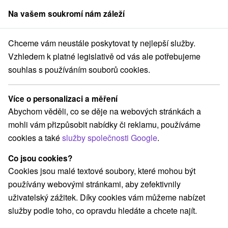
Na vašem soukromí nám záleží
člen skupiny
Sorger
Chceme vám neustále poskytovat ty nejlepší služby.
ovec
Penzión Raimund Dolný Smokovec
Ubytovanie s raňajkami
Vzhledem k platné legislativě od vás ale potřebujeme
souhlas s používáním souborů cookies.
Ubytovanie s raňajkami
Penzión Raimund Dolný Smokovec
Dolný Smokovec
Více o personalizaci a měření
Abychom věděli, co se děje na webových stránkách a
mohli vám přizpůsobit nabídky či reklamu, používáme
Rezervace a výběr pobytu
cookies a také
služby společnosti Google
.
Co jsou cookies?
Navigovat do místa
Cookies jsou malé textové soubory, které mohou být
používány webovými stránkami, aby zefektivnily
Zařízení je momentálně vyřazeno z naší nabídky!
uživatelský zážitek. Díky cookies vám můžeme nabízet
služby podle toho, co opravdu hledáte a chcete najít.