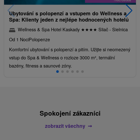
Ubytování s polopenzí a vstupem do Wellness a
Spa: Klienty jeden z nejlépe hodnocených hotelů
Wellness & Spa Hotel Kaskady
★
★
★
★
Sliač - Sielnica
Od 1 Noci
Polopenze
Komfortní ubytování s polopenzí a pitím. Užijte si neomezený
vstup do Spa & Wellness o rozloze 3000 m², termální
bazény, fitness a saunové zóny.
Spokojení zákazníci
zobrazit všechny