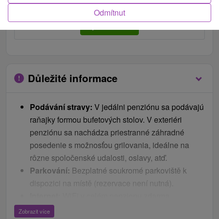
Odmítnut
Detailní informace o zařízení
Vybrat termín
Důležité informace
Podávání stravy:
V jedálni penziónu sa podávajú
raňajky formou bufetových stolov. V exteriéri
penziónu sa nachádza priestranné záhradné
posedenie s možnosťou grilovania, ideálne na
rôzne spoločenské udalosti, oslavy, atď.
Parkování:
Bezplatné soukromé parkoviště k
dispozici na místě (rezervace není nutná).
Internet:
WiFi v celém penzionu zdarma.
Zvířata:
Domácí zvířata jsou povolena za
Zobrazit více