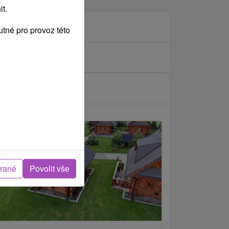
t.
tné pro provoz této
brané
Povolit vše