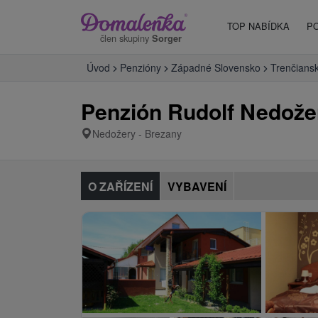
TOP NABÍDKA
P
člen skupiny
Sorger
Úvod
Penzióny
Západné Slovensko
Trenčiansk
Penzión Rudolf Nedože
Nedožery - Brezany
O ZAŘÍZENÍ
VYBAVENÍ