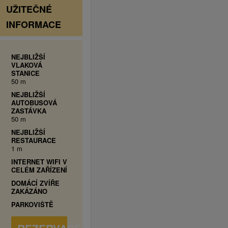
UŽITEČNÉ
INFORMACE
NEJBLIŽŠÍ
VLAKOVÁ
STANICE
50 m
NEJBLIŽŠÍ
AUTOBUSOVÁ
ZASTÁVKA
50 m
NEJBLIŽŠÍ
RESTAURACE
1 m
INTERNET WIFI V
CELÉM ZAŘÍZENÍ
DOMÁCÍ ZVÍŘE
ZAKÁZÁNO
PARKOVIŠTĚ