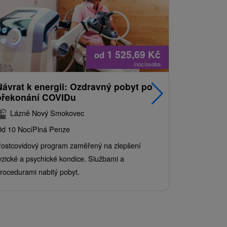
1 525,69
Kč
od
/noc/osoba
Návrat k energii: Ozdravný pobyt po
Nejprodá
překonání COVIDu
pobyt s
balíkem 
Lázně Nový Smokovec
Grand 
d 10 Nocí
Plná Penze
Od 2 Nocí
Al
ostcovidový program zaměřený na zlepšení
Užijte si pe
yzické a psychické kondice. Službami a
kde se skvěl
rocedurami nabitý pobyt.
služby pro c