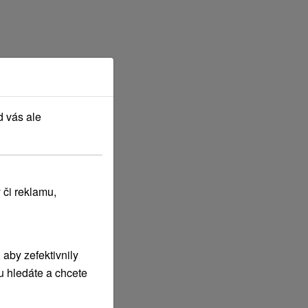
d vás ale
 či reklamu,
aby zefektivnily
u hledáte a chcete