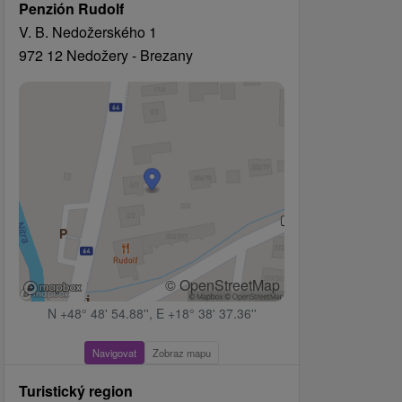
Penzión Rudolf
V. B. Nedožerského 1
972 12 Nedožery - Brezany
© OpenStreetMap
N +48° 48' 54.88'', E +18° 38' 37.36''
Navigovat
Zobraz mapu
Turistický region