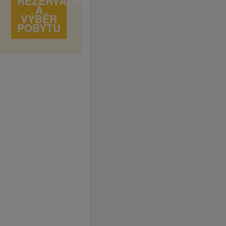
REZERVACE
A
VÝBĚR
POBYTU