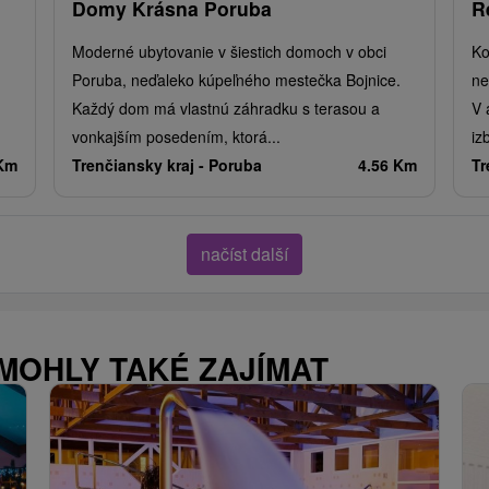
Domy Krásna Poruba
R
Moderné ubytovanie v šiestich domoch v obci
Ko
Poruba, neďaleko kúpeľného mestečka Bojnice.
ne
Každý dom má vlastnú záhradku s terasou a
V 
vonkajším posedením, ktorá...
iz
 Km
Trenčiansky kraj -
Poruba
4.56 Km
Tr
načíst další
 MOHLY TAKÉ ZAJÍMAT