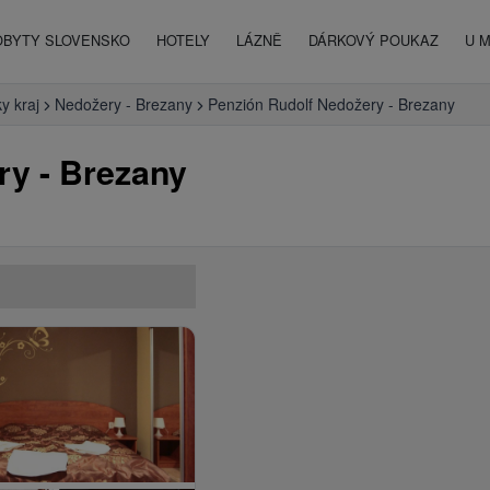
OBYTY SLOVENSKO
HOTELY
LÁZNĚ
DÁRKOVÝ POUKAZ
U 
y kraj
Nedožery - Brezany
Penzión Rudolf Nedožery - Brezany
ry - Brezany