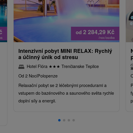
č
2 284,29
Kč
od
ba
/noc/osoba
Intenzivní pobyt MINI RELAX: Rychlý
a účinný únik od stresu
Hotel Flóra
★
★
★
Trenčianske Teplice
Od 2 Nocí
Polopenze
O
Relaxační pobyt se 2 léčebnými procedurami a
P
vstupem do bazénového a saunového světa rychle
f
doplní síly a energii.
p
.