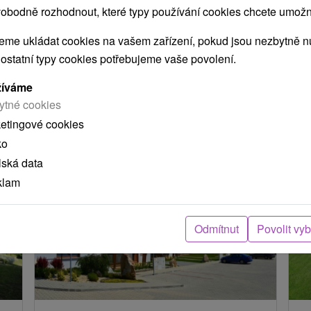
obodně rozhodnout, které typy používání cookies chcete umožni
ení
me ukládat cookies na vašem zařízení, pokud jsou nezbytně nu
 ostatní typy cookies potřebujeme vaše povolení.
arou, skutečná délka cesty může být jiná.
žíváme
ytné cookies
e nacházejí v blízkosti?
ketingové cookies
ko
lská data
klam
Odmítnut
Povolit vy