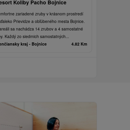
esort Koliby Pacho Bojnice
mfortne zariadené zruby v krásnom prostredí
ďaleko Prievidze a obľúbeného mesta Bojnice.
areáli sa nachádza 14 zrubov a 4 samostatné
by. Každý zo siedmich samostatných...
enčiansky kraj -
Bojnice
4.82 Km