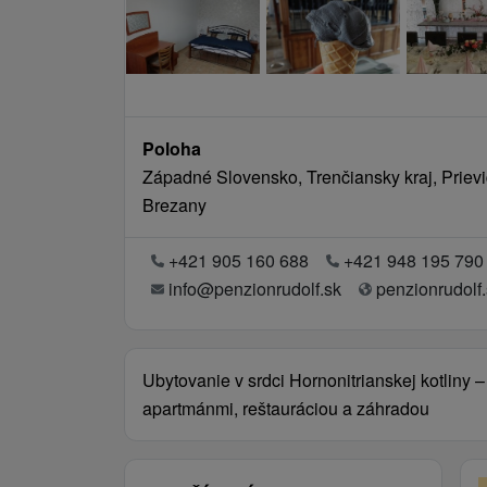
Poloha
Západné Slovensko, Trenčiansky kraj, Priev
Brezany
+421 905 160 688
+421 948 195 790
info@penzionrudolf.sk
penzionrudolf.
Ubytovanie v srdci Hornonitrianskej kotliny 
apartmánmi, reštauráciou a záhradou