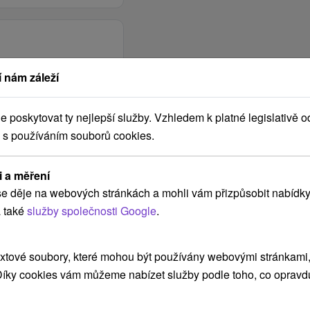
 nám záleží
poskytovat ty nejlepší služby. Vzhledem k platné legislativě o
 s používáním souborů cookies.
i a měření
e děje na webových stránkách a mohli vám přizpůsobit nabídky
 také
služby společnosti Google
.
xtové soubory, které mohou být používány webovými stránkami, 
 Díky cookies vám můžeme nabízet služby podle toho, co opravd
POKRAČOVAT