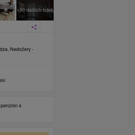
+30 dalších fotek
idza, Nedožery -
sk/
– penzión s