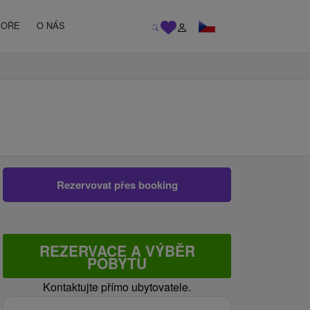
MOŘE
O NÁS
Rezervovat přes booking
REZERVACE A VÝBĚR
POBYTU
Kontaktujte přímo ubytovatele.