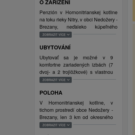
O ZAŘÍZENÍ
Penzión v Hornonitrianskej kotline
na toku rieky Nitry, v obci Nedožery -
Brezany, neďaleko kúpeľného
mestečka Bojnice, ponúka deväť
ZOBRAZIT VÍCE
izieb situovaných do záhrady s
UBYTOVÁNÍ
vlastným sociálnym zariadením a
dva apartmány s pohodlnou
Ubytovať sa je možné v 9
spálňou, kuchynským kútom
komfortne zariadených izbách (7
prepojeným s obývacím priestorom
dvoj- a 2 trojlôžkové) s vlastnou
a kúpeľňou s toaletou. Každá izba
kúpeľňou a toaletou (sprchový kút,
ZOBRAZIT VÍCE
vrátane apartmánov disponuje
umývadlo, uteráky) a v 2
súkromnou teraskou s vonkajším
POLOHA
apartmánoch s pohodlnou
posedením. Súčasťou vybavenia
dvojlôžkovou spálňou, obývacím
V Hornonitrianskej kotline, v
penziónu je aj reštaurácia, ktorej
priestorom (TV, pohovka terasa)
tichom prostredí obce Nedožery -
súčasťou je bar, v lete zmrzlinový
prepojeným s plne vybaveným
Brezany, len 3 km od okresného
salónik a terasa. V prípade záujmu
kuchynským kútom s jedálenským
mesta Prievidza a 5 km od
ZOBRAZIT VÍCE
je možné poskytnúť kongresové a
sedením a kúpeľňou (toaleta,
turisticky vyhľadávaného mesta