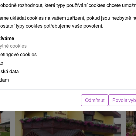
obodně rozhodnout, které typy používání cookies chcete umožni
POKRAČOVAT
me ukládat cookies na vašem zařízení, pokud jsou nezbytně nu
 ostatní typy cookies potřebujeme vaše povolení.
ení
žíváme
ytné cookies
arou, skutečná délka cesty může být jiná.
ketingové cookies
ko
e nacházejí v blízkosti?
lská data
klam
Odmítnut
Povolit vy