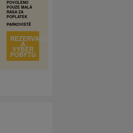
POVOLENO
POUZE MALÁ
RASA ZA
POPLATEK
PARKOVIŠTĚ
REZERVACE
A
VÝBĚR
POBYTU