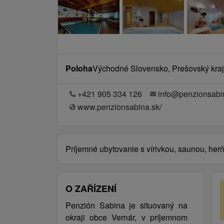
Poloha
Východné Slovensko, Prešovský kraj
+421 905 334 126
info@penzionsabi
www.penzionsabina.sk/
Príjemné ubytovanie s vírivkou, saunou, her
O ZAŘÍZENÍ
Penzión Sabina je situovaný na
okraji obce Vernár, v príjemnom