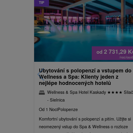
TIP
2 731,29
K
od
/noc/oso
Ubytování s polopenzí a vstupem do
Wellness a Spa: Klienty jeden z
nejlépe hodnocených hotelů
Wellness & Spa Hotel Kaskady
★
★
★
★
Sliač
- Sielnica
Od 1 Noci
Polopenze
Komfortní ubytování s polopenzí a pitím. Užijte si
neomezený vstup do Spa & Wellness o rozloze