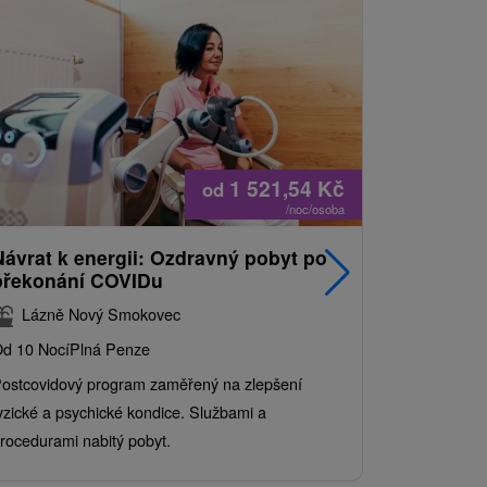
1 521,54
Kč
od
/noc/osoba
Návrat k energii: Ozdravný pobyt po
Nejprodá
překonání COVIDu
pobyt s
balíkem 
Lázně Nový Smokovec
Grand 
d 10 Nocí
Plná Penze
Od 2 Nocí
Al
ostcovidový program zaměřený na zlepšení
Užijte si pe
yzické a psychické kondice. Službami a
kde se skvěl
rocedurami nabitý pobyt.
služby pro c