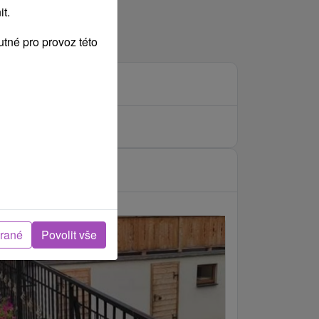
t.
tné pro provoz této
brané
Povolit vše