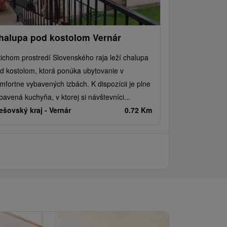
halupa pod kostolom Vernár
tichom prostredí Slovenského raja leží chalupa
d kostolom, ktorá ponúka ubytovanie v
mfortne vybavených izbách. K dispozícii je plne
bavená kuchyňa, v ktorej si návštevníci...
ešovský kraj -
Vernár
0.72 Km