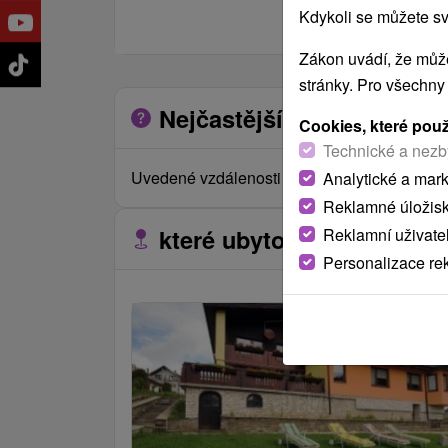
Kdykoli se můžete sv
Zákon uvádí, že může
stránky. Pro všechny
Nejčastější otázky o zaříz
Cookies, které pou
Technické a nezb
Uvedené vzdálenosti jsou měřeny vzdušnou č
Analytické a mar
Reklamné úložis
které ubytovací zařízení s
Reklamní uživate
Personalizace re