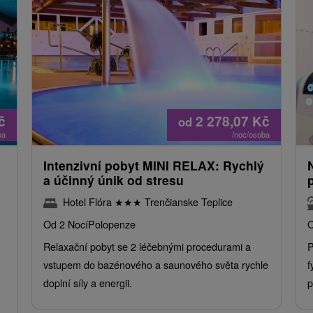
č
2 278,07
Kč
od
ba
/noc/osoba
Intenzivní pobyt MINI RELAX: Rychlý
a účinný únik od stresu
Hotel Flóra
★
★
★
Trenčianske Teplice
Od 2 Nocí
Polopenze
O
Relaxační pobyt se 2 léčebnými procedurami a
P
vstupem do bazénového a saunového světa rychle
f
doplní síly a energii.
p