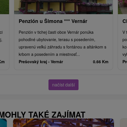
Penzión u Šimona *** Vernár
C
ci
Penzión v tichej časti obce Vernár ponúka
V 
j,
pohodlné ubytovanie, terasu s posedením,
po
upravenú veľkú záhradu s fontánou a altánkom s
ko
krbom a posedením a miestnosť...
vy
 Km
Prešovský kraj -
Vernár
0.66 Km
Pr
načíst další
 MOHLY TAKÉ ZAJÍMAT