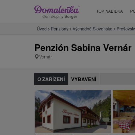
TOP NABÍDKA
P
člen skupiny
Sorger
Úvod
Penzióny
Východné Slovensko
Prešovský
Penzión Sabina Vernár
Vernár
O ZAŘÍZENÍ
VYBAVENÍ