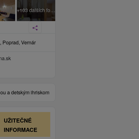
+103 dalších fotek
, Poprad, Vernár
na.sk
ňou a detským ihriskom
UŽITEČNÉ
INFORMACE