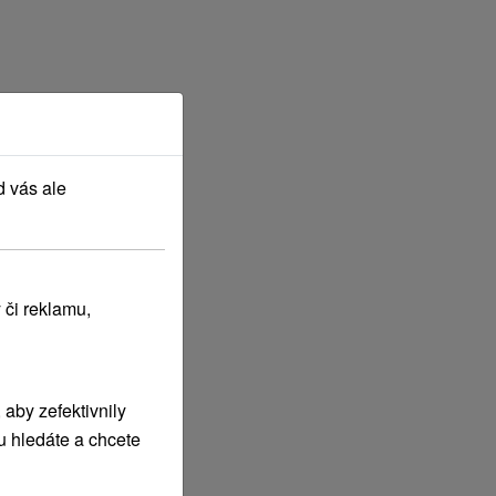
d vás ale
 či reklamu,
aby zefektivnily
u hledáte a chcete