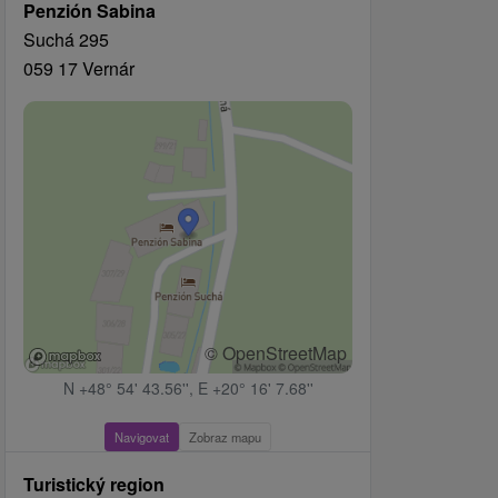
Penzión Sabina
Suchá 295
059 17 Vernár
© OpenStreetMap
N +48° 54' 43.56'', E +20° 16' 7.68''
Navigovat
Zobraz mapu
Turistický region