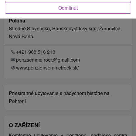
Odmítnut
Poloha
Stredné Slovensko, Banskobystrický kraj, Žarnovica,
Nová Baňa
+421 903 516 210
penzsemmelrock@gmail.com
www.penzionsemmelrock.sk/
Priestranné ubytovanie s nádychom histórie na
Pohroní
O ZAŘÍZENÍ
Komfortné ubytovanie v penzióne, neďaleko centra