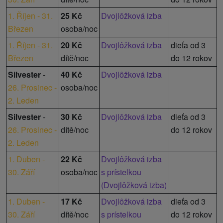
1. Říjen - 31.
25 Kč
Dvojlôžková izba
Březen
osoba/noc
1. Říjen - 31.
20 Kč
Dvojlôžková izba
dieťa od 3
Březen
dítě/noc
do 12 rokov
Silvester
-
40 Kč
Dvojlôžková izba
26. Prosinec -
osoba/noc
2. Leden
Silvester
-
30 Kč
Dvojlôžková izba
dieťa od 3
26. Prosinec -
dítě/noc
do 12 rokov
2. Leden
1. Duben -
22 Kč
Dvojlôžková izba
30. Září
osoba/noc
s prístelkou
(Dvojlôžková izba)
1. Duben -
17 Kč
Dvojlôžková izba
dieťa od 3
30. Září
dítě/noc
s prístelkou
do 12 rokov