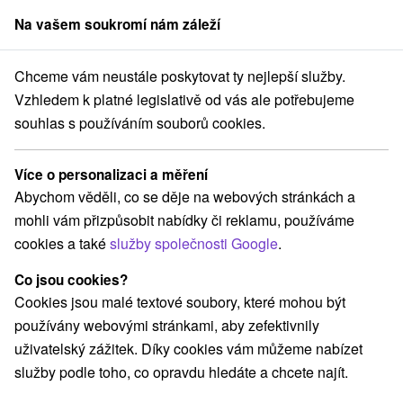
Na vašem soukromí nám záleží
člen skupiny
Sorger
Chceme vám neustále poskytovat ty nejlepší služby.
anskobystrický kraj
Nová Baňa
Penzión Semmelrock Nová Baňa
Vzhledem k platné legislativě od vás ale potřebujeme
souhlas s používáním souborů cookies.
Penzión Semmelrock Nová Baňa
Nová Baňa
Více o personalizaci a měření
Abychom věděli, co se děje na webových stránkách a
mohli vám přizpůsobit nabídky či reklamu, používáme
REZERVACE A VÝBĚR POBYTU
cookies a také
služby společnosti Google
.
Kontaktujte přímo ubytovatele.
Co jsou cookies?
Navigovat do místa
Cookies jsou malé textové soubory, které mohou být
používány webovými stránkami, aby zefektivnily
O ZAŘÍZENÍ
VYBAVENÍ
uživatelský zážitek. Díky cookies vám můžeme nabízet
služby podle toho, co opravdu hledáte a chcete najít.