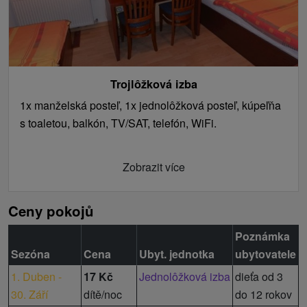
Trojlôžková izba
1x manželská posteľ, 1x jednolôžková posteľ, kúpeľňa
s toaletou, balkón, TV/SAT, telefón, WiFi.
Zobrazit více
Ceny pokojů
Poznámka
Sezóna
Cena
Ubyt. jednotka
ubytovatele
1. Duben -
17 Kč
Jednolôžková izba
dieťa od 3
30. Září
dítě/noc
do 12 rokov