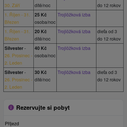
30. Září
dítě/noc
do 12 rokov
1. Říjen - 31.
25 Kč
Trojlôžková izba
Březen
osoba/noc
1. Říjen - 31.
20 Kč
Trojlôžková izba
dieťa od 3
Březen
dítě/noc
do 12 rokov
Silvester
-
40 Kč
Trojlôžková izba
26. Prosinec -
osoba/noc
2. Leden
Silvester
-
30 Kč
Trojlôžková izba
dieťa od 3
26. Prosinec -
dítě/noc
do 12 rokov
2. Leden
Rezervujte si pobyt
Příjezd