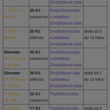
(Dvojlôžková izba)
1. Říjen - 31.
25 Kč
Dvojlôžková izba
Březen
osoba/noc
s prístelkou
(Dvojlôžková izba)
1. Říjen - 31.
20 Kč
Dvojlôžková izba
dieťa od 3
Březen
dítě/noc
s prístelkou
do 12 rokov
(Dvojlôžková izba)
Silvester
-
40 Kč
Dvojlôžková izba
26. Prosinec -
osoba/noc
s prístelkou
2. Leden
(Dvojlôžková izba)
Silvester
-
30 Kč
Dvojlôžková izba
dieťa od 3
26. Prosinec -
dítě/noc
s prístelkou
do 12 rokov
2. Leden
(Dvojlôžková izba)
1. Duben -
22 Kč
Trojlôžková izba
30. Září
osoba/noc
1. Duben -
17 Kč
Trojlôžková izba
dieťa od 3