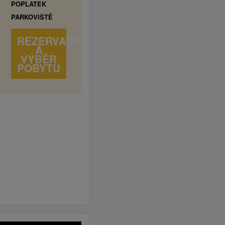
POPLATEK
PARKOVIŠTĚ
REZERVACE
A
VÝBĚR
POBYTU