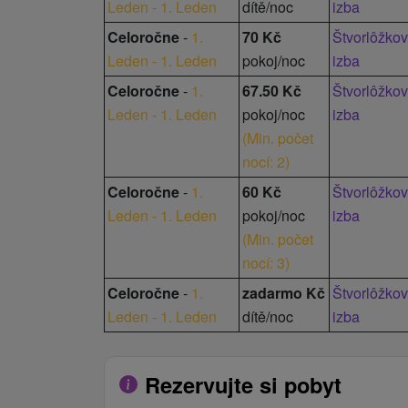
Leden - 1. Leden
dítě/noc
izba
Celoročne
-
1.
70 Kč
Štvorlôžko
Leden - 1. Leden
pokoj/noc
izba
Celoročne
-
1.
67.50 Kč
Štvorlôžko
Leden - 1. Leden
pokoj/noc
izba
(
Min. počet
nocí: 2
)
Celoročne
-
1.
60 Kč
Štvorlôžko
Leden - 1. Leden
pokoj/noc
izba
(
Min. počet
nocí: 3
)
Celoročne
-
1.
zadarmo Kč
Štvorlôžko
Leden - 1. Leden
dítě/noc
izba
Rezervujte si pobyt