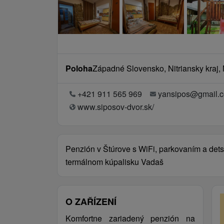
Poloha
Západné Slovensko, Nitriansky kraj,
+421 911 565 969
yansipos@gmail.
www.siposov-dvor.sk/
Penzión v Štúrove s WiFi, parkovaním a detsk
termálnom kúpalisku Vadaš
O ZAŘÍZENÍ
Komfortne zariadený penzión na