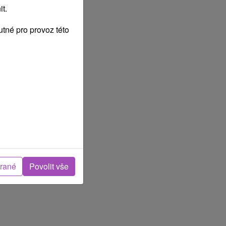
t.
tné pro provoz této
brané
Povolit vše