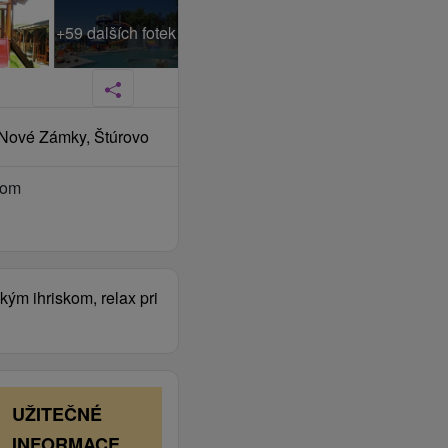
+59 dalších fotek
 Nové Zámky, Štúrovo
com
ým ihriskom, relax pri
UŽITEČNÉ
INFORMACE