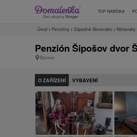
TOP NABÍDKA
P
člen skupiny
Sorger
Úvod
Penzióny
Západné Slovensko
Nitriansky 
Penzión Šipošov dvor 
Štúrovo
O ZAŘÍZENÍ
VYBAVENÍ