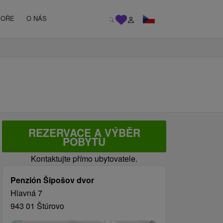
MOŘE
O NÁS
REZERVACE A VÝBĚR
POBYTU
Kontaktujte přímo ubytovatele.
Penzión Šipošov dvor
Hlavná 7
943 01 Štúrovo