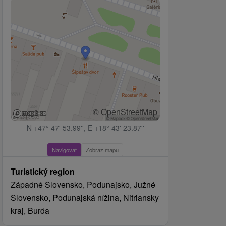
© OpenStreetMap
N +47° 47' 53.99'', E +18° 43' 23.87''
Navigovat
Zobraz mapu
Turistický region
Západné Slovensko, Podunajsko, Južné
Slovensko, Podunajská nížina, Nitriansky
kraj, Burda