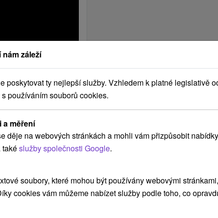
 nám záleží
poskytovat ty nejlepší služby. Vzhledem k platné legislativě o
 s používáním souborů cookies.
i a měření
e děje na webových stránkách a mohli vám přizpůsobit nabídky
 také
služby společnosti Google
.
2x
Štvorlôžková
izba
xtové soubory, které mohou být používány webovými stránkami, 
 Díky cookies vám můžeme nabízet služby podle toho, co opravd
2x Štvorlôžková
izba: 1x