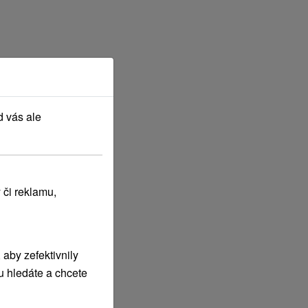
d vás ale
 či reklamu,
aby zefektivnily
u hledáte a chcete