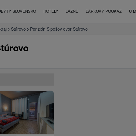
OBYTY SLOVENSKO
HOTELY
LÁZNĚ
DÁRKOVÝ POUKAZ
U 
kraj
Štúrovo
Penzión Šipošov dvor Štúrovo
Štúrovo