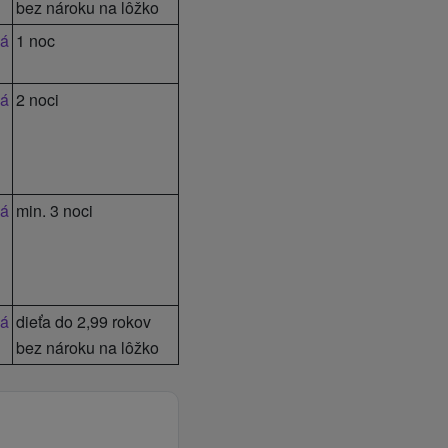
bez nároku na lôžko
vá
1 noc
vá
2 noci
vá
min. 3 noci
vá
dieťa do 2,99 rokov
bez nároku na lôžko