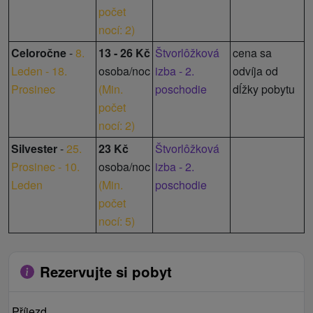
počet
nocí: 2
)
Celoročne
-
8.
13 - 26 Kč
Štvorlôžková
cena sa
Leden - 18.
osoba/noc
izba - 2.
odvíja od
Prosinec
(
Min.
poschodie
dĺžky pobytu
počet
nocí: 2
)
Silvester
-
25.
23 Kč
Štvorlôžková
Prosinec - 10.
osoba/noc
izba - 2.
Leden
(
Min.
poschodie
počet
nocí: 5
)
Rezervujte si pobyt
Příjezd