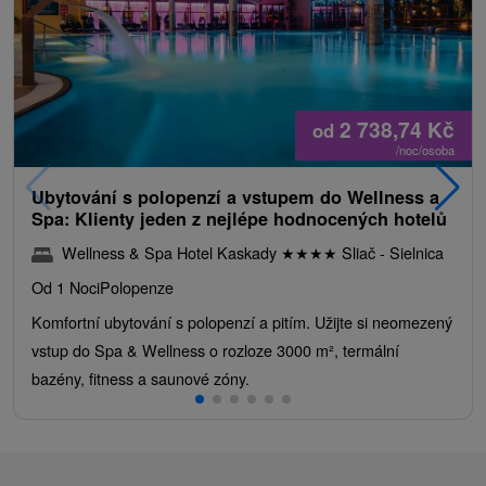
2 738,74
Kč
od
/noc/osoba
Ubytování s polopenzí a vstupem do Wellness a
Spa: Klienty jeden z nejlépe hodnocených hotelů
Wellness & Spa Hotel Kaskady
★
★
★
★
Sliač - Sielnica
Od 1 Noci
Polopenze
Komfortní ubytování s polopenzí a pitím. Užijte si neomezený
vstup do Spa & Wellness o rozloze 3000 m², termální
bazény, fitness a saunové zóny.