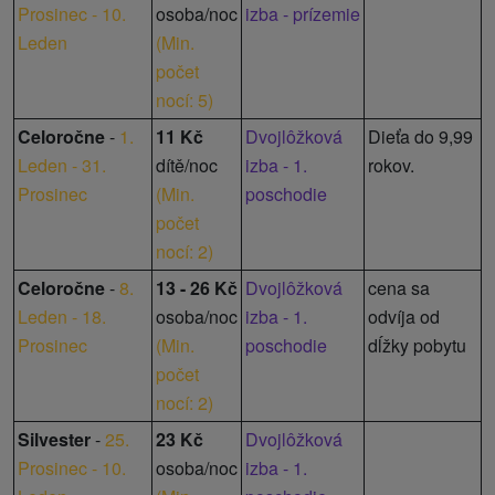
Prosinec - 10.
osoba/noc
izba - prízemie
Leden
(
Min.
počet
nocí: 5
)
Celoročne
-
1.
11 Kč
Dvojlôžková
Dieťa do 9,99
Leden - 31.
dítě/noc
izba - 1.
rokov.
Prosinec
(
Min.
poschodie
počet
nocí: 2
)
Celoročne
-
8.
13 - 26 Kč
Dvojlôžková
cena sa
Leden - 18.
osoba/noc
izba - 1.
odvíja od
Prosinec
(
Min.
poschodie
dĺžky pobytu
počet
nocí: 2
)
Silvester
-
25.
23 Kč
Dvojlôžková
Prosinec - 10.
osoba/noc
izba - 1.