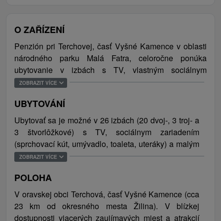
O ZAŘÍZENÍ
Penzión pri Terchovej, časť Vyšné Kamence v oblasti
národného parku Malá Fatra, celoročne ponúka
ubytovanie v izbách s TV, vlastným sociálnym
zariadením a malým kuchynským kútikom (niektoré
ZOBRAZIT VÍCE
jednotky potešia aj vstupom na balkón). V spoločných
UBYTOVÁNÍ
priestoroch sa nachádza herňa s biliardom, ping
pongom a stolným futbalom a na dvoch poschodiach je
Ubytovať sa je možné v 26 izbách (20 dvoj-, 3 troj- a
hosťom k dispozícii aj zdieľaná moderne vybavená
3 štvorlôžkové) s TV, sociálnym zariadením
kuchyňa. Príjemne posedieť si je možné v pekne
(sprchovací kút, umývadlo, toaleta, uteráky) a malým
upravenej záhrade s altánkom a krbom, vonkajším
kuchynským kútom. Súčasťou penziónu je aj herňa a
ZOBRAZIT VÍCE
ohniskom a jazierkom. O dokonalý relax sa postará
2 spoločné štandardne vybavené kuchyne. Celková
sauna s kompletným príslušenstvom a krytý bazén.
POLOHA
kapacita ubytovania je 77 osôb (61 lôžok, 16
Najmenší sa zabavia na preliezkach, hojdačkách a
prísteliek).
V oravskej obci Terchová, časť Vyšné Kamence (cca
šmýkačke. Samozrejmosťou je bezplatné WiFi
23 km od okresného mesta Žilina). V blízkej
pripojenie na internet a parkovanie zabezpečené v
dostupnosti viacerých zaujímavých miest a atrakcií