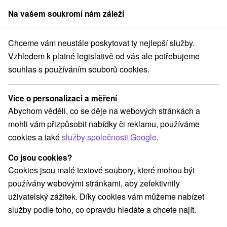
Na vašem soukromí nám záleží
člen skupiny
Sorger
Chceme vám neustále poskytovat ty nejlepší služby.
dné Slovensko
Žilinský kraj
Terchová
Penzión Šuštiak Terchová
Vzhledem k platné legislativě od vás ale potřebujeme
souhlas s používáním souborů cookies.
Penzión Šuštiak Terchová
Terchová
Více o personalizaci a měření
Abychom věděli, co se děje na webových stránkách a
mohli vám přizpůsobit nabídky či reklamu, používáme
Rezervovat přes booking
cookies a také
služby společnosti Google
.
Co jsou cookies?
Cookies jsou malé textové soubory, které mohou být
REZERVACE A VÝBĚR POBYTU
používány webovými stránkami, aby zefektivnily
Kontaktujte přímo ubytovatele.
uživatelský zážitek. Díky cookies vám můžeme nabízet
služby podle toho, co opravdu hledáte a chcete najít.
Navigovat do místa