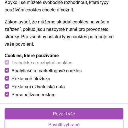
Kdykoli se můžete svobodně rozhodnout, které typy
O ZAŘÍZENÍ
VYBAVENÍ
používání cookies chcete umožnit.
Zákon uvádí, že můžeme ukládat cookies na vašem
zařízení, pokud jsou nezbytně nutné pro provoz této
stránky. Pro všechny ostatní typy cookies potřebujeme
vaše povolení.
Cookies, které používáme
Technické a nezbytné cookies
Analytické a marketingové cookies
Reklamné úložisko
Reklamní uživatelská data
Personalizace reklam
Povolit vše
Povolit vybrané