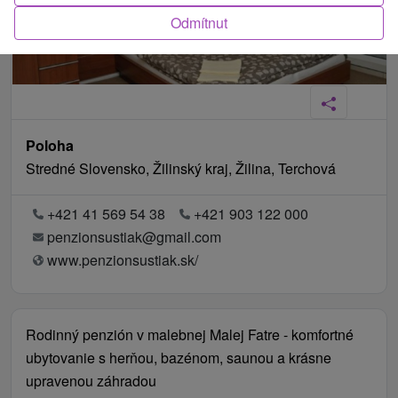
Odmítnut
Poloha
Stredné Slovensko, Žilinský kraj, Žilina, Terchová
+421 41 569 54 38
+421 903 122 000
penzionsustiak@gmail.com
www.penzionsustiak.sk/
Rodinný penzión v malebnej Malej Fatre - komfortné
ubytovanie s herňou, bazénom, saunou a krásne
upravenou záhradou