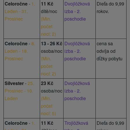
Celoročne
-
1.
11 Kč
Dvojlôžková
Dieťa do 9,99
Leden - 31.
dítě/noc
izba - 2.
rokov.
Prosinec
(
Min.
poschodie
počet
nocí: 2
)
Celoročne
-
8.
13 - 26 Kč
Dvojlôžková
cena sa
Leden - 18.
osoba/noc
izba - 2.
odvíja od
Prosinec
(
Min.
poschodie
dĺžky pobytu
počet
nocí: 2
)
Silvester
-
25.
23 Kč
Dvojlôžková
Prosinec - 10.
osoba/noc
izba - 2.
Leden
(
Min.
poschodie
počet
nocí: 5
)
Celoročne
-
1.
11 Kč
Trojlôžková
Dieťa do 9,99