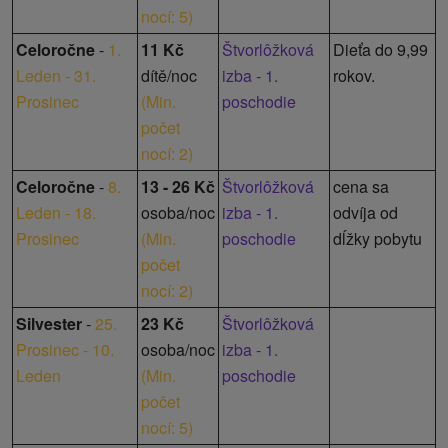
nocí: 5
)
Celoročne
-
1.
11 Kč
Štvorlôžková
Dieťa do 9,99
Leden - 31.
dítě/noc
izba - 1.
rokov.
Prosinec
(
Min.
poschodie
počet
nocí: 2
)
Celoročne
-
8.
13 - 26 Kč
Štvorlôžková
cena sa
Leden - 18.
osoba/noc
izba - 1.
odvíja od
Prosinec
(
Min.
poschodie
dĺžky pobytu
počet
nocí: 2
)
Silvester
-
25.
23 Kč
Štvorlôžková
Prosinec - 10.
osoba/noc
izba - 1.
Leden
(
Min.
poschodie
počet
nocí: 5
)