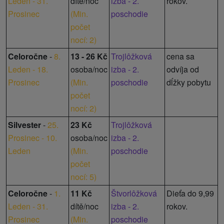
Leden - 31.
dítě/noc
izba - 2.
rokov.
Prosinec
(
Min.
poschodie
počet
nocí: 2
)
Celoročne
-
8.
13 - 26 Kč
Trojlôžková
cena sa
Leden - 18.
osoba/noc
izba - 2.
odvíja od
Prosinec
(
Min.
poschodie
dĺžky pobytu
počet
nocí: 2
)
Silvester
-
25.
23 Kč
Trojlôžková
Prosinec - 10.
osoba/noc
izba - 2.
Leden
(
Min.
poschodie
počet
nocí: 5
)
Celoročne
-
1.
11 Kč
Štvorlôžková
Dieťa do 9,99
Leden - 31.
dítě/noc
izba - 2.
rokov.
Prosinec
(
Min.
poschodie