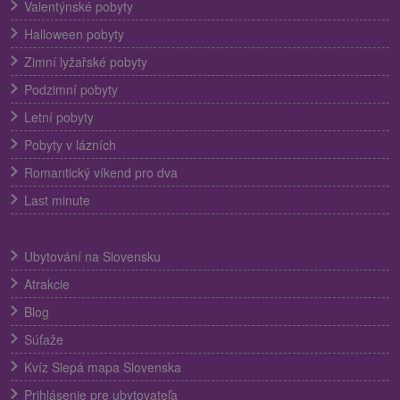
Valentýnské pobyty
Halloween pobyty
Zimní lyžařské pobyty
Podzimní pobyty
Letní pobyty
Pobyty v lázních
Romantický víkend pro dva
Last minute
Ubytování na Slovensku
Atrakcie
Blog
Súťaže
Kvíz Slepá mapa Slovenska
Prihlásenie pre ubytovateľa