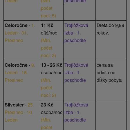
Leden
(
Min.
poschodie
počet
nocí: 5
)
Celoročne
-
1.
11 Kč
Trojlôžková
Dieťa do 9,99
Leden - 31.
dítě/noc
izba - 1.
rokov.
Prosinec
(
Min.
poschodie
počet
nocí: 2
)
Celoročne
-
8.
13 - 26 Kč
Trojlôžková
cena sa
Leden - 18.
osoba/noc
izba - 1.
odvíja od
Prosinec
(
Min.
poschodie
dĺžky pobytu
počet
nocí: 2
)
Silvester
-
25.
23 Kč
Trojlôžková
Prosinec - 10.
osoba/noc
izba - 1.
Leden
(
Min.
poschodie
počet