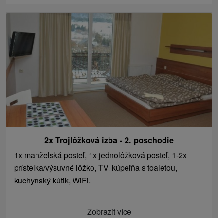
2x Trojlôžková izba - 2. poschodie
1x manželská posteľ, 1x jednolôžková posteľ, 1-2x
prístelka/výsuvné lôžko, TV, kúpeľňa s toaletou,
kuchynský kútik, WiFi.
Zobrazit více