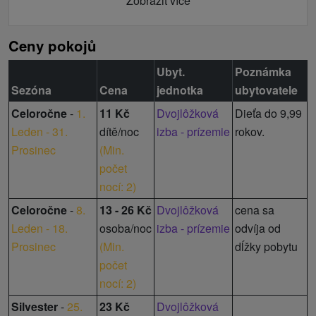
Zobrazit více
Ceny pokojů
Ubyt.
Poznámka
Sezóna
Cena
jednotka
ubytovatele
Celoročne
-
1.
11 Kč
Dvojlôžková
Dieťa do 9,99
Leden - 31.
dítě/noc
izba - prízemie
rokov.
Prosinec
(
Min.
počet
nocí: 2
)
Celoročne
-
8.
13 - 26 Kč
Dvojlôžková
cena sa
Leden - 18.
osoba/noc
izba - prízemie
odvíja od
Prosinec
(
Min.
dĺžky pobytu
počet
nocí: 2
)
Silvester
-
25.
23 Kč
Dvojlôžková