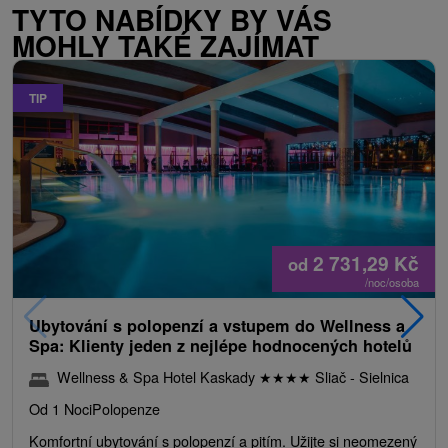
TYTO NABÍDKY BY VÁS
MOHLY TAKÉ ZAJÍMAT
TIP
2 731,29
Kč
od
/noc/osoba
Ubytování s polopenzí a vstupem do Wellness a
Spa: Klienty jeden z nejlépe hodnocených hotelů
Wellness & Spa Hotel Kaskady
★
★
★
★
Sliač - Sielnica
Od 1 Noci
Polopenze
Komfortní ubytování s polopenzí a pitím. Užijte si neomezený