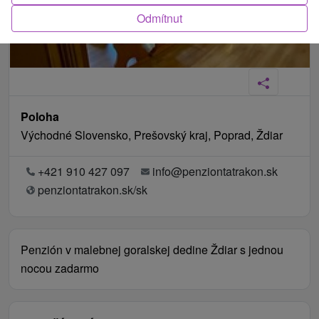
Odmítnut
Poloha
Východné Slovensko, Prešovský kraj, Poprad, Ždiar
+421 910 427 097
info@penziontatrakon.sk
penziontatrakon.sk/sk
Penzión v malebnej goralskej dedine Ždiar s jednou
nocou zadarmo