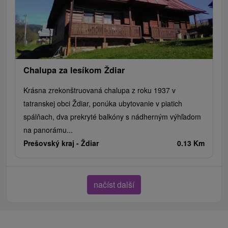
Chalupa za lesíkom Ždiar
Krásna zrekonštruovaná chalupa z roku 1937 v
tatranskej obci Ždiar, ponúka ubytovanie v piatich
spálňach, dva prekryté balkóny s nádherným výhľadom
na panorámu...
Prešovský kraj -
Ždiar
0.13 Km
načíst další