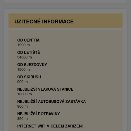
Všetky izby ponúkajú bezplatné
vysokorýchlostné pripojenie na internet, LCD-
TV, odkladacie priestory, vlastnú kúpeľňu so
UŽITEČNÉ INFORMACE
sprchovým kútom, toaletou a umývadlom.
Samozrejmosťou sú uteráky a osušky a tiež aj
hygienický balíček (šampón, mydlo a
OD CENTRA
1900 m
najnovšie aj antibakteriálny prostriedok).
OD LETIŠTĚ
34000 m
OD SJEZDOVKY
1900 m
OD SKIBUSU
900 m
NEJBLIŽŠÍ VLAKOVÁ STANICE
18000 m
NEJBLIŽŠÍ AUTOBUSOVÁ ZASTÁVKA
900 m
NEJBLIŽŠÍ POTRAVINY
350 m
INTERNET WIFI V CELÉM ZAŘÍZENÍ