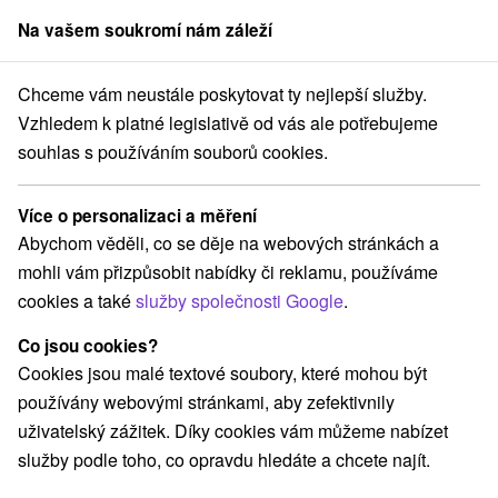
Na vašem soukromí nám záleží
člen skupiny
Sorger
Chceme vám neustále poskytovat ty nejlepší služby.
chodné Slovensko
Prešovský kraj
Ždiar
Penzión Tatrakon Ždiar
Vzhledem k platné legislativě od vás ale potřebujeme
souhlas s používáním souborů cookies.
Penzión Tatrakon Ždiar
Ždiar
Více o personalizaci a měření
Abychom věděli, co se děje na webových stránkách a
mohli vám přizpůsobit nabídky či reklamu, používáme
Rezervovat přes booking
cookies a také
služby společnosti Google
.
Co jsou cookies?
Cookies jsou malé textové soubory, které mohou být
REZERVACE A VÝBĚR POBYTU
používány webovými stránkami, aby zefektivnily
Kontaktujte přímo ubytovatele.
uživatelský zážitek. Díky cookies vám můžeme nabízet
služby podle toho, co opravdu hledáte a chcete najít.
Navigovat do místa