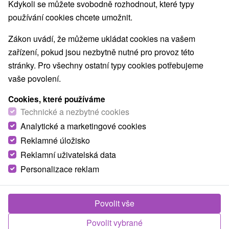
Kdykoli se můžete svobodně rozhodnout, které typy
O ZAŘÍZENÍ
VYBAVENÍ
používání cookies chcete umožnit.
Zákon uvádí, že můžeme ukládat cookies na vašem
zařízení, pokud jsou nezbytně nutné pro provoz této
stránky. Pro všechny ostatní typy cookies potřebujeme
vaše povolení.
Cookies, které používáme
Technické a nezbytné cookies
Analytické a marketingové cookies
Reklamné úložisko
Reklamní uživatelská data
Personalizace reklam
Povolit vše
Povolit vybrané