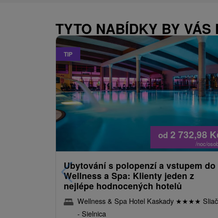
TYTO NABÍDKY BY VÁS
TIP
2 732,98
K
od
/noc/oso
Ubytování s polopenzí a vstupem do
Wellness a Spa: Klienty jeden z
nejlépe hodnocených hotelů
Wellness & Spa Hotel Kaskady
★
★
★
★
Sliač
- Sielnica