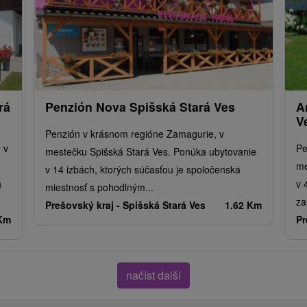
rá
Penzión Nova Spišská Stará Ves
A
V
Penzión v krásnom regióne Zamagurie, v
 v
Pe
mestečku Spišská Stará Ves. Ponúka ubytovanie
me
v 14 izbách, ktorých súčasťou je spoločenská
h
v 
miestnosť s pohodlným...
za
Prešovský kraj -
Spišská Stará Ves
1.62 Km
 Km
Pr
načíst další