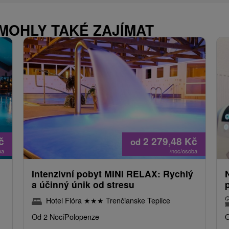
 MOHLY TAKÉ ZAJÍMAT
č
2 279,48
Kč
od
ba
/noc/osoba
Intenzivní pobyt MINI RELAX: Rychlý
a účinný únik od stresu
Hotel Flóra
★
★
★
Trenčianske Teplice
Od 2 Nocí
Polopenze
O