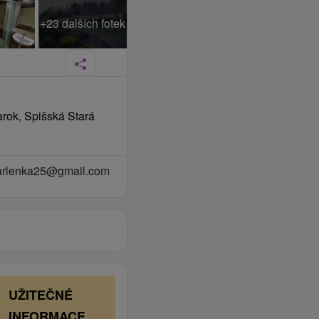
+23 dalších fotek
rok, Spišská Stará
arlenka25@gmail.com
UŽITEČNÉ
INFORMACE