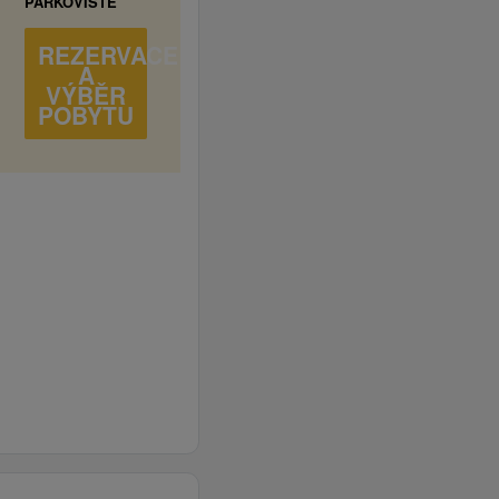
PARKOVIŠTĚ
REZERVACE
A
VÝBĚR
POBYTU