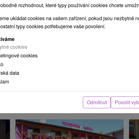
obodně rozhodnout, které typy používání cookies chcete umožni
me ukládat cookies na vašem zařízení, pokud jsou nezbytně nu
 ostatní typy cookies potřebujeme vaše povolení.
POKRAČOVAT
žíváme
ytné cookies
ketingové cookies
ení
ko
lská data
arou, skutečná délka cesty může být jiná.
klam
e nacházejí v blízkosti?
Odmítnut
Povolit vy