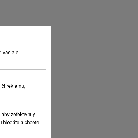
d vás ale
 či reklamu,
aby zefektivnily
u hledáte a chcete