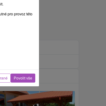
t.
tné pro provoz této
brané
Povolit vše