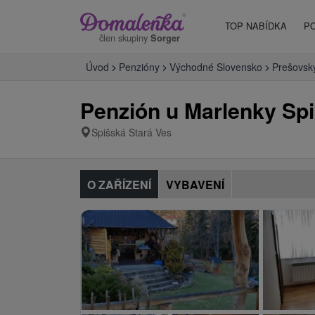
TOP NABÍDKA
P
člen skupiny
Sorger
Úvod
Penzióny
Východné Slovensko
Prešovský
Penzión u Marlenky Spi
Spišská Stará Ves
O ZAŘÍZENÍ
VYBAVENÍ