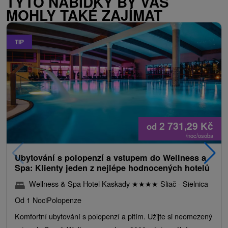
TYTO NABÍDKY BY VÁS
MOHLY TAKÉ ZAJÍMAT
TIP
2 731,29
Kč
od
/noc/osoba
Ubytování s polopenzí a vstupem do Wellness a
Spa: Klienty jeden z nejlépe hodnocených hotelů
Wellness & Spa Hotel Kaskady
★
★
★
★
Sliač - Sielnica
Od 1 Noci
Polopenze
Komfortní ubytování s polopenzí a pitím. Užijte si neomezený