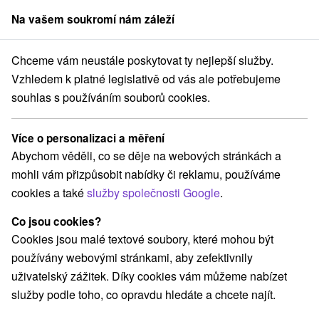
Na vašem soukromí nám záleží
člen skupiny
Sorger
Chceme vám neustále poskytovat ty nejlepší služby.
ovensko
Nitriansky kraj
Podhájska
Penzión u Michala Podhájska
Vzhledem k platné legislativě od vás ale potřebujeme
souhlas s používáním souborů cookies.
Penzión u Michala Podhájska
Podhájska
Více o personalizaci a měření
Abychom věděli, co se děje na webových stránkách a
mohli vám přizpůsobit nabídky či reklamu, používáme
REZERVACE A VÝBĚR POBYTU
cookies a také
služby společnosti Google
.
Kontaktujte přímo ubytovatele.
Co jsou cookies?
Navigovat do místa
Cookies jsou malé textové soubory, které mohou být
používány webovými stránkami, aby zefektivnily
O ZAŘÍZENÍ
VYBAVENÍ
uživatelský zážitek. Díky cookies vám můžeme nabízet
služby podle toho, co opravdu hledáte a chcete najít.