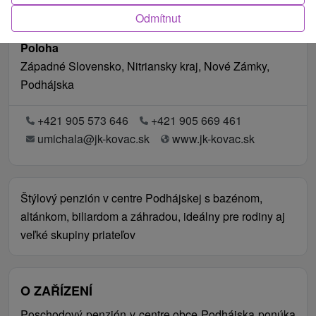
Odmítnut
Poloha
Západné Slovensko, Nitriansky kraj, Nové Zámky,
Podhájska
+421 905 573 646
+421 905 669 461
umichala@jk-kovac.sk
www.jk-kovac.sk
Štýlový penzión v centre Podhájskej s bazénom,
altánkom, biliardom a záhradou, ideálny pre rodiny aj
veľké skupiny priateľov
O ZAŘÍZENÍ
Poschodový penzión v centre obce Podhájska ponúka