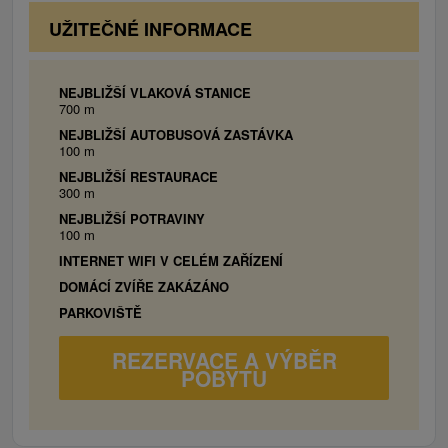
na koni zase Ranč Tribolt alebo Gazdovský dvor
2x Štvorlôžková izba:
1x manželská posteľ,
UŽITEČNÉ INFORMACE
Branovo. Podhájska patrí medzi
2x jednolôžková posteľ, TV/SAT, chladnička,
rýchlovarná kanvica, kúpeľňa s toaletou, WiFi,
balkón.
NEJBLIŽŠÍ VLAKOVÁ STANICE
700 m
NEJBLIŽŠÍ AUTOBUSOVÁ ZASTÁVKA
100 m
NEJBLIŽŠÍ RESTAURACE
300 m
NEJBLIŽŠÍ POTRAVINY
100 m
INTERNET WIFI V CELÉM ZAŘÍZENÍ
DOMÁCÍ ZVÍŘE ZAKÁZÁNO
PARKOVIŠTĚ
REZERVACE A VÝBĚR
POBYTU