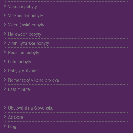
Vánoční pobyty
Velikonoční pobyty
Valentýnské pobyty
Halloween pobyty
Zimní lyžařské pobyty
Podzimní pobyty
Letní pobyty
Pobyty v lázních
Romantický víkend pro dva
Last minute
Ubytování na Slovensku
Atrakcie
Blog