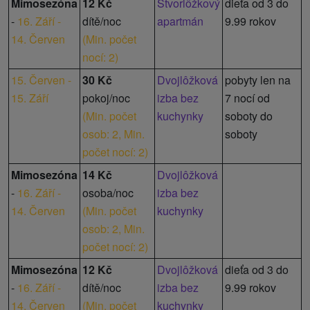
Mimosezóna
12 Kč
Štvorlôžkový
dieťa od 3 do
-
16. Září -
dítě/noc
apartmán
9.99 rokov
14. Červen
(
Min. počet
nocí: 2
)
15. Červen -
30 Kč
Dvojlôžková
pobyty len na
15. Září
pokoj/noc
izba bez
7 nocí od
(
Min. počet
kuchynky
soboty do
osob: 2,
Min.
soboty
počet nocí: 2
)
Mimosezóna
14 Kč
Dvojlôžková
-
16. Září -
osoba/noc
izba bez
14. Červen
(
Min. počet
kuchynky
osob: 2,
Min.
počet nocí: 2
)
Mimosezóna
12 Kč
Dvojlôžková
dieťa od 3 do
-
16. Září -
dítě/noc
izba bez
9.99 rokov
14. Červen
(
Min. počet
kuchynky