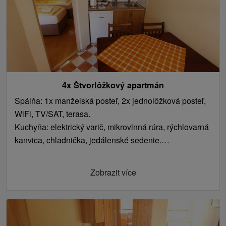
4x Štvorlôžkový apartmán
Spálňa: 1x manželská posteľ, 2x jednolôžková posteľ,
WiFi, TV/SAT, terasa.
Kuchyňa: elektrický varič, mikrovlnná rúra, rýchlovarná
kanvica, chladnička, jedálenské sedenie.
Kúpeľňa s toaletou: sprchovací kút, umývadlo.
Zobrazit více