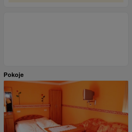
a cukrárňami, ktoré leží len 20 km od mesta. V zime sa
dá lyžovať v 70 km vzdialenom lyžiarskom stredisku
3x Dvojlôžková izba:
1x manželská posteľ,
Čechy-Pallaq. Veľký Meder patrí medzi
WiFi, TV/SAT, rýchlovarná kanvica, terasa,
najnavštevovanejšie turistické destinácie a ubytovanie
pohovka, kúpeľňa s toaletou (sprchovací kút,
v apartmánoch si určite obľúbia nielen rodiny s deťmi,
umývadlo).
ale jednoducho všetky vekové skupiny.
1x Trojlôžková izba:
1x manželská posteľ, 1x
jednolôžková posteľ, WiFi, TV/SAT,
rýchlovarná kanvica, terasa, pohovka, kúpeľňa
s toaletou (sprchovací kút, umývadlo).
Pokoje