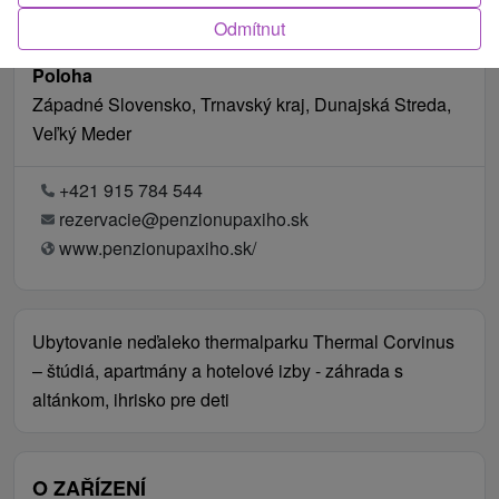
Odmítnut
Poloha
Západné Slovensko, Trnavský kraj, Dunajská Streda,
Veľký Meder
+421 915 784 544
rezervacie@penzionupaxiho.sk
www.penzionupaxiho.sk/
Ubytovanie neďaleko thermalparku Thermal Corvinus
– štúdiá, apartmány a hotelové izby - záhrada s
altánkom, ihrisko pre deti
O ZAŘÍZENÍ