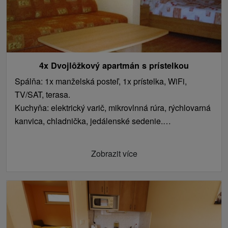
4x Dvojlôžkový apartmán s prístelkou
Spálňa: 1x manželská posteľ, 1x prístelka, WiFi,
TV/SAT, terasa.
Kuchyňa: elektrický varič, mikrovlnná rúra, rýchlovarná
kanvica, chladnička, jedálenské sedenie.
Kúpeľňa s toaletou: sprchovací kút, umývadlo.
Zobrazit více