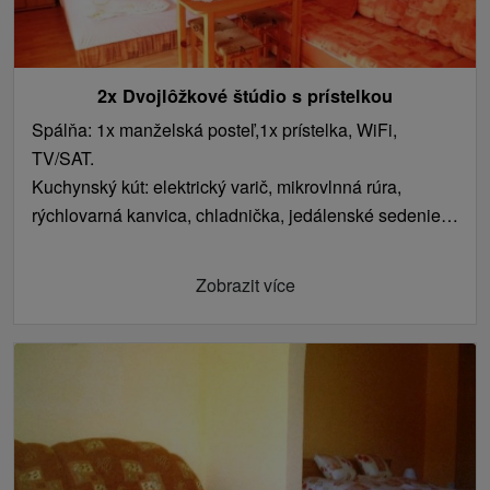
2x Dvojlôžkové štúdio s prístelkou
Spálňa: 1x manželská posteľ,1x prístelka, WiFi,
TV/SAT.
Kuchynský kút: elektrický varič, mikrovlnná rúra,
rýchlovarná kanvica, chladnička, jedálenské sedenie.
Kúpeľňa s toaletou: sprchovací kút, umývadlo.
Zobrazit více