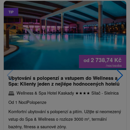
TIP
2 738,74
Kč
od
/noc/osoba
Ubytování s polopenzí a vstupem do Wellness a
Spa: Klienty jeden z nejlépe hodnocených hotelů
Wellness & Spa Hotel Kaskady
★
★
★
★
Sliač - Sielnica
Od 1 Noci
Polopenze
Komfortní ubytování s polopenzí a pitím. Užijte si neomezený
vstup do Spa & Wellness o rozloze 3000 m², termální
bazény, fitness a saunové zóny.