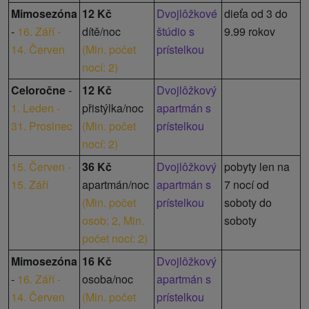
Mimosezóna
12 Kč
Dvojlôžkové
dieťa od 3 do
-
16. Září -
dítě/noc
štúdio s
9.99 rokov
14. Červen
(
Min. počet
prístelkou
nocí: 2
)
Celoročne
-
12 Kč
Dvojlôžkový
1. Leden -
přistýlka/noc
apartmán s
31. Prosinec
(
Min. počet
prístelkou
nocí: 2
)
15. Červen -
36 Kč
Dvojlôžkový
pobyty len na
15. Září
apartmán/noc
apartmán s
7 nocí od
(
Min. počet
prístelkou
soboty do
osob: 2,
Min.
soboty
počet nocí: 2
)
Mimosezóna
16 Kč
Dvojlôžkový
-
16. Září -
osoba/noc
apartmán s
14. Červen
(
Min. počet
prístelkou