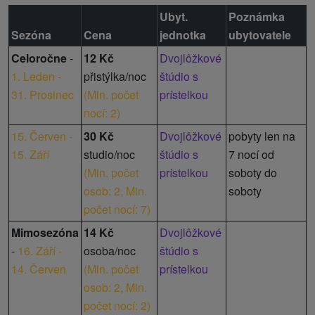
Ubyt.
Poznámka
Sezóna
Cena
jednotka
ubytovatele
Celoročne
-
12 Kč
Dvojlôžkové
1. Leden -
přistýlka/noc
štúdio s
31. Prosinec
(
Min. počet
prístelkou
nocí: 2
)
15. Červen -
30 Kč
Dvojlôžkové
pobyty len na
15. Září
studio/noc
štúdio s
7 nocí od
(
Min. počet
prístelkou
soboty do
osob: 2,
Min.
soboty
počet nocí: 7
)
Mimosezóna
14 Kč
Dvojlôžkové
-
16. Září -
osoba/noc
štúdio s
14. Červen
(
Min. počet
prístelkou
osob: 2,
Min.
počet nocí: 2
)