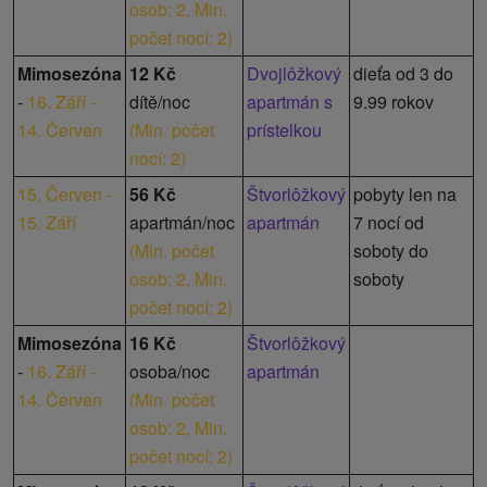
osob: 2,
Min.
počet nocí: 2
)
Mimosezóna
12 Kč
Dvojlôžkový
dieťa od 3 do
-
16. Září -
dítě/noc
apartmán s
9.99 rokov
14. Červen
(
Min. počet
prístelkou
nocí: 2
)
15. Červen -
56 Kč
Štvorlôžkový
pobyty len na
15. Září
apartmán/noc
apartmán
7 nocí od
(
Min. počet
soboty do
osob: 2,
Min.
soboty
počet nocí: 2
)
Mimosezóna
16 Kč
Štvorlôžkový
-
16. Září -
osoba/noc
apartmán
14. Červen
(
Min. počet
osob: 2,
Min.
počet nocí: 2
)