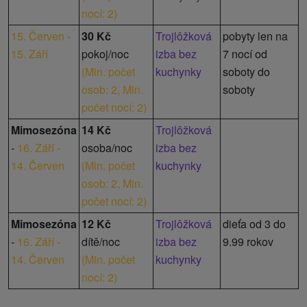
nocí: 2
)
15. Červen -
30 Kč
Trojlôžková
pobyty len na
15. Září
pokoj/noc
izba bez
7 nocí od
(
Min. počet
kuchynky
soboty do
osob: 2,
Min.
soboty
počet nocí: 2
)
Mimosezóna
14 Kč
Trojlôžková
-
16. Září -
osoba/noc
izba bez
14. Červen
(
Min. počet
kuchynky
osob: 2,
Min.
počet nocí: 2
)
Mimosezóna
12 Kč
Trojlôžková
dieťa od 3 do
-
16. Září -
dítě/noc
izba bez
9.99 rokov
14. Červen
(
Min. počet
kuchynky
nocí: 2
)