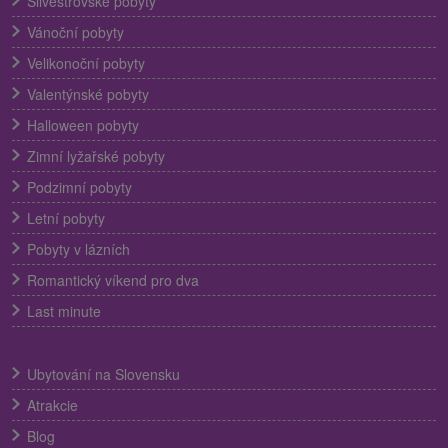
Silvestrovské pobyty
Vánoční pobyty
Velikonoční pobyty
Valentýnské pobyty
Halloween pobyty
Zimní lyžařské pobyty
Podzimní pobyty
Letní pobyty
Pobyty v lázních
Romantický víkend pro dva
Last minute
Ubytování na Slovensku
Atrakcie
Blog