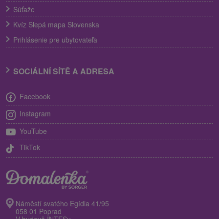
Súťaže
Kvíz Slepá mapa Slovenska
Prihlásenie pre ubytovateľa
SOCIÁLNÍ SÍTĚ A ADRESA
Facebook
Instagram
YouTube
TikTok
Náměstí svatého Egídia 41/95
058 01 Poprad
V budově INTESu