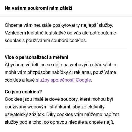
Na vašem soukromí nám záleží
člen skupiny
Sorger
Chceme vám neustále poskytovat ty nejlepší služby.
ensko
Trnavský kraj
Veľký Meder
Penzión u Paxiho Veľký Meder
Vzhledem k platné legislativě od vás ale potřebujeme
souhlas s používáním souborů cookies.
Penzión u Paxiho Veľký Meder
Veľký Meder
Více o personalizaci a měření
Abychom věděli, co se děje na webových stránkách a
mohli vám přizpůsobit nabídky či reklamu, používáme
REZERVACE A VÝBĚR POBYTU
cookies a také
služby společnosti Google
.
Kontaktujte přímo ubytovatele.
Co jsou cookies?
Navigovat do místa
Cookies jsou malé textové soubory, které mohou být
používány webovými stránkami, aby zefektivnily
O ZAŘÍZENÍ
VYBAVENÍ
uživatelský zážitek. Díky cookies vám můžeme nabízet
služby podle toho, co opravdu hledáte a chcete najít.