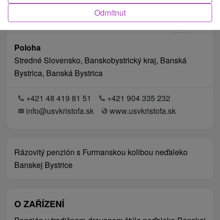
Odmítnut
Poloha
Stredné Slovensko, Banskobystrický kraj, Banská
Bystrica, Banská Bystrica
+421 48 419 81 51
+421 904 335 232
info@usvkristofa.sk
www.usvkristofa.sk
Rázovitý penzión s Furmanskou kolibou neďaleko
Banskej Bystrice
O ZAŘÍZENÍ