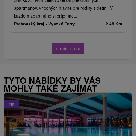
Smokovci, tvorí celkovo deväť priestranných
apartmánov, vhodných hlavne pre rodiny s deťmi. V
každom apartmáne si príjemne...
Prešovský kraj -
Vysoké Tatry
2.48 Km
načíst další
TYTO NABÍDKY BY VÁS
MOHLY TAKÉ ZAJÍMAT
TIP