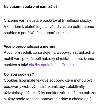
Na vašem soukromí nám záleží
člen skupiny
Sorger
Chceme vám neustále poskytovat ty nejlepší služby.
ický kraj
Banská Bystrica
Penzión u sv. Krištofa Banská Bystrica
Vzhledem k platné legislativě od vás ale potřebujeme
souhlas s používáním souborů cookies.
Penzión u sv. Krištofa Banská
Bystrica
Více o personalizaci a měření
Banská Bystrica
Abychom věděli, co se děje na webových stránkách a
mohli vám přizpůsobit nabídky či reklamu, používáme
cookies a také
služby společnosti Google
.
REZERVACE A VÝBĚR POBYTU
Co jsou cookies?
Kontaktujte přímo ubytovatele.
Cookies jsou malé textové soubory, které mohou být
Navigovat do místa
používány webovými stránkami, aby zefektivnily
uživatelský zážitek. Díky cookies vám můžeme nabízet
O ZAŘÍZENÍ
VYBAVENÍ
služby podle toho, co opravdu hledáte a chcete najít.