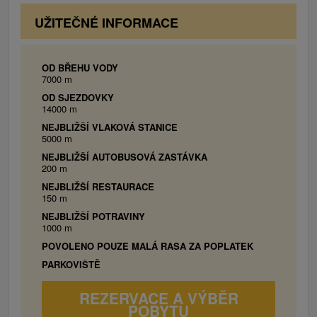
kávovar, WiFi.
UŽITEČNÉ INFORMACE
OD BŘEHU VODY
7000 m
OD SJEZDOVKY
14000 m
NEJBLIŽŠÍ VLAKOVÁ STANICE
5000 m
NEJBLIŽŠÍ AUTOBUSOVÁ ZASTÁVKA
200 m
NEJBLIŽŠÍ RESTAURACE
150 m
NEJBLIŽŠÍ POTRAVINY
1000 m
POVOLENO POUZE MALÁ RASA ZA POPLATEK
PARKOVIŠTĚ
REZERVACE A VÝBĚR
POBYTU