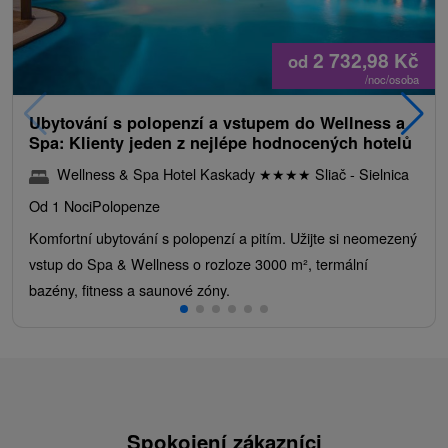
2 732,98
Kč
od
/noc/osoba
Ubytování s polopenzí a vstupem do Wellness a
Spa: Klienty jeden z nejlépe hodnocených hotelů
Wellness & Spa Hotel Kaskady
★
★
★
★
Sliač - Sielnica
Od 1 Noci
Polopenze
Komfortní ubytování s polopenzí a pitím. Užijte si neomezený
vstup do Spa & Wellness o rozloze 3000 m², termální
bazény, fitness a saunové zóny.
Spokojení zákazníci