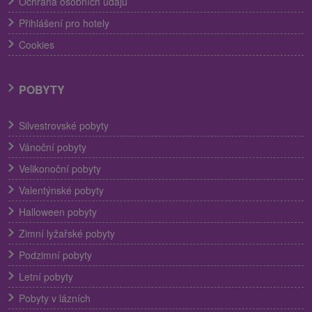
Ochrana osobních údajů
Přihlášení pro hotely
Cookies
POBYTY
Silvestrovské pobyty
Vánoční pobyty
Velikonoční pobyty
Valentýnské pobyty
Halloween pobyty
Zimní lyžařské pobyty
Podzimní pobyty
Letní pobyty
Pobyty v lázních