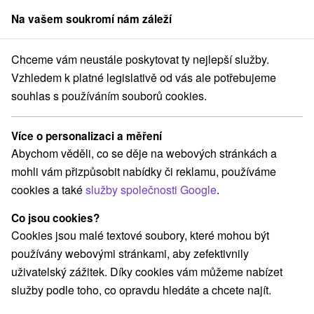
Na vašem soukromí nám záleží
člen skupiny
Sorger
Chceme vám neustále poskytovat ty nejlepší služby.
avský kraj
Bratislava - Staré Mesto
Penzión Zlatá Noha Bratislava
Vzhledem k platné legislativě od vás ale potřebujeme
souhlas s používáním souborů cookies.
Penzión Zlatá Noha Bratislava
Bratislava - Staré Mesto
Více o personalizaci a měření
Abychom věděli, co se děje na webových stránkách a
mohli vám přizpůsobit nabídky či reklamu, používáme
Rezervovat přes booking
cookies a také
služby společnosti Google
.
Co jsou cookies?
Cookies jsou malé textové soubory, které mohou být
REZERVACE A VÝBĚR POBYTU
používány webovými stránkami, aby zefektivnily
Kontaktujte přímo ubytovatele.
uživatelský zážitek. Díky cookies vám můžeme nabízet
služby podle toho, co opravdu hledáte a chcete najít.
Navigovat do místa