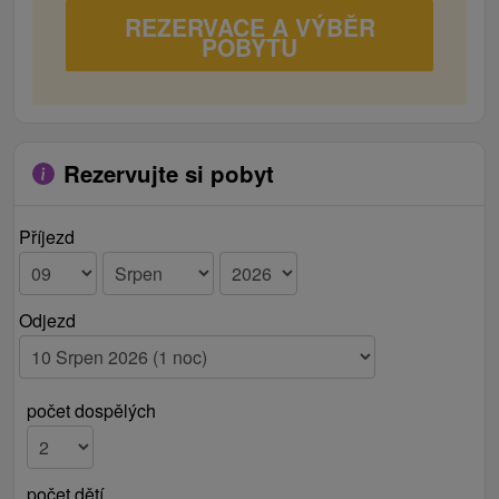
REZERVACE A VÝBĚR
POBYTU
Rezervujte si pobyt
Příjezd
Odjezd
počet dospělých
počet dětí