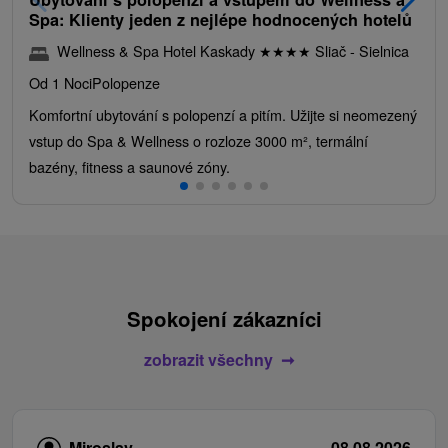
Spa: Klienty jeden z nejlépe hodnocených hotelů
Wellness & Spa Hotel Kaskady
★
★
★
★
Sliač - Sielnica
Od 1 Noci
Polopenze
Komfortní ubytování s polopenzí a pitím. Užijte si neomezený
vstup do Spa & Wellness o rozloze 3000 m², termální
bazény, fitness a saunové zóny.
Spokojení zákazníci
zobrazit všechny
Miroslav
08.08.2026