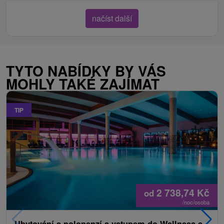
načíst další
TYTO NABÍDKY BY VÁS
MOHLY TAKÉ ZAJÍMAT
TIP
2 738,74
Kč
od
/noc/osoba
Ubytování s polopenzí a vstupem do Wellness a