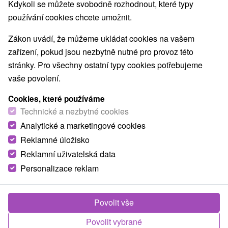
Kdykoli se můžete svobodně rozhodnout, které typy
O ZAŘÍZENÍ
VYBAVENÍ
používání cookies chcete umožnit.
Zákon uvádí, že můžeme ukládat cookies na vašem
zařízení, pokud jsou nezbytně nutné pro provoz této
stránky. Pro všechny ostatní typy cookies potřebujeme
vaše povolení.
Cookies, které používáme
Technické a nezbytné cookies
Analytické a marketingové cookies
Reklamné úložisko
Reklamní uživatelská data
Personalizace reklam
Povolit vše
Povolit vybrané