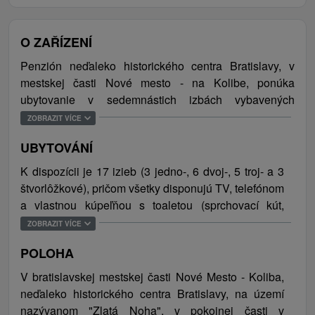
O ZAŘÍZENÍ
Penzión neďaleko historického centra Bratislavy, v
mestskej časti Nové mesto - na Kolibe, ponúka
ubytovanie v sedemnástich izbách vybavených
TV/SAT a vlastným sociálnym zariadením. Maximálny
ZOBRAZIT VÍCE
komfort hostí zabezpečuje aj klimatizácia, ktorá sa
UBYTOVÁNÍ
nachádza skoro v každej izbe. K dispozícii je recepcia,
raňajková miestnosť a spoločenská miestnosť (kapacita
K dispozícii je 17 izieb (3 jedno-, 6 dvoj-, 5 troj- a 3
25 ľudí) s možnosťou konania rodinných osláv,
štvorlôžkové), pričom všetky disponujú TV, telefónom
večierkov, ale aj kongresov a seminárov (zapožičať sa
a vlastnou kúpeľňou s toaletou (sprchovací kút,
dá aj konferenčná technika). Príjemne posedieť si je
umývadlo). Niektoré izby majú aj klimatizáciu a
ZOBRAZIT VÍCE
možné na vonkajšej terase s pekným výhľadom na
kuchynský kút. V penzióne sa nachádza aj
mesto. Samozrejmosťou je bezplatné WiFi pripojenie
POLOHA
spoločenská miestnosť s kapacitou 25 osôb. Celková
na internet a parkovanie zabezpečené priamo v areáli
kapacita ubytovania je 42 osôb.
V bratislavskej mestskej časti Nové Mesto - Koliba,
penziónu (možnosť parkovať aj v garáži penziónu).
neďaleko historického centra Bratislavy, na území
Ubytovanie je vhodné pre obchodných cestujúcich,
nazývanom "Zlatá Noha", v pokojnej časti v