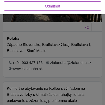
Odmítnut
Poloha
Západné Slovensko, Bratislavský kraj, Bratislava I,
Bratislava - Staré Mesto
+421 903 427 138
zlatanoha@zlatanoha.sk
www.zlatanoha.sk
Komfortné ubytovanie na Kolibe s výhľadom na
Bratislavu! Izby s klimatizáciou, raňajky, terasa,
parkovanie a zázemie aj pre firemné akcie