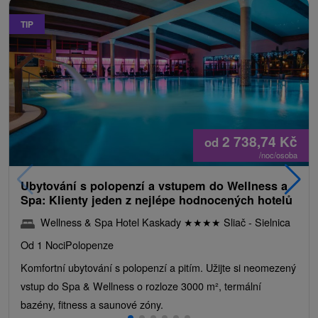
TIP
2 738,74
Kč
od
/noc/osoba
Ubytování s polopenzí a vstupem do Wellness a
Spa: Klienty jeden z nejlépe hodnocených hotelů
Wellness & Spa Hotel Kaskady
★
★
★
★
Sliač - Sielnica
Od 1 Noci
Polopenze
Komfortní ubytování s polopenzí a pitím. Užijte si neomezený
vstup do Spa & Wellness o rozloze 3000 m², termální
bazény, fitness a saunové zóny.