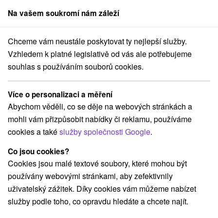
Na vašem soukromí nám záleží
člen skupiny
Sorger
Chceme vám neustále poskytovat ty nejlepší služby.
Penzióny
Východné Slovensko
Prešovský kraj
Bardejov
Vzhledem k platné legislativě od vás ale potřebujeme
souhlas s používáním souborů cookies.
Penzióny Bardejov
Více o personalizaci a měření
Kategorie
Abychom věděli, co se děje na webových stránkách a
mohli vám přizpůsobit nabídky či reklamu, používáme
Všechny kategorie
Hotely na Slovensku
(6)
cookies a také
služby společnosti Google
.
Apartmány
Penzióny
Priváty
Ubytovne
(2)
(5)
(1)
(1)
Co jsou cookies?
Cookies jsou malé textové soubory, které mohou být
Vyberte lokalitu nebo termín
používány webovými stránkami, aby zefektivnily
uživatelský zážitek. Díky cookies vám můžeme nabízet
NEJLEVNĚJŠÍ
NEJDRAŽŠÍ
PODLE H
VŠECHNY
služby podle toho, co opravdu hledáte a chcete najít.