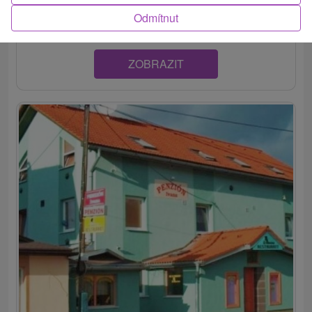
pohody a zdravia, v dvojlôžkových...
Odmítnut
ZOBRAZIT