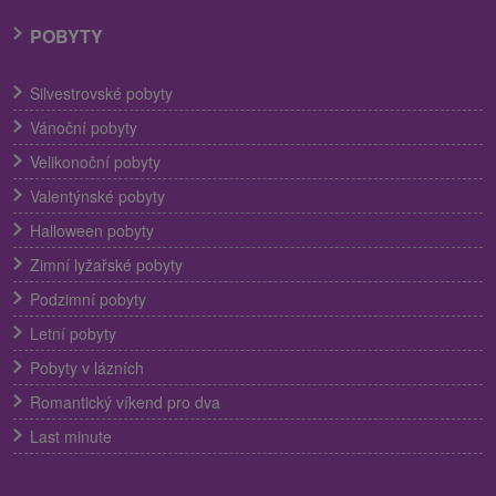
POBYTY
Silvestrovské pobyty
Vánoční pobyty
Velikonoční pobyty
Valentýnské pobyty
Halloween pobyty
Zimní lyžařské pobyty
Podzimní pobyty
Letní pobyty
Pobyty v lázních
Romantický víkend pro dva
Last minute