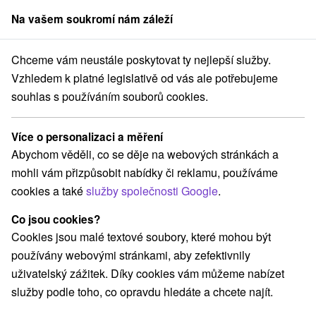
Na vašem soukromí nám záleží
člen skupiny
Sorger
Chceme vám neustále poskytovat ty nejlepší služby.
Penzióny
Stredné Slovensko
Žilinský kraj
Čadca
Vzhledem k platné legislativě od vás ale potřebujeme
souhlas s používáním souborů cookies.
Penzióny Čadca
Více o personalizaci a měření
Kategorie
Abychom věděli, co se děje na webových stránkách a
mohli vám přizpůsobit nabídky či reklamu, používáme
Všechny kategorie
Chaty na prenájom
(1)
cookies a také
služby společnosti Google
.
Penzióny
(3)
Co jsou cookies?
Cookies jsou malé textové soubory, které mohou být
Vyberte lokalitu nebo termín
používány webovými stránkami, aby zefektivnily
uživatelský zážitek. Díky cookies vám můžeme nabízet
NEJLEVNĚJŠÍ
NEJDRAŽŠÍ
PODLE H
VŠECHNY
služby podle toho, co opravdu hledáte a chcete najít.