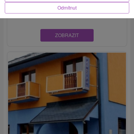
Čadca, ponúka celoročné ubytovanie v útulne
Odmítnut
zariadených...
ZOBRAZIT