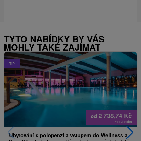
TYTO NABÍDKY BY VÁS
MOHLY TAKÉ ZAJÍMAT
TIP
2 738,74
Kč
od
/noc/osoba
Ubytování s polopenzí a vstupem do Wellness a