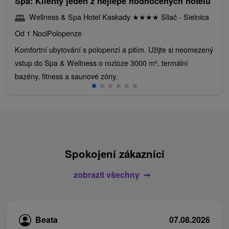
Spa: Klienty jeden z nejlépe hodnocených hotelů
Wellness & Spa Hotel Kaskady
★
★
★
★
Sliač - Sielnica
Od 1 Noci
Polopenze
Komfortní ubytování s polopenzí a pitím. Užijte si neomezený
vstup do Spa & Wellness o rozloze 3000 m², termální
bazény, fitness a saunové zóny.
Spokojení zákazníci
zobrazit všechny
Beata
07.08.2026