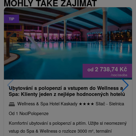
MOHLY TAKÉ ZAJÍMAT
TIP
2 738,74
Kč
od
/noc/osoba
Ubytování s polopenzí a vstupem do Wellness a
Spa: Klienty jeden z nejlépe hodnocených hotelů
Wellness & Spa Hotel Kaskady
★
★
★
★
Sliač - Sielnica
Od 1 Noci
Polopenze
Komfortní ubytování s polopenzí a pitím. Užijte si neomezený
vstup do Spa & Wellness o rozloze 3000 m², termální