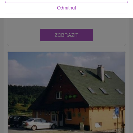
lyžiarskeho vleku Ski Mlynky-Biele vody. Rezort Erika
Odmítnut
Dedinky...
ZOBRAZIT