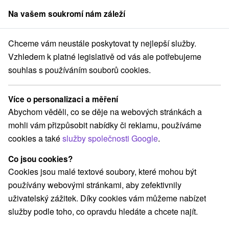
Na vašem soukromí nám záleží
člen skupiny
Sorger
Chceme vám neustále poskytovat ty nejlepší služby.
Penzióny
Východné Slovensko
Košický kraj
Dedinky
Vzhledem k platné legislativě od vás ale potřebujeme
souhlas s používáním souborů cookies.
Penzióny Dedinky
Více o personalizaci a měření
Kategorie
Abychom věděli, co se děje na webových stránkách a
mohli vám přizpůsobit nabídky či reklamu, používáme
Všechny kategorie
Chaty na prenájom
(11)
cookies a také
služby společnosti Google
.
Drevenice
Penzióny
Priváty
(1)
(2)
(1)
Co jsou cookies?
Cookies jsou malé textové soubory, které mohou být
Vyberte lokalitu nebo termín
používány webovými stránkami, aby zefektivnily
uživatelský zážitek. Díky cookies vám můžeme nabízet
NEJLEVNĚJŠÍ
NEJDRAŽŠÍ
PODLE H
VŠECHNY
služby podle toho, co opravdu hledáte a chcete najít.